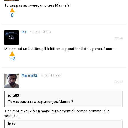
Tu vas pas au sweepymurges Marma ?
0
le G
•
il y a 10 ans
#2276
Marma est un fantôme, il à fait une apparition il doit y avoir 4 ans.....
+2
Marma92
•
il y a 10 ans
#2277
juju83
Tu vas pas au sweepymurges Marma ?
Ben moi je veux bien mais j'ai rarement du temps comme je le
voudrais.
le G