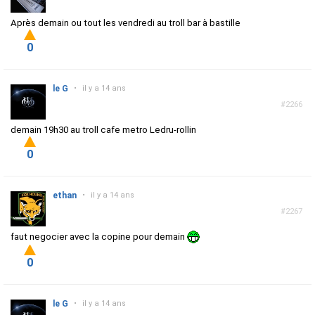
Après demain ou tout les vendredi au troll bar à bastille
0
le G
•
il y a 14 ans
#2266
demain 19h30 au troll cafe metro Ledru-rollin
0
ethan
•
il y a 14 ans
#2267
faut negocier avec la copine pour demain
0
le G
•
il y a 14 ans