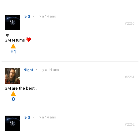
le G
•
il y a 14 ans
#2260
up
SM returns
+1
Night
•
il y a 14 ans
#2261
SM are the best !
0
le G
•
il y a 14 ans
#2262