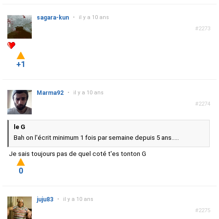
sagara-kun
•
il y a 10 ans
#2273
+1
Marma92
•
il y a 10 ans
#2274
le G
Bah on l'écrit minimum 1 fois par semaine depuis 5 ans.....
Je sais toujours pas de quel coté t'es tonton G
0
juju83
•
il y a 10 ans
#2275