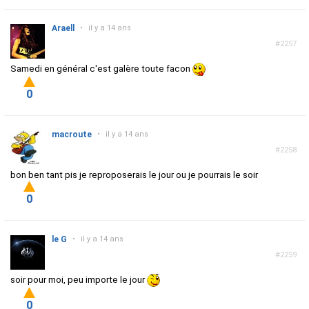
Araell
•
il y a 14 ans
#2257
Samedi en général c'est galère toute facon
0
macroute
•
il y a 14 ans
#2258
bon ben tant pis je reproposerais le jour ou je pourrais le soir
0
le G
•
il y a 14 ans
#2259
soir pour moi, peu importe le jour
0