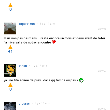
0
sagara-kun
•
il y a 14 ans
#2263
Mais non pas deux ans ... reste encore un mois et demi avant de fêter
l'anniversaire de notre rencontre
+1
ethan
•
il y a 14 ans
#2264
ya une tite soirée de prevu dans qq temps ou pas ?
0
orduras
•
il y a 14 ans
#2265