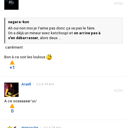
#2252
sagara-kun
Ah oui non moi je t'aime pas donc ça va pas le faire.
On a déjà un mineur avec ketchoupi et
on arrive pas à
s'en débarrasser
, alors deux ...
carrément
Bon à ce soir les loulous
+1
Araell
•
il y a 14 ans
#2253
A ce soaaaaaar \o/
0
macroute
•
il y a 14 ans