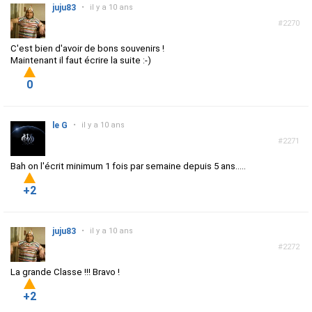
juju83
•
il y a 10 ans
#2270
C'est bien d'avoir de bons souvenirs !
Maintenant il faut écrire la suite :-)
0
le G
•
il y a 10 ans
#2271
Bah on l'écrit minimum 1 fois par semaine depuis 5 ans.....
+2
juju83
•
il y a 10 ans
#2272
La grande Classe !!! Bravo !
+2