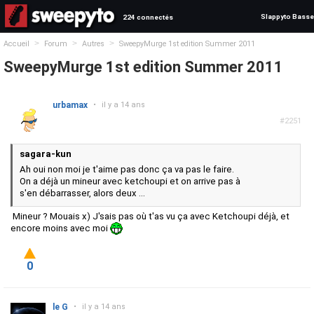
Slappyto Basse
224 connectés
>
>
>
Accueil
Forum
Autres
SweepyMurge 1st edition Summer 2011
SweepyMurge 1st edition Summer 2011
urbamax
•
il y a 14 ans
#2251
sagara-kun
Ah oui non moi je t'aime pas donc ça va pas le faire.
On a déjà un mineur avec ketchoupi et on arrive pas à
s'en débarrasser, alors deux ...
Mineur ? Mouais x) J'sais pas où t'as vu ça avec Ketchoupi déjà, et
encore moins avec moi
0
le G
•
il y a 14 ans