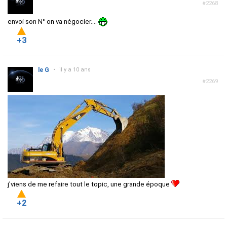
#2268
envoi son N° on va négocier....
+3
le G
•
il y a 10 ans
#2269
j'viens de me refaire tout le topic, une grande époque
+2