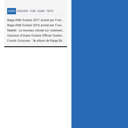
NEWS
DOSSIERS
TABS
COURS
TESTS
Stage d'été Guitare 2017 animé par Franck Graziano et Julien Bouvier
Stage d'été Guitare 2016 animé par Franck Graziano et Julien Bouvier
Needle : Le nouveau vibrato sur roulements à aiguilles
Concours d'impro Guitare Officiel Ocobre 2015 - Christophe Godin
Franck Graziano : 3e album de Poppy Street en précommande