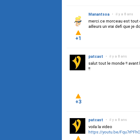
Manantsoa
•
il y a 8 ans
merci.ce morceau est tout d
ailleurs un vrai defi que je
+1
patcast
•
il y a 8 ans
salut tout le monde !! avant
!!
+3
patcast
•
il y a 8 ans
voila la video
https://youtu.be/Fqu7rPFh