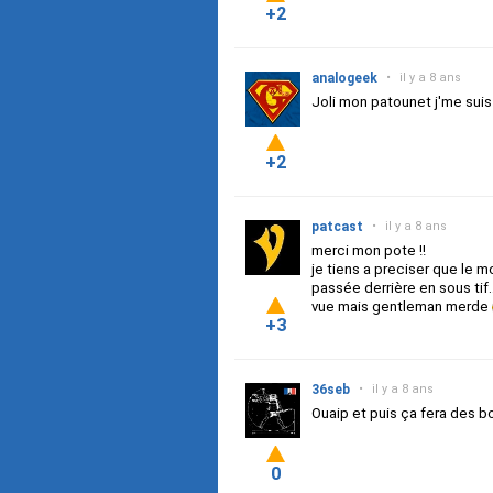
+2
analogeek
•
il y a 8 ans
Joli mon patounet j'me suis
+2
patcast
•
il y a 8 ans
merci mon pote !!
je tiens a preciser que le 
passée derrière en sous tif.
vue mais gentleman merde
+3
36seb
•
il y a 8 ans
Ouaip et puis ça fera des b
0