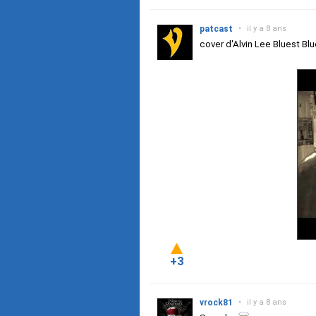
patcast
•
il y a 8 ans
cover d'Alvin Lee Bluest Bl
+3
vrock81
•
il y a 8 ans