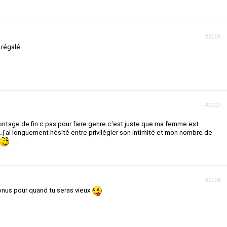
#9006
 régalé
#9007
montage de fin c pas pour faire genre c'est juste que ma femme est
..j'ai longuement hésité entre privilégier son intimité et mon nombre de
#9008
onus pour quand tu seras vieux