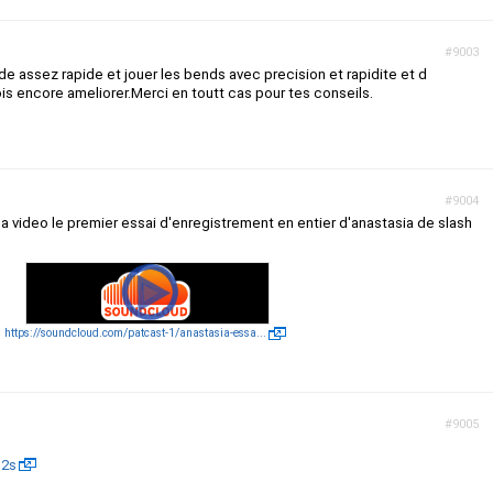
#9003
e assez rapide et jouer les bends avec precision et rapidite et d
 dois encore ameliorer.Merci en toutt cas pour tes conseils.
#9004
 la video le premier essai d'enregistrement en entier d'anastasia de slash
https://soundcloud.com/patcast-1/anastasia-essa...
#9005
C2s