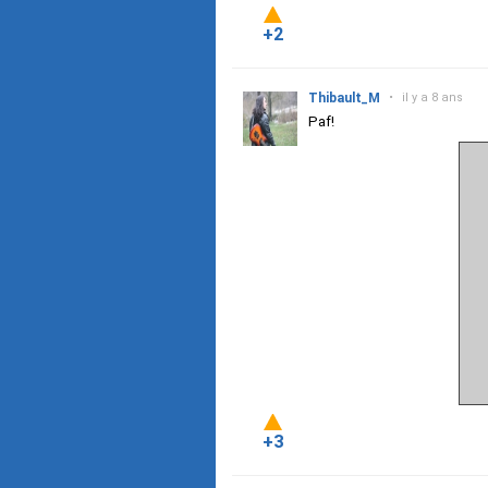
+2
Thibault_M
•
il y a 8 ans
Paf!
+3