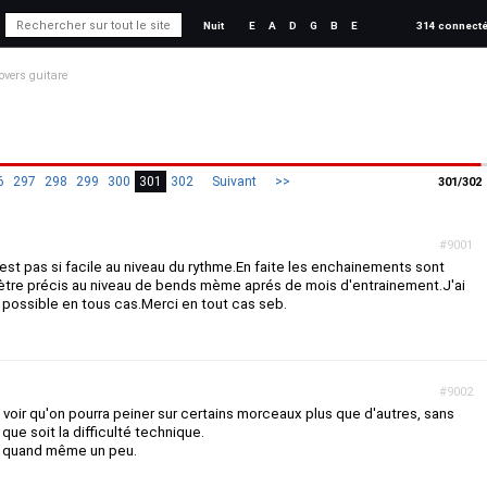
Nuit
E
A
D
G
B
E
314 connect
overs guitare
6
297
298
299
300
301
302
Suivant
>>
301/302
#9001
'est pas si facile au niveau du rythme.En faite les enchainements sont
d'ètre précis au niveau de bends mème aprés de mois d'entrainement.J'ai
s possible en tous cas.Merci en tout cas seb.
#9002
 voir qu'on pourra peiner sur certains morceaux plus que d'autres, sans
 que soit la difficulté technique.
t quand même un peu.