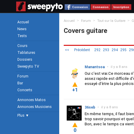
Connexion
Connexion
Inscription
>
>
>
Accueil
Forum
Tout sur la Guitare
C
Accueil
News
Covers guitare
Tests
Cours
<<
Précédent
292
293
294
295
29
Tablatures
Dossiers
Sweepyto TV
Manantsoa
•
il y a 8 ans
Oui c'est vrai.Ce morceau n
Forum
assez rapide est difficile 
Bar
essayé d'ètre la plus préci
+1
Concerts
Annonces Matos
Annonces Musiciens
36seb
•
il y a 8 ans
En même temps, il faut bien
Plus ▼
trop savoir pourquoi et quel
Bon, avec le temps ca vien
0