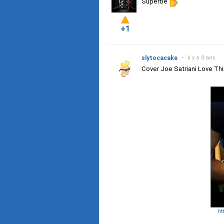
Superbe
+1
slytocacake
•
il y a 8 ans
Cover Joe Satriani Love Th
ht