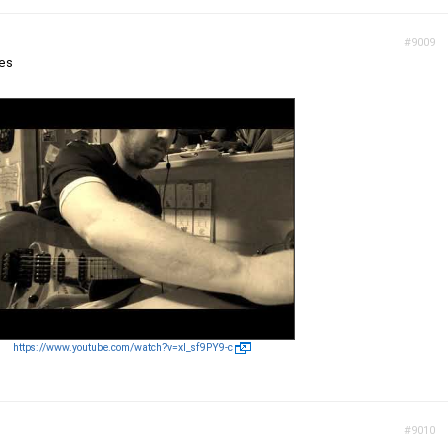
#9009
ues
https://www.youtube.com/watch?v=xl_sf9PY9-c
#9010