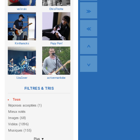
valinski
ChrisPirotte
Kintharocks
Papy Pom'
UzuCover
actionmankobe
FILTRES & TRIS
Tous
Réponses acceptées (1)
Mieux notés
Images (68)
Vidéos (1096)
Musiques (155)
Plus ▼