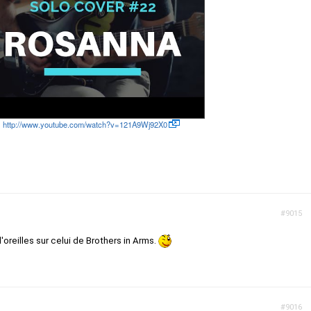
http://www.youtube.com/watch?v=121A9Wj92X0
#9015
d'oreilles sur celui de Brothers in Arms.
#9016