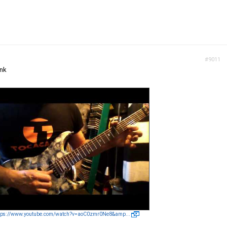
#9011
ink
tps://www.youtube.com/watch?v=aoC0zmr0Ne8&amp...