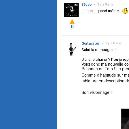
36seb
•
il y a 8 ans
ah ouais quand même !!
0
Guitarator
•
il y a 8 ans
Salut la compagnie !
J'ai une chaîne YT où je re
Voici donc ma nouvelle co
Rosanna de Toto ! Le prem
Comme d'habitude sur ma ch
tablature en description de
Bon visionnage !