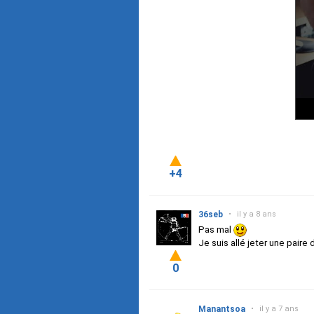
+4
36seb
•
il y a 8 ans
Pas mal
Je suis allé jeter une paire 
0
Manantsoa
•
il y a 7 ans