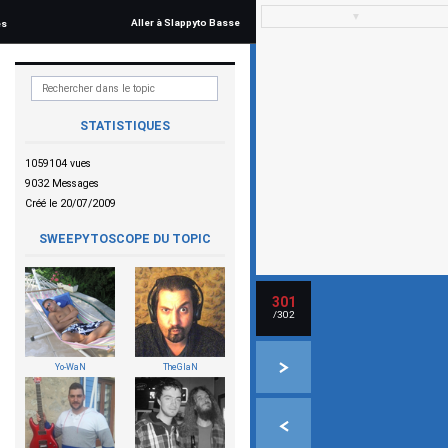
▼
Aller à Slappyto Basse
és
STATISTIQUES
1059104 vues
9032 Messages
Créé le 20/07/2009
SWEEPYTOSCOPE DU TOPIC
301
/302
Yo-WaN
TheGlaN