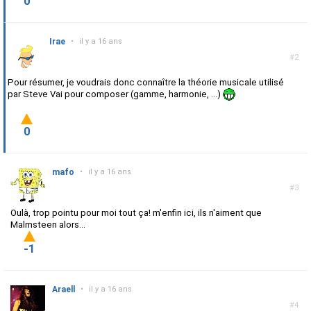
0
Irae
•
il y a 16 ans
#2
Pour résumer, je voudrais donc connaître la théorie musicale utilisé
par Steve Vai pour composer (gamme, harmonie, ...)
0
mafo
•
il y a 16 ans
#3
Oulà, trop pointu pour moi tout ça! m'enfin ici, ils n'aiment que
Malmsteen alors...
-1
Araell
•
il y a 16 ans
#4