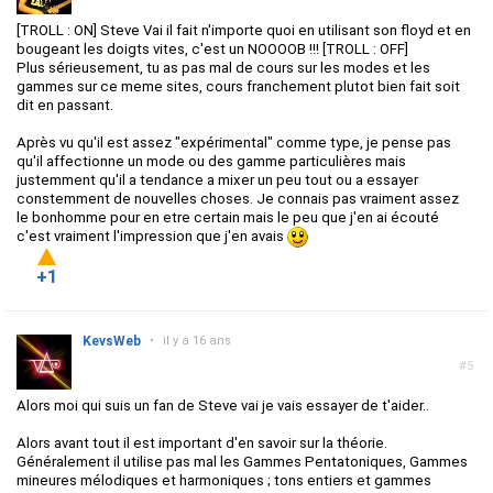
[TROLL : ON] Steve Vai il fait n'importe quoi en utilisant son floyd et en
bougeant les doigts vites, c'est un NOOOOB !!! [TROLL : OFF]
Plus sérieusement, tu as pas mal de cours sur les modes et les
gammes sur ce meme sites, cours franchement plutot bien fait soit
dit en passant.
Après vu qu'il est assez "expérimental" comme type, je pense pas
qu'il affectionne un mode ou des gamme particulières mais
justemment qu'il a tendance a mixer un peu tout ou a essayer
constemment de nouvelles choses. Je connais pas vraiment assez
le bonhomme pour en etre certain mais le peu que j'en ai écouté
c'est vraiment l'impression que j'en avais
+1
KevsWeb
•
il y a 16 ans
#5
Alors moi qui suis un fan de Steve vai je vais essayer de t'aider..
Alors avant tout il est important d'en savoir sur la théorie.
Généralement il utilise pas mal les Gammes Pentatoniques, Gammes
mineures mélodiques et harmoniques ; tons entiers et gammes