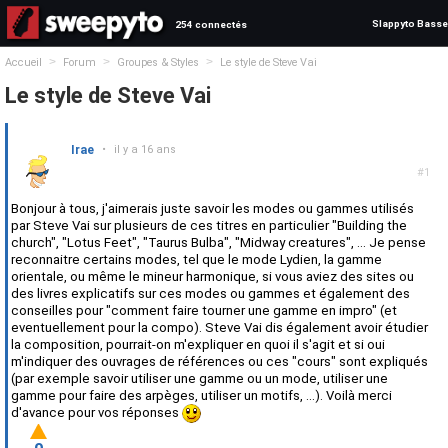
Slappyto Basse
254 connectés
>
>
>
Accueil
Forum
Groupes & Styles
Le style de Steve Vai
Le style de Steve Vai
Irae
•
il y a 16 ans
#1
Bonjour à tous, j'aimerais juste savoir les modes ou gammes utilisés
par Steve Vai sur plusieurs de ces titres en particulier "Building the
church", "Lotus Feet", "Taurus Bulba", "Midway creatures", ... Je pense
reconnaitre certains modes, tel que le mode Lydien, la gamme
orientale, ou même le mineur harmonique, si vous aviez des sites ou
des livres explicatifs sur ces modes ou gammes et également des
conseilles pour "comment faire tourner une gamme en impro" (et
eventuellement pour la compo). Steve Vai dis également avoir étudier
la composition, pourrait-on m'expliquer en quoi il s'agit et si oui
m'indiquer des ouvrages de références ou ces "cours" sont expliqués
(par exemple savoir utiliser une gamme ou un mode, utiliser une
gamme pour faire des arpèges, utiliser un motifs, ...). Voilà merci
d'avance pour vos réponses