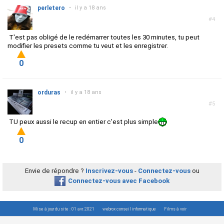
perletero
•
il y a 18 ans
#4
T'est pas obligé de le redémarrer toutes les 30 minutes, tu peut
modifier les presets comme tu veut et les enregistrer.
0
orduras
•
il y a 18 ans
#5
TU peux aussi le recup en entier c'est plus simple
0
Envie de répondre ?
Inscrivez-vous
-
Connectez-vous
ou
Connectez-vous avec Facebook
Mise à jour du site : 01 avr. 2021
webrox conseil informatique
Films à voir