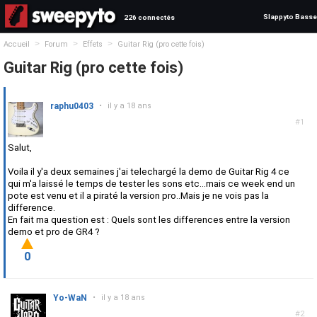
Slappyto Basse
226 connectés
>
>
>
Accueil
Forum
Effets
Guitar Rig (pro cette fois)
Guitar Rig (pro cette fois)
raphu0403
•
il y a 18 ans
#1
Salut,
Voila il y'a deux semaines j'ai telechargé la demo de Guitar Rig 4 ce
qui m'a laissé le temps de tester les sons etc...mais ce week end un
pote est venu et il a piraté la version pro..Mais je ne vois pas la
difference.
En fait ma question est : Quels sont les differences entre la version
demo et pro de GR4 ?
0
Yo-WaN
•
il y a 18 ans
#2