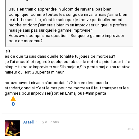
Jsuis en train d'apprendre In Bloom de Nirvana, pas bien
compliquer comme toutes les songs de nirvana mais j'aime bien
le riff.. Le seul hic, c'est le solo que je trouve particulierement
moche et donc j'aimerais bien m'en improviser un que je prefere
mais je sais pas sur quelle gamme improviser..
Vous avez compris ma question : Sur quelle gamme improviser
pour ce morceau?
slt
es ce que tu sais dans quelle tonalité tu joues ce morceau?
je l'ai écouté et regardé quelques tab sur le net et a priori pour faire
simple tu peux improviser sur SIb majeur,SIb penta maj ou sa relative
mineur qui est SOLpenta mineur
nota>souvent nirvana s'accordait 1/2 ton en dessous du
standart,donc si c'est le cas pour ce morceau il faut transposer les
gammes pour improviser(soit en LAmaj ou F#min penta
0
Araell
•
il y a 17 ans
#14