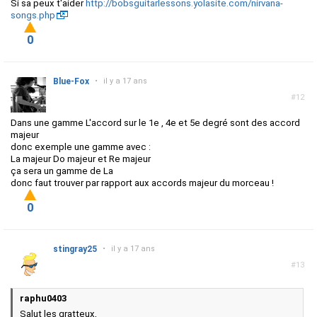
Si sa peux t'aider
http://bobsguitarlessons.yolasite.com/nirvana-
songs.php
0
Blue-Fox
•
il y a 17 ans
#12
Dans une gamme L'accord sur le 1e , 4e et 5e degré sont des accord
majeur
donc exemple une gamme avec :
La majeur Do majeur et Re majeur
ça sera un gamme de La
donc faut trouver par rapport aux accords majeur du morceau !
0
stingray25
•
il y a 17 ans
#13
raphu0403
Salut les gratteux,