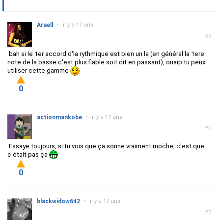
Araell
•
il y a 17 ans
#5
bah si le 1er accord d'la rythmique est bien un la (en général la 1ere
note de la basse c'est plus fiable soit dit en passant), ouaip tu peux
utiliser cette gamme
0
actionmankobe
•
il y a 17 ans
#6
Essaye toujours, si tu vois que ça sonne vraiment moche, c'est que
c'était pas ça
0
blackwidow642
•
il y a 17 ans
#7