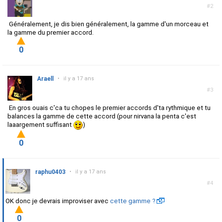
#2
Généralement, je dis bien généralement, la gamme d'un morceau et
la gamme du premier accord.
0
Araell
•
il y a 17 ans
#3
En gros ouais c'ca tu chopes le premier accords d'ta rythmique et tu
balances la gamme de cette accord (pour nirvana la penta c'est
laaargement suffisant
)
0
raphu0403
•
il y a 17 ans
#4
OK donc je devrais improviser avec
cette gamme ?
0