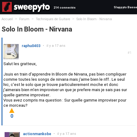
Slappyto Basse
214 connectés
>
>
>
Accueil
Forum
Techniques de Guitare
Solo In Bloom - Nirvana
Solo In Bloom - Nirvana
raphu0403
•
il y a 17 ans
#1
Salut les gratteux,
Jsuis en train d'apprendre In Bloom de Nirvana, pas bien compliquer
comme toutes les songs de nirvana mais j'aime bien le riff.. Le seul
hic, c'est le solo que je trouve particulierement moche et donc
j'aimerais bien m'en improviser un que je prefere mais je sais pas sur
quelle gamme improviser..
Vous avez compris ma question : Sur quelle gamme improviser pour
ce morceau?
0
actionmankobe
•
il y a 17 ans