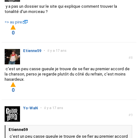
y a pas un dossier sur le site qui explique comment trouver la
tonalité d'un morceau ?
=> au pire
0
Etienne59
•
il y a 17 ans
#8
c'est un peu casse gueule je trouve de se fier au premier accord de
la chanson, perso je regarde plutôt du côté du refrain, c'est moins
hasardeux.
0
Yo-WaN
•
il y a 17 ans
#9
Etienne59
c'est un peu casse gueule je trouve de se fier au premier accord