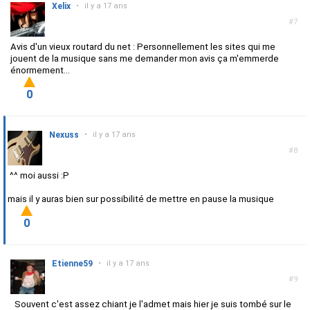
Xelix
•
il y a 17 ans
#7
Avis d'un vieux routard du net : Personnellement les sites qui me
jouent de la musique sans me demander mon avis ça m'emmerde
énormement...
0
Nexuss
•
il y a 17 ans
#8
^^ moi aussi :P
mais il y auras bien sur possibilité de mettre en pause la musique
0
Etienne59
•
il y a 17 ans
#9
Souvent c'est assez chiant je l'admet mais hier je suis tombé sur le