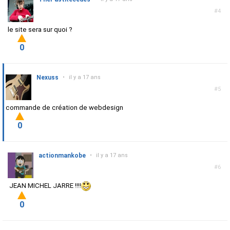
#4
le site sera sur quoi ?
0
Nexuss
•
il y a 17 ans
#5
commande de création de webdesign
0
actionmankobe
•
il y a 17 ans
#6
JEAN MICHEL JARRE !!!!
0