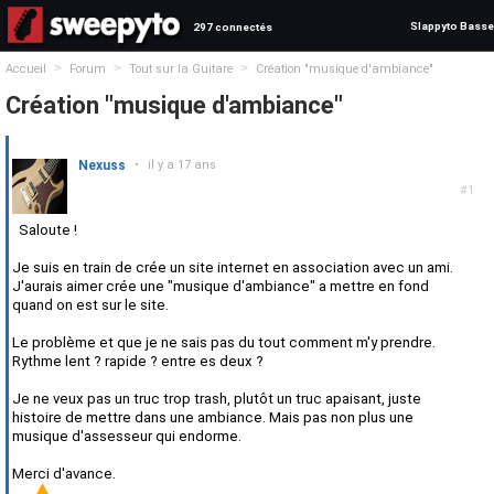
Slappyto Basse
297 connectés
>
>
>
Accueil
Forum
Tout sur la Guitare
Création "musique d'ambiance"
Création "musique d'ambiance"
Nexuss
•
il y a 17 ans
#1
Saloute !
Je suis en train de crée un site internet en association avec un ami.
J'aurais aimer crée une "musique d'ambiance" a mettre en fond
quand on est sur le site.
Le problème et que je ne sais pas du tout comment m'y prendre.
Rythme lent ? rapide ? entre es deux ?
Je ne veux pas un truc trop trash, plutôt un truc apaisant, juste
histoire de mettre dans une ambiance. Mais pas non plus une
musique d'assesseur qui endorme.
Merci d'avance.