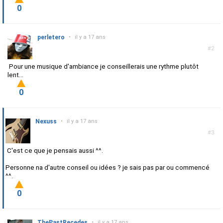
0
perletero
•
il y a 17 ans
#2
Pour une musique d'ambiance je conseillerais une rythme plutôt
lent...
0
Nexuss
•
il y a 17 ans
#3
C'est ce que je pensais aussi ^^.
Personne na d'autre conseil ou idées ? je sais pas par ou commencé
^^.
0
ThePastRecedes
•
il y a 17 ans