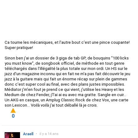
Ca tourne les mécaniques, et l'autre bout c'est une pince coupante!
Super pratique!
Sinon ben j'ai un dossier de 3 giga de tab GP, de bouquins "100 licks
you must know", de songbook officiel, de méthode en tout genre
téléchargés dans l'illégalité la plus totale sur mon ordi. Un HS sur le
jazz d'un magazine inconnu qui en fait ne m'a pas fait découvrir le jeu
jazz à la guitare mais qui fait un énorme récap sur plein de gammes
donc c'est super cool au final, avec des plans justes impossibles.
Médiator j'm'en fout je prend ce qui vient, j'utilise les Heavy et les
Medium de chez Fender, j'l'ai ai eu avec ma gratte. Sangle en cuir...
Un AKG en casque, un Amplug Classic Rock de chez Vox, une carte
son Lexicon... Voilà voilà j'ai tout déballé là je crois.
0
Araell
•
il y a 14 ans