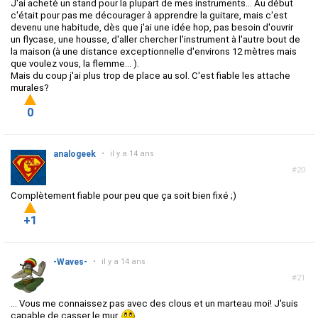
J'ai acheté un stand pour la plupart de mes instruments... Au début
c'était pour pas me décourager à apprendre la guitare, mais c'est
devenu une habitude, dès que j'ai une idée hop, pas besoin d'ouvrir
un flycase, une housse, d'aller chercher l'instrument à l'autre bout de
la maison (à une distance exceptionnelle d'environs 12 mètres mais
que voulez vous, la flemme... ).
Mais du coup j'ai plus trop de place au sol. C'est fiable les attache
murales?
0
analogeek
•
il y a 14 ans
#20
Complètement fiable pour peu que ça soit bien fixé ;)
+1
-Waves-
•
il y a 14 ans
#21
... Vous me connaissez pas avec des clous et un marteau moi! J'suis
capable de casser le mur.