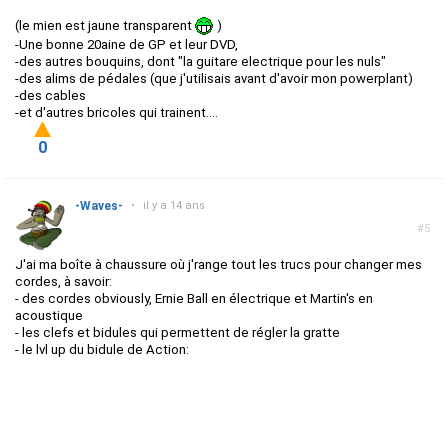
(le mien est jaune transparent
)
-Une bonne 20aine de GP et leur DVD,
-des autres bouquins, dont "la guitare electrique pour les nuls"
-des alims de pédales (que j'utilisais avant d'avoir mon powerplant)
-des cables
-et d'autres bricoles qui trainent....
0
-Waves-
•
il y a 14 ans
#5
J'ai ma boîte à chaussure où j'range tout les trucs pour changer mes
cordes, à savoir:
- des cordes obviously, Ernie Ball en électrique et Martin's en
acoustique
- les clefs et bidules qui permettent de régler la gratte
- le lvl up du bidule de Action: