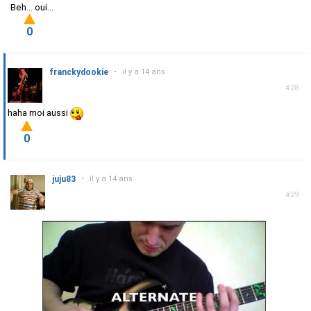
Beh... oui...
0
franckydookie
•
il y a 14 ans
#28
haha moi aussi
0
juju83
•
il y a 14 ans
#29