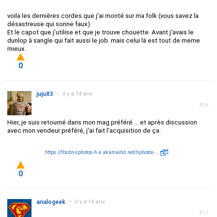
voila les dernières cordes que j'ai monté sur ma folk (vous savez la
désastreuse qui sonne faux).
Et le capot que j'utilise et que je trouve chouette. Avant j'avais le
dunlop à sangle qui fait aussi le job. mais celui là est tout de meme
mieux.
0
juju83
•
il y a 14 ans
#16
Hier, je suis retourné dans mon mag préféré ... et après discussion
avec mon vendeur préféré, j'ai fait l'acquisition de ça :
https://fbcdn-sphotos-h-a.akamaihd.net/hphotos-...
0
analogeek
•
il y a 14 ans
#17