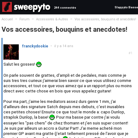
Slappyto Basse
244 connectés
>
>
>
Accueil
Forum
Accessoires & Autres
Vos accessoires, bouquins et anecdotes!
Vos accessoires, bouquins et anecdotes!
franckydookie
•
il y a 14 ans
#1
Salut les gosses!
On parle souvent de grattes, d'ampli et de pedales, mais comme je
suis tres tres curieux j'aimerai bien savoir ce que vous utilisez comme
accessoires, et tout ce que vous aimez qui a un rapport plus ou moins
direct avec cette chose en bois que vous appelez guitare!
Pour ma part, j'aime les mediators assez durs genre 1 mm, j'ai
d'ailleurs des signature Satch depuis mes debuts, c'est inusables
ces petites choses! Ensuite ce que tout le monde a: capo Dunlop,
straplok Dunlop, la base!
Pour ma basse par contre j'ai voulu
essayer les "pas chers" de chez thomann et j'en suis super content!
Je suis par ailleurs un accro a Guitar Part! J'ai meme acheté mon
premier GP avant ma gratte (j'etait tellement pressé de l'avoir que je