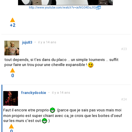
http://www.youtube.com/watch?v=osNG04DuJI0
+2
juju83
•
il y a 14 ans
#23
tout depends, si t'es dans du placo ... un simple tournevis ... suffit
pour faire un trou pour une cheville expansible !
0
franckydookie
•
il y a 14 ans
#24
Faut il encore etre proprio
(parce que je sais pas vous mais moi
mon proprio est super chiant avec ca, je crois que les boites d'oeuf
sur les murs c'est out
)
0