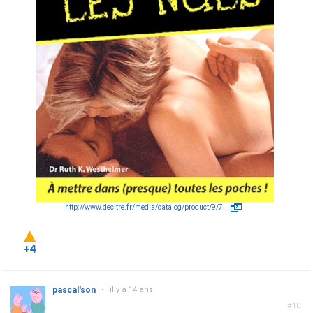
http://www.decitre.fr/media/catalog/product/9/7...
+4
pascal'son
•
il y a 14 ans
#10