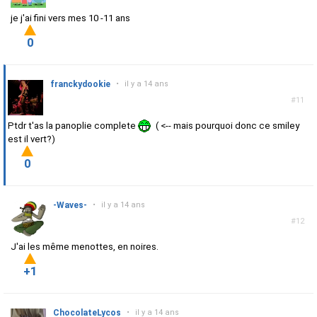
je j'ai fini vers mes 10 -11 ans
0
franckydookie
•
il y a 14 ans
#11
Ptdr t'as la panoplie complete
( <-- mais pourquoi donc ce smiley
est il vert?)
0
-Waves-
•
il y a 14 ans
#12
J'ai les même menottes, en noires.
+1
ChocolateLycos
•
il y a 14 ans