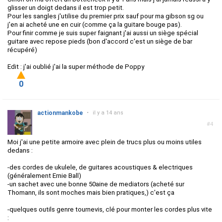
glisser un doigt dedans il est trop petit.
Pour les sangles j'utilise du premier prix sauf pour ma gibson sg ou
j'en ai acheté une en cuir (comme ça la guitare bouge pas).
Pour finir comme je suis super faignant j'ai aussi un siège spécial
guitare avec repose pieds (bon d'accord c'est un siège de bar
récupéré)
Edit : j'ai oublié j'ai la super méthode de Poppy
0
actionmankobe
•
il y a 14 ans
#4
Moi j'ai une petite armoire avec plein de trucs plus ou moins utiles
dedans :
-des cordes de ukulele, de guitares acoustiques & electriques
(généralement Ernie Ball)
-un sachet avec une bonne 50aine de mediators (acheté sur
Thomann, ils sont moches mais bien pratiques,) c'est ça
-quelques outils genre tournevis, clé pour monter les cordes plus vite
: