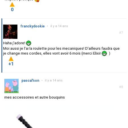
0
franckydookie
•
il y a 14 ans
#7
Haha j'adore!
Moi aussi je l'ai la roulette pour les mecaniques! D'ailleurs faudra que
je change mes cordes, elles vont avoir 6 mois (merci Elixir
)
+1
pascal'son
•
il y a 14 ans
#8
mes accessoires et autre bouquins