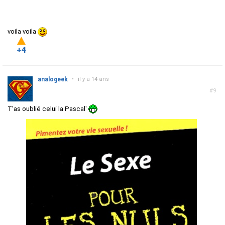
voila voila
+4
analogeek
•
il y a 14 ans
#9
T'as oublié celui la Pascal'