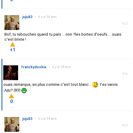
juju83
•
il y a 14 ans
#25
Bof, tu rebouches quand tu pars ... non ?les boites d'oeufs ... ouais
c'est limite !
+1
franckydookie
•
il y a 14 ans
#26
ouais remarque, en plus comme c'est tout blanc...
t'es varois
Juju? (83)
0
juju83
•
il y a 14 ans
#27