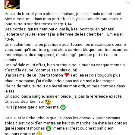
#6
Houla, du bordel y'en a pleins la maison, je sais jamais ou est quoi.
Mes médiators, dans mon porte feuille, y'a un peu de tout, mais je
joue surtout sur des tortex sharp 1,14.
Des cordes, qui trainent par ci par là, à tel point qu'en général
j'achete un jeu tellement j'ai la flemme de les chercher ... Ernie Ball
10-46
Un machin tout nul en plastique pour tourner les mécanique comme
vous, sauf qu'il est trop grand alors ca vient bloquer contre les autres
mécaniques, du coup pareil, c'est rangé quelque part et ca sert
jamais ...
Une pédale multi effet, bien pratique pour jouer au casque meme si
c'est d'la daube (Zoom je sais plus quoi)
J'ai pas mal de GP (Merci tonton
) et j'en recois toujours plus
chaque semaine, j'ai d'ailleur deja pas mal de mal à les ranger ...
Pleins de tabs, surtout de metal sur mon ordi, et mes compos dans
le tas.
Un capo, pas à sangle, mais en pince, j'ai pas la référence exacte.
Un accordeur bien sur
Puis j'pense que c'est pas mal
Ha oui, et les chouchous que j'ai dans les cheveux, pour certains
solos c'est cool d'en mettre en haut du manche, ca évite les cordes
qui résonnent moches
meme si c'est du cheat bah c'est
toujours pratique