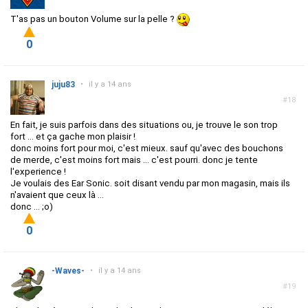
T'as pas un bouton Volume sur la pelle ?
0
juju83
•
il y a 14 ans
#18
En fait, je suis parfois dans des situations ou, je trouve le son trop
fort ... et ça gache mon plaisir !
donc moins fort pour moi, c'est mieux. sauf qu'avec des bouchons
de merde, c'est moins fort mais ... c'est pourri. donc je tente
l'experience !
Je voulais des Ear Sonic. soit disant vendu par mon magasin, mais ils
n'avaient que ceux là ...
donc ... ;o)
0
-Waves-
•
il y a 14 ans
#19