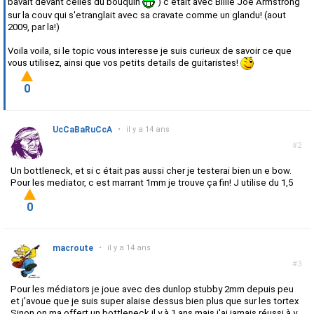
bavait devant celles du bouquin
) c'etait avec Billie Joe Armstrong
sur la couv qui s'etranglait avec sa cravate comme un glandu! (aout
2009, par la!)
Voila voila, si le topic vous interesse je suis curieux de savoir ce que
vous utilisez, ainsi que vos petits details de guitaristes!
0
UcCaBaRuCcA
•
il y a 14 ans
#2
Un bottleneck, et si c était pas aussi cher je testerai bien un e bow.
Pour les mediator, c est marrant 1mm je trouve ça fin! J utilise du 1,5
0
macroute
•
il y a 14 ans
#3
Pour les médiators je joue avec des dunlop stubby 2mm depuis peu
et j'avoue que je suis super alaise dessus bien plus que sur les tortex
Sinon on ma offert un bottleneck il y à 1 ans mais j'ai jamais réussi à y