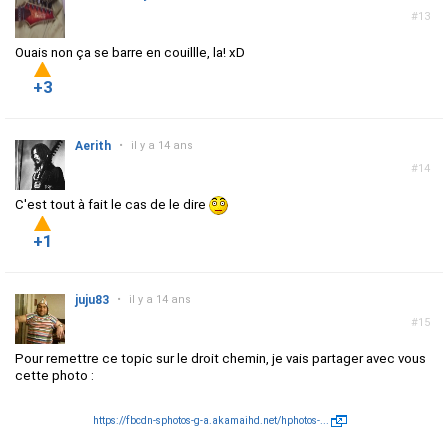
#13
Ouais non ça se barre en couillle, la! xD
+3
Aerith
•
il y a 14 ans
#14
C'est tout à fait le cas de le dire
+1
juju83
•
il y a 14 ans
#15
Pour remettre ce topic sur le droit chemin, je vais partager avec vous
cette photo :
https://fbcdn-sphotos-g-a.akamaihd.net/hphotos-...