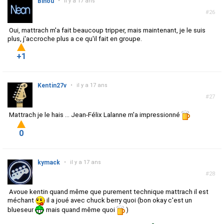
Binou
•
il y a 17 ans
#26
Oui, mattrach m'a fait beaucoup tripper, mais maintenant, je le suis
plus, j'accroche plus a ce qu'il fait en groupe.
+1
Kentin27v
•
il y a 17 ans
#27
Mattrach je le hais ... Jean-Félix Lalanne m'a impressionné
0
kymack
•
il y a 17 ans
#28
Avoue kentin quand même que purement technique mattrach il est
méchant
il a joué avec chuck berry quoi (bon okay c'est un
blueseur
mais quand même quoi
)