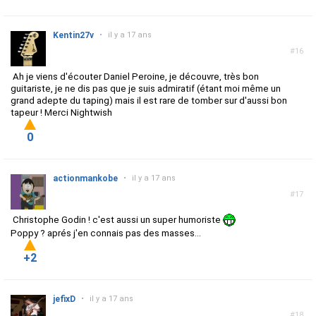
Kentin27v
•
il y a 17 ans
#16
Ah je viens d'écouter Daniel Peroine, je découvre, très bon
guitariste, je ne dis pas que je suis admiratif (étant moi même un
grand adepte du taping) mais il est rare de tomber sur d'aussi bon
tapeur ! Merci Nightwish
0
actionmankobe
•
il y a 17 ans
#17
Christophe Godin ! c'est aussi un super humoriste
Poppy ? aprés j'en connais pas des masses...
+2
jefixD
•
il y a 17 ans
#18