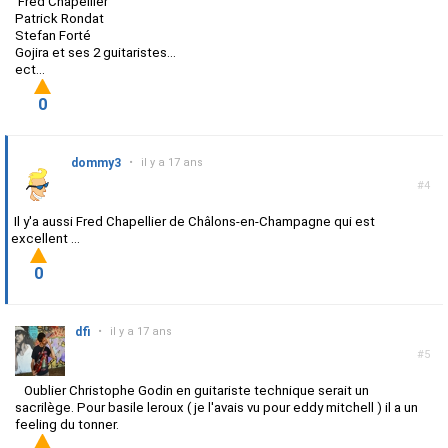
Fred Chapellier
Patrick Rondat
Stefan Forté
Gojira et ses 2 guitaristes...
ect...
0
dommy3
•
il y a 17 ans
#4
Il y'a aussi Fred Chapellier de Châlons-en-Champagne qui est
excellent ...
0
dfi
•
il y a 17 ans
#5
Oublier Christophe Godin en guitariste technique serait un
sacrilège. Pour basile leroux ( je l'avais vu pour eddy mitchell ) il a un
feeling du tonner.