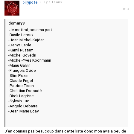
billypote
•
il y a 17 ans
#13
dommy3
Je mettrai, pour ma part:
-Basile Leroux
-Jean Michel-Kajdan
-Denys Lable
-Kamil Rustam
-Michel Govedri
-Michel-Yves Kochmann
-Manu Galvin
-François Ovide
-Slim Pezin
-Claude Engel
-Patrice Tison
-Christian Escoudé
-Bireli Lagrène
-Sylvain Luc
-Angelo Debarre
-Jean Marie Ecay
J'en connais pas beaucoup dans cette liste donc mon avis a peu de