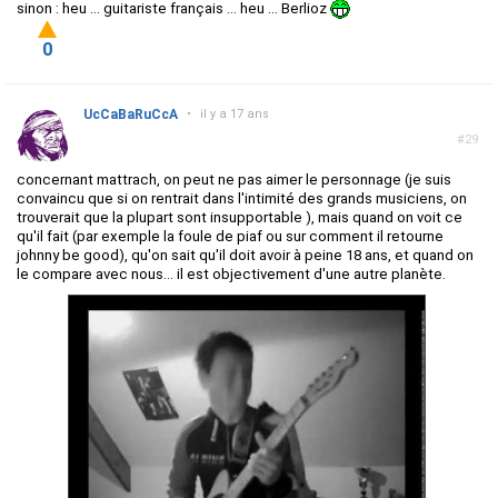
sinon : heu ... guitariste français ... heu ... Berlioz
0
UcCaBaRuCcA
•
il y a 17 ans
#29
concernant mattrach, on peut ne pas aimer le personnage (je suis
convaincu que si on rentrait dans l'intimité des grands musiciens, on
trouverait que la plupart sont insupportable ), mais quand on voit ce
qu'il fait (par exemple la foule de piaf ou sur comment il retourne
johnny be good), qu'on sait qu'il doit avoir à peine 18 ans, et quand on
le compare avec nous... il est objectivement d'une autre planète.