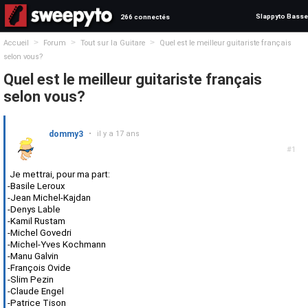
Slappyto Basse
266 connectés
>
>
>
Accueil
Forum
Tout sur la Guitare
Quel est le meilleur guitariste français
selon vous?
Quel est le meilleur guitariste français
selon vous?
dommy3
•
il y a 17 ans
#1
Je mettrai, pour ma part:
-Basile Leroux
-Jean Michel-Kajdan
-Denys Lable
-Kamil Rustam
-Michel Govedri
-Michel-Yves Kochmann
-Manu Galvin
-François Ovide
-Slim Pezin
-Claude Engel
-Patrice Tison