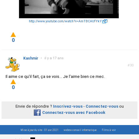
http://www.youtube.com/watch?v=AmTBCAUfYkY
0
Kashmir
•
il y a 17 ans
#30
Il aime ce qu'il fait, ça se vois... Je l'aime bien ce mec.
0
Envie de répondre ?
Inscrivez-vous
-
Connectez-vous
ou
Connectez-vous avec Facebook
Mise à jour du site : 01 avr. 2021
webrox conseil informatique
Films à voir