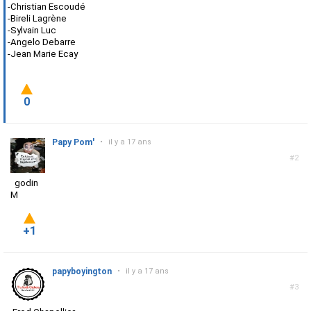
-Christian Escoudé
-Bireli Lagrène
-Sylvain Luc
-Angelo Debarre
-Jean Marie Ecay
0
Papy Pom'
•
il y a 17 ans
#2
godin
M
+1
papyboyington
•
il y a 17 ans
#3