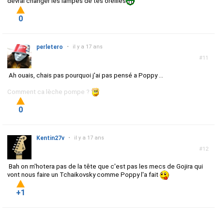
devrai changer les lampes de tes oreilles
0
perletero
•
il y a 17 ans
#11
Ah ouais, chais pas pourquoi j'ai pas pensé a Poppy ...
Comment ca lèche pompe ?
0
Kentin27v
•
il y a 17 ans
#12
Bah on m'hotera pas de la tête que c'est pas les mecs de Gojira qui
vont nous faire un Tchaikovsky comme Poppy l'a fait
+1