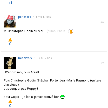
+1
perletero
•
il y a 17 ans
#6
M. Christophe Godin ou Moi ...
(humour hein ...)
0
Kentin27v
•
il y a 17 ans
#7
D'abord moi, puis Araell
Puis Christophe Godin, Stéphan Forté, Jean-Marie Raymond (guitare
classique)
et pourquoi pas Poppy !
pour Gojira ... je les ai jamais trouvé bon
0