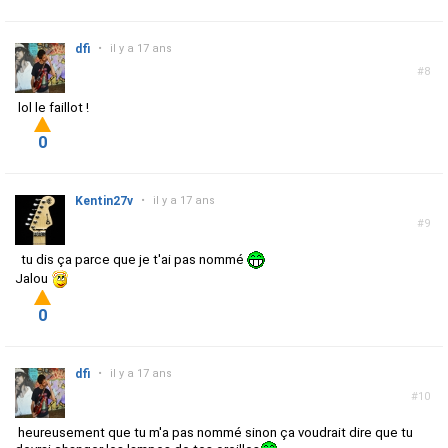
dfi
•
il y a 17 ans
#8
lol le faillot !
0
Kentin27v
•
il y a 17 ans
#9
tu dis ça parce que je t'ai pas nommé
Jalou
0
dfi
•
il y a 17 ans
#10
heureusement que tu m'a pas nommé sinon ça voudrait dire que tu