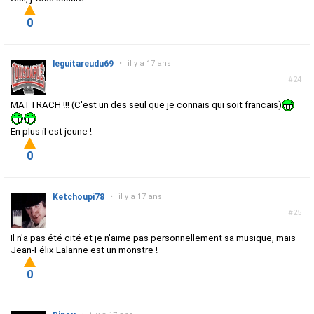
0
leguitareudu69
•
il y a 17 ans
#24
MATTRACH !!! (C'est un des seul que je connais qui soit francais)
En plus il est jeune !
0
Ketchoupi78
•
il y a 17 ans
#25
Il n'a pas été cité et je n'aime pas personnellement sa musique, mais
Jean-Félix Lalanne est un monstre !
0