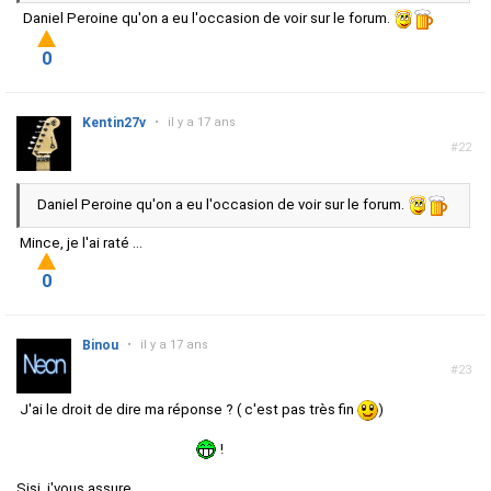
Daniel Peroine qu'on a eu l'occasion de voir sur le forum.
0
Kentin27v
•
il y a 17 ans
#22
Daniel Peroine qu'on a eu l'occasion de voir sur le forum.
Mince, je l'ai raté ...
0
Binou
•
il y a 17 ans
#23
J'ai le droit de dire ma réponse ? ( c'est pas très fin
)
Je sais pas et j'm'en branle
!
Sisi, j'vous assure.