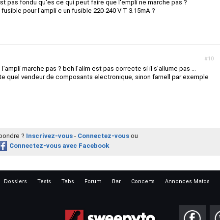
'est pas fondu qu'es ce qui peut faire que l'empli ne marche pas ?
 fusible pour l'ampli c un fusible 220-240 V T 3.15mA ?
#10
l'ampli marche pas ? beh l'alim est pas correcte si il s'allume pas ...
rte quel vendeur de composants electronique, sinon farnell par exemple
épondre ?
Inscrivez-vous
-
Connectez-vous
ou
Connectez-vous avec Facebook
Dossiers
Tests
Tabs
Forum
Bar
Concerts
Annonces Matos