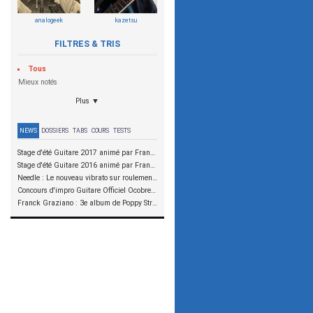
analogeek
kazetsu
FILTRES & TRIS
Tous
Mieux notés
Plus ▼
NEWS
DOSSIERS
TABS
COURS
TESTS
Stage d'été Guitare 2017 animé par Franck Graziano et Julien Bouvier
Stage d'été Guitare 2016 animé par Franck Graziano et Julien Bouvier
Needle : Le nouveau vibrato sur roulements à aiguilles
Concours d'impro Guitare Officiel Ocobre 2015 - Christophe Godin
Franck Graziano : 3e album de Poppy Street en précommande