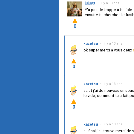
juju83
•
il y a 13 ans
Y'a pas de trappe à fusible .
ensuite tu cherches le fusib
0
kazetsu
•
il y a 13 ans
ok super merci a vous deux
0
kazetsu
•
il y a 13 ans
salut j'ai de nouveau un souci
le vide, comment tu a fait po
0
kazetsu
•
il y a 13 ans
au final j'ai trouve merci de 