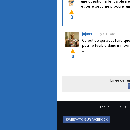
une question si le fusible n
et ou je peut me procurer un
0
juju83
•
il y a 13 ans
Qu'est ce qui peut faire que 
pour le fusible dans n'impo
...
0
Envie de r
Accueil
Cours
SWEEPYTO SUR FACEBOOK