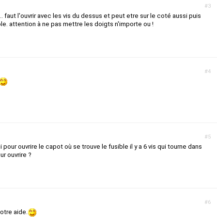
#3
.. faut l'ouvrir avec les vis du dessus et peut etre sur le coté aussi puis
le. attention à ne pas mettre les doigts n'importe ou !
#4
#5
 pour ouvrire le capot où se trouve le fusible il y a 6 vis qui tourne dans
ur ouvrire ?
#6
votre aide.