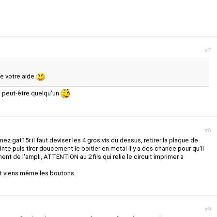
#7
de votre aide.
a peut-être quelqu'un
#8
nez gat15r il faut deviser les 4 gros vis du dessus, retirer la plaque de
inte puis tirer doucement le boitier en metal il y a des chance pour qu'il
ent de l'ampli, ATTENTION au 2 fils qui relie le circuit imprimer a
out viens même les boutons.
#9