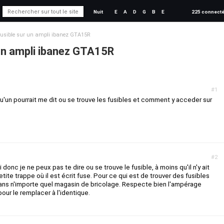
Nuit
E
A
D
G
B
E
225 connect
usible sur un ampli ibanez GTA15R
 un ampli ibanez GTA15R
#1
u'un pourrait me dit ou se trouve les fusibles et comment y acceder sur
#2
donc je ne peux pas te dire ou se trouve le fusible, à moins qu'il n'y ait
etite trappe où il est écrit fuse. Pour ce qui est de trouver des fusibles
dans n'importe quel magasin de bricolage. Respecte bien l'ampérage
pour le remplacer à l'identique.