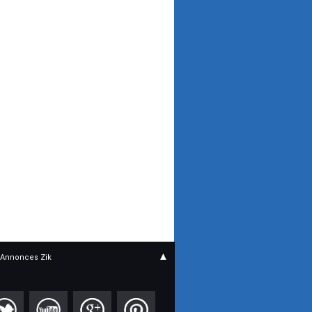
▲
Annonces Zik