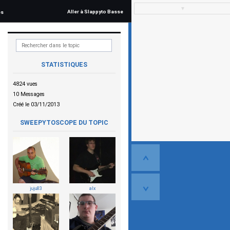
▼
Aller à Slappyto Basse
és
STATISTIQUES
4824 vues
10 Messages
Créé le 03/11/2013
SWEEPYTOSCOPE DU TOPIC
juju83
alx