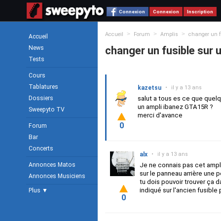
Connexion
Connexion
Inscription
>
>
>
Accueil
Forum
Amplis
changer un f
Accueil
News
changer un fusible sur
Tests
Cours
Tablatures
kazetsu
•
il y a 13 ans
Dossiers
salut a tous es ce que quelq
un ampli ibanez GTA15R ?
Sweepyto TV
merci d'avance
0
Forum
Bar
Concerts
alx
•
il y a 13 ans
Annonces Matos
Je ne connais pas cet ampli 
sur le panneau arrière une p
Annonces Musiciens
tu dois pouvoir trouver ça 
indiqué sur l'ancien fusible 
Plus ▼
0