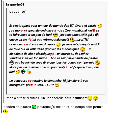
la quiche51
pacoanto1
E
t
c'est reparti pour un tour du monde des BT divers et variés
, ce mois
-
ci spécial
e
dédicace
à
notre Zoerm national, on
(
t
)
va
te faire bosser un peu de funk
yeeeeaaaaaaa
h
!!!!!! qui a di
t
que le pirate n'
é
tait pas rétronostalgique!!!
...brefffff
revenon
s
à
notre tr
é
sor du mois
, je vous ai
(
s
)
dégot
é
un BT
de folie qui va vous faire groover les m
é
caniques
.
U
n
classique de chez classique
(
s
)
...un morceau de Luther
Vandross: never too much... bon assez parlé bande de pirate
s
pas besoin de vous dire que tous les coup
s
sont permis
alors pas de quartier cha
cun
pour soi
(
s
)
...et j'esp
è
re tous pour
moi
L
e concours
s
e termine le dimanche 15 juin alors
à
vos
marque
s
!!!! pr
ê
t
s
!!! GRATTE
Z
!!!!
Y'en a p'tête d'autres...un Bescherelle sera insuffisant
bandes de pirates
pourquoi j'ai mis tous les coups sont permis....