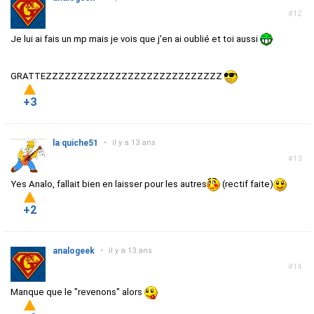
#12
Je lui ai fais un mp mais je vois que j'en ai oublié et toi aussi
GRATTEZZZZZZZZZZZZZZZZZZZZZZZZZZZZ
+3
la quiche51
•
il y a 13 ans
#13
Yes Analo, fallait bien en laisser pour les autres
(rectif faite)
+2
analogeek
•
il y a 13 ans
#14
Manque que le "revenons" alors