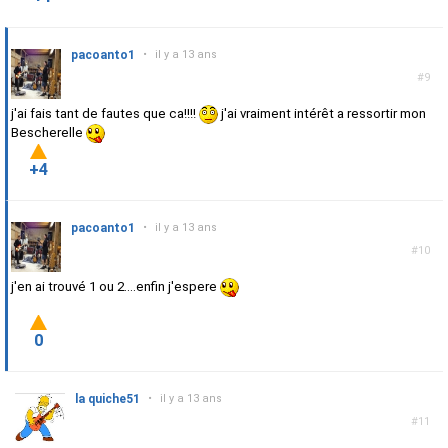
pacoanto1
•
il y a 13 ans
#9
j'ai fais tant de fautes que ca!!!!
j'ai vraiment intérêt a ressortir mon
Bescherelle
+4
pacoanto1
•
il y a 13 ans
#10
j'en ai trouvé 1 ou 2....enfin j'espere
0
la quiche51
•
il y a 13 ans
#11