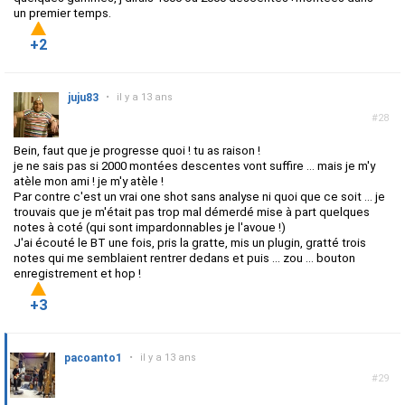
un premier temps.
+2
juju83
•
il y a 13 ans
#28
Bein, faut que je progresse quoi ! tu as raison !
je ne sais pas si 2000 montées descentes vont suffire ... mais je m'y
atèle mon ami ! je m'y atèle !
Par contre c'est un vrai one shot sans analyse ni quoi que ce soit ... je
trouvais que je m'était pas trop mal démerdé mise à part quelques
notes à coté (qui sont impardonnables je l'avoue !)
J'ai écouté le BT une fois, pris la gratte, mis un plugin, gratté trois
notes qui me semblaient rentrer dedans et puis ... zou ... bouton
enregistrement et hop !
+3
pacoanto1
•
il y a 13 ans
#29