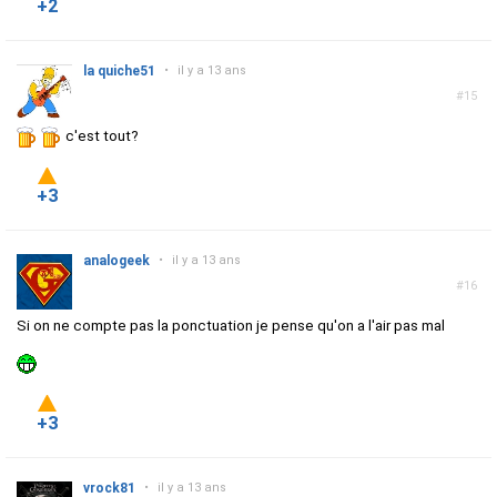
+2
la quiche51
•
il y a 13 ans
#15
c'est tout?
+3
analogeek
•
il y a 13 ans
#16
Si on ne compte pas la ponctuation je pense qu'on a l'air pas mal
+3
vrock81
•
il y a 13 ans