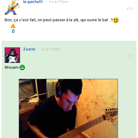
la quiche51
•
il y a 13 ans
#20
Bon, ça c'est fait, on peut passer à la zik, qui ouvre le bal...?
0
Zoerm
•
il y a 13 ans
#21
Wouam