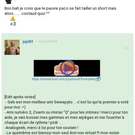
Bon bah je crois que le pauvre paco se fait tailler un short mais
alors........ costaud quoi ^^
+3
juju83
•
il y a 13 ans
#24
https://soundcloud.com/jujudusud/funkybeat
[Edit après votes]
- Seb est mon meilleur ami Sweepyto ... c'est lui qui le premier a voté
pour moi :=)
- Ami numéro 2, Zoerm ou mister "Q" pour les intimes ! merci pour ton
aide, je vais bosser mes gammes et mes arpèges et me fouetter à
chaque écart de rythme ! ptdr ...
-Analogeek, merci à toi pour ton soutien !
- Le quatrième est biensur mon seul Ami non virtuel !!! mon voisin