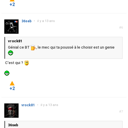
+2
36seb
•
il y a 13 ans
#6
vrock81
Génial ce BT
, le mec qui ta poussé à le choisir est un genie
C'est qui ?
+2
vrock81
•
il y a 13 ans
#7
36seb