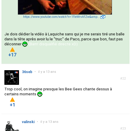
https://www.youtube.com/watch?v=1fIeWrvAfZw&amp...
Je dois dédier la vidéo à Laquiche sans qui je me serais tiré une balle
dans la tête après avoir lu le "truc" de Paco, parce que bon, faut pas
déconner
(Bam! disqualifié directe xD)
+17
36seb
•
il y a 13 ans
#22
Trop cool, on imagine presque les Bee Gees chante dessus à
certains moments
+1
valinski
•
il y a 13 ans
#23