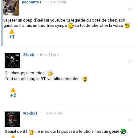
pacoanto1
•
il y a 13 ans
#3
va jeter un coup d’œil sur youtube tu regarde du coté de chez jack
gardiner il a fais un truc tres sympa
aa toi de chercher la video
+1
36seb
•
il y a 13 ans
#4
Ça change, c'est bien !
L'est un peu long le BT, va falloir meubler...
+2
vrock81
•
il y a 13 ans
#5
Génial ce BT
, le mec qui ta poussé à le choisir est un genie