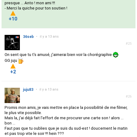
presque ... Anto ! mon ami !!!
- Merci la quiche pour ton soutien !
+10
36seb
•
il y a 13 ans
#25
On sent que tu t's amusé, j'aimerai bien voir la chorégraphie
GG juju
+2
juju83
•
il y a 13 ans
#26
Promis mon amis, je vais mettre en place la possibilité de me filmer,
le plus vite possible.
Mais la, j'ai déjà fait l'effort de
me procurer une
carte son ! alors ...
bon ...
Faut pas que tu oublies que je suis du sud-est ! doucement le matin
et pas trop vite le soir !!! hein ???