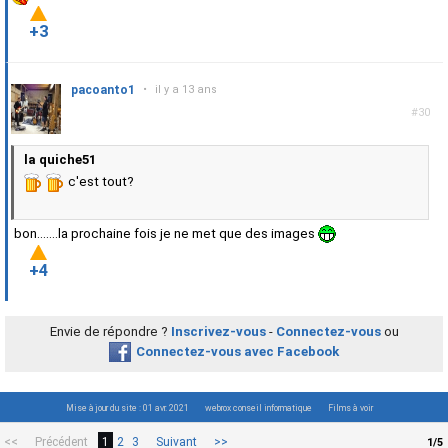
+3
pacoanto1
•
il y a 13 ans
#30
la quiche51
c'est tout?
bon.......la prochaine fois je ne met que des images
+4
Envie de répondre ?
Inscrivez-vous
-
Connectez-vous
ou
Connectez-vous avec Facebook
Mise à jour du site : 01 avr. 2021
webrox conseil informatique
Films à voir
<<
Précédent
1
2
3
Suivant
>>
1/5