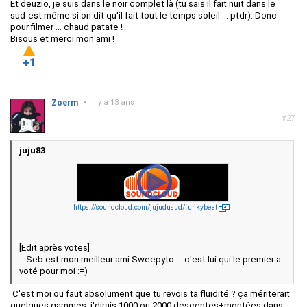
Et deuzio, je suis dans le noir complet là (tu sais il fait nuit dans le
sud-est même si on dit qu'il fait tout le temps soleil ... ptdr). Donc
pour filmer ... chaud patate !
Bisous et merci mon ami !
+1
Zoerm
•
il y a 13 ans
#27
juju83
https://soundcloud.com/jujudusud/funkybeat
[Edit après votes]
- Seb est mon meilleur ami Sweepyto ... c'est lui qui le premier a
voté pour moi :=)
C'est moi ou faut absolument que tu revois ta fluidité ? ça mériterait
quelques gammes, j'dirais 1000 ou 2000 descentes+montées dans