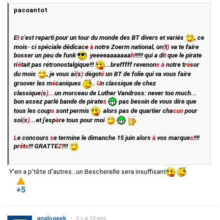
pacoanto1
E
t
c'est reparti pour un tour du monde des BT divers et variés
, ce
mois
-
ci spécial
e
dédicace
à
notre Zoerm national, on
(
t
)
va te faire
bosser un peu de funk
yeeeeaaaaaaa
h
!!!!!! qui a di
t
que le pirate
n'
é
tait pas rétronostalgique!!!
...brefffff revenon
s
à
notre tr
é
sor
du mois
, je vous ai
(
s
)
dégot
é
un BT de folie qui va vous faire
groover les m
é
caniques
.
U
n classique de chez
classique
(
s
)
...un morceau de Luther Vandross: never too much...
bon assez parlé bande de pirate
s
pas besoin de vous dire que
tous les coup
s
sont permis
alors pas de quartier cha
cun
pour
soi
(
s
)
...et j'esp
è
re tous pour moi
L
e concours
s
e termine le dimanche 15 juin alors
à
vos marque
s
!!!!
pr
ê
t
s
!!! GRATTE
Z
!!!!
Y'en a p'tête d'autres...un Bescherelle sera insuffisant
+5
analogeek
•
il y a 13 ans