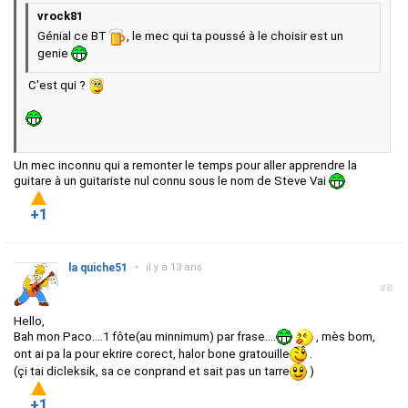
vrock81
Génial ce BT
, le mec qui ta poussé à le choisir est un
genie
C'est qui ?
Un mec inconnu qui a remonter le temps pour aller apprendre la
guitare à un guitariste nul connu sous le nom de Steve Vai
+1
la quiche51
•
il y a 13 ans
#8
Hello,
Bah mon Paco....1 fôte(au minnimum) par frase....
, mès bom,
ont ai pa la pour ekrire corect, halor bone gratouille
.
(çi tai dicleksik, sa ce conprand et sait pas un tarre
)
+1