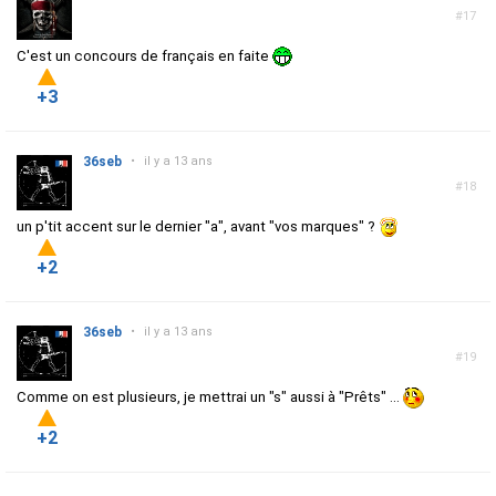
#17
C'est un concours de français en faite
+3
36seb
•
il y a 13 ans
#18
un p'tit accent sur le dernier "a", avant "vos marques" ?
+2
36seb
•
il y a 13 ans
#19
Comme on est plusieurs, je mettrai un "s" aussi à "Prêts" ...
+2