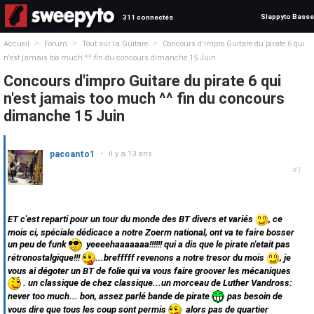
Slappyto Basse
311 connectés
>
>
>
Accueil
Forum
Tout sur la Guitare
Concours d'impro Guitare du pirate 6 qui
n'est jamais too much ^^ fin du concours dimanche 15 Juin
Concours d'impro Guitare du pirate 6 qui
n'est jamais too much ^^ fin du concours
dimanche 15 Juin
pacoanto1
•
il y a 13 ans
#1
ET c'est reparti pour un tour du monde des BT divers et variés
, ce
mois ci, spéciale dédicace a notre Zoerm national, ont va te faire bosser
un peu de funk
yeeeehaaaaaaa!!!!!! qui a dis que le pirate n'etait pas
rétronostalgique!!!
...brefffff revenons a notre tresor du mois
, je
vous ai dégoter un BT de folie qui va vous faire groover les mécaniques
. un classique de chez classique...un morceau de Luther Vandross:
never too much... bon, assez parlé bande de pirate
pas besoin de
vous dire que tous les coup sont permis
alors pas de quartier