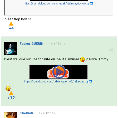
https://soundcloud.com/alxmuzak/stairway-to-now...
c'est trop bon !!!!
+4
Fabien_GUERIN
•
il y a 12 ans
#23
C'est vrai que sur une tonalité on peut s'amuser
pauvre Jimmy
https://soundcloud.com/fabien-guerin-2/fake-pag...
+12
TheGlaN
•
il y a 12 ans