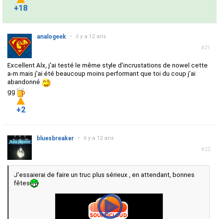
+18
analogeek
•
il y a 12 ans
#21
Excellent Alx, j'ai testé le même style d’incrustations de nowel cette
a-m mais j'ai été beaucoup moins performant que toi du coup j'ai
abandonné
gg
+2
bluesbreaker
•
il y a 12 ans
#22
J'essaierai de faire un truc plus sérieux , en attendant, bonnes
fêtes