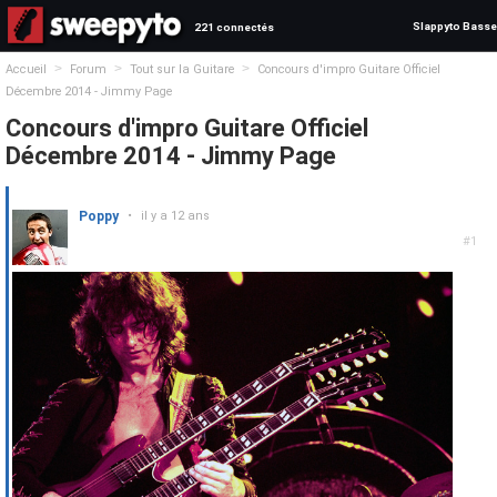
Slappyto Basse
221 connectés
>
>
>
Accueil
Forum
Tout sur la Guitare
Concours d'impro Guitare Officiel
Décembre 2014 - Jimmy Page
Concours d'impro Guitare Officiel
Décembre 2014 - Jimmy Page
Poppy
•
il y a 12 ans
#1