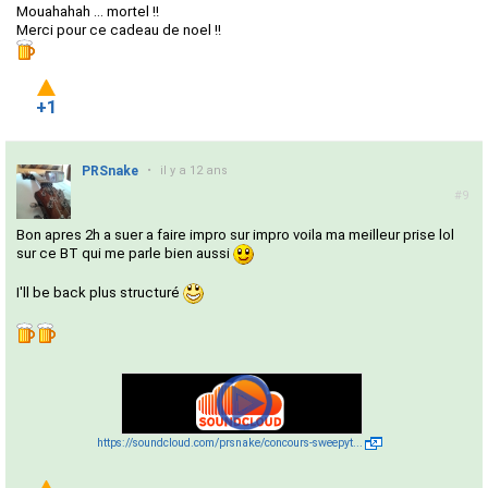
Mouahahah ... mortel !!
Merci pour ce cadeau de noel !!
+1
PRSnake
•
il y a 12 ans
#9
Bon apres 2h a suer a faire impro sur impro voila ma meilleur prise lol
sur ce BT qui me parle bien aussi
I'll be back plus structuré
https://soundcloud.com/prsnake/concours-sweepyt...