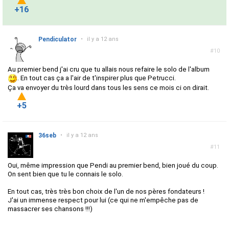
+16
Pendiculator
•
il y a 12 ans
#10
Au premier bend j'ai cru que tu allais nous refaire le solo de l'album
. En tout cas ça a l'air de t'inspirer plus que Petrucci.
Ça va envoyer du très lourd dans tous les sens ce mois ci on dirait.
+5
36seb
•
il y a 12 ans
#11
Oui, même impression que Pendi au premier bend, bien joué du coup.
On sent bien que tu le connais le solo.
En tout cas, très très bon choix de l'un de nos pères fondateurs !
J'ai un immense respect pour lui (ce qui ne m'empêche pas de
massacrer ses chansons !!!)