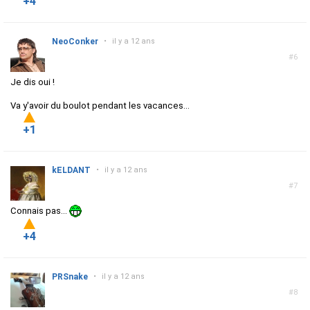
+4
NeoConker
•
il y a 12 ans
#6
Je dis oui !
Va y'avoir du boulot pendant les vacances...
+1
kELDANT
•
il y a 12 ans
#7
Connais pas...
+4
PRSnake
•
il y a 12 ans
#8