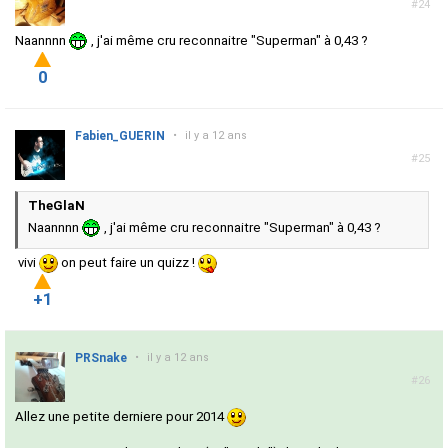
#24
Naannnn
, j'ai même cru reconnaitre "Superman" à 0,43 ?
0
Fabien_GUERIN
•
il y a 12 ans
#25
TheGlaN
Naannnn
, j'ai même cru reconnaitre "Superman" à 0,43 ?
vivi
on peut faire un quizz !
+1
PRSnake
•
il y a 12 ans
#26
Allez une petite derniere pour 2014