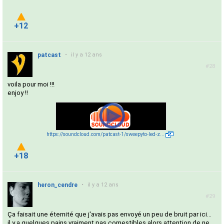
+12
patcast
•
il y a 12 ans
#28
voila pour moi !!!
enjoy !!
https://soundcloud.com/patcast-1/sweepyto-led-z...
+18
heron_cendre
•
il y a 12 ans
#29
Ça faisait une éternité que j'avais pas envoyé un peu de bruit par ici...
il y a quelques pains vraiment pas comestibles alors attention de ne