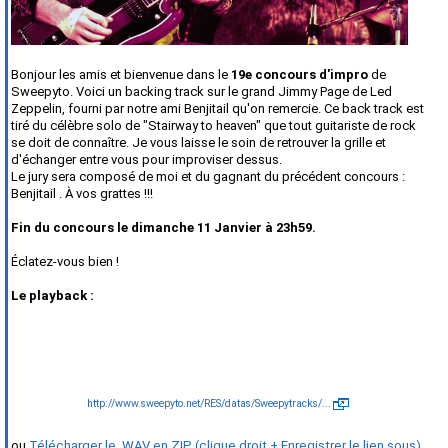
Bonjour les amis et bienvenue dans le
19
e concours d'impro
de
Sweepyto. Voici un backing track sur le grand Jimmy Page de Led
Zeppelin, fourni par notre ami Benjitail qu'on remercie.
Ce back track est
tiré du célèbre solo de "Stairway to heaven" que tout guitariste de rock
se doit de connaître. Je vous laisse le soin de retrouver la grille et
d'échanger entre vous pour improviser dessus.
Le jury sera composé de moi et du gagnant du précédent concours :
Benjitail . À vos grattes !!!
Fin du concours le dimanche 11 Janvier à 23h59.
Éclatez-vous bien !
Le playback :
http://www.sweepyto.net/RES/datas/Sweepytracks/...
ou
Télécharger le .WAV en ZIP (clique droit + Enregistrer le lien sous)