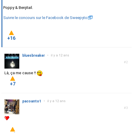
Poppy & Benjitail.
Suivre le concours sur le Facebook de Sweepyto
+16
bluesbreaker
•
il y a 12 ans
#2
Là, ça me cause !!
+7
pacoanto1
•
il y a 12 ans
#3