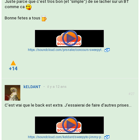
Juste parce que c'est tros bon (et "simple") de se lacher sur un BT
comme ca
Bonne fetes a tous
https://soundcloud.com/prsnake/concours-sweepyt...
+14
kELDANT
•
il y a 12 ans
#27
C'est vrai que le back est extra. J'essaierai de faire d'autres prises...
https://soundcloud.com/keldant/sweepyto-jimmy-p...