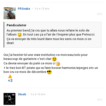
PRSnake
•
il y a 12 ans
#14
Pendiculator
Au premier bend j'ai cru que tu allais nous refaire le solo de
l'album
. En tout cas ça a l'air de t'inspirer plus que Petrucci.
Ça va envoyer du très lourd dans tous les sens ce mois ci on
dirait.
Oui j'ai hesiter lol une vraie institution ce morceau/solo pour
beaucoup de guitariste c'est clair
Ca devrai envoyer du paté ce mois ci
+ le tres bon BT pirate qui va faire bosser harmonie/arpeges etc un
bon cru ce mois de décembre
+3
36seb
•
il y a 12 ans
#15