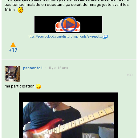
pas tomber malade en écoutant, ça serait dommage juste avant les
fêtes !
https://soundcloud.com/disturbingchords/sweepyt...
+17
pacoanto1
•
il y a 12 ans
#30
ma participation