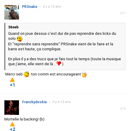
PRSnake
•
il y a 12 ans
#17
36seb
Quand on joue dessus c'est dur de pas reprendre des licks du
solo
.
Et "reprendre sans reprendre" PRSnake vient de le faire et la
barre est haute, ça complique.
En plus il y a des trucs que je fais tout le temps (toute la musique
que j'aime, elle vient de là...
)
Merci seb
ton comm est encourageant
+1
franckydookie
•
il y a 12 ans
#18
Mortelle la backing! (b)
+2