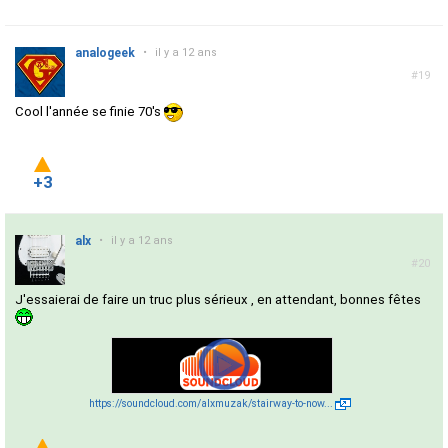
analogeek
•
il y a 12 ans
#19
Cool l'année se finie 70's
+3
alx
•
il y a 12 ans
#20
J'essaierai de faire un truc plus sérieux , en attendant, bonnes fêtes
https://soundcloud.com/alxmuzak/stairway-to-now...