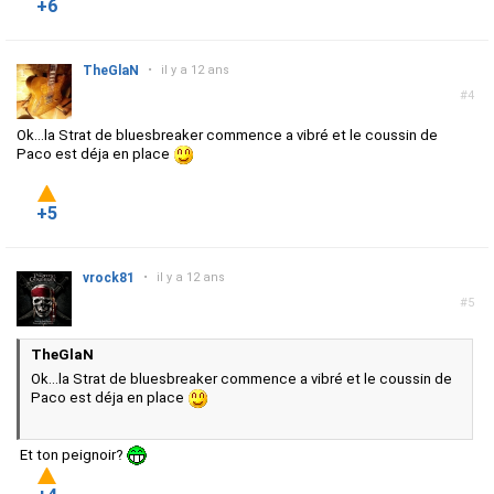
+6
TheGlaN
•
il y a 12 ans
#4
Ok...la Strat de bluesbreaker commence a vibré et le coussin de
Paco est déja en place
+5
vrock81
•
il y a 12 ans
#5
TheGlaN
Ok...la Strat de bluesbreaker commence a vibré et le coussin de
Paco est déja en place
Et ton peignoir?