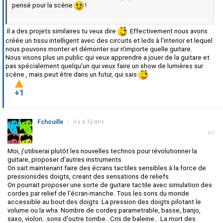
pensé pour la scène
!
Il a des projets similaires tu veux dire
Effectivement nous avons
créée un tissu intelligent avec des circuits et leds à l'interior et lequel
nous pouvons monter et démonter sur n'importe quelle guitare.
Nous visons plus un public qui veux apprendre a jouer de la guitare et
pas spécialement quelqu'un qui veux faire un show de lumières sur
scène , mais peut être dans un futur, qui sais
+1
Fchouille
•
il y a 12 ans
#9
Moi, j'utiliserai plutôt les nouvelles technos pour révolutionner la
guitare, proposer d'autres instruments.
On sait maintenant faire des écrans tactiles sensibles à la force de
pressionsdes doigts, creant des sensations de reliefs.
On pourrait proposer une sorte de guitare tactile avec simulation des
cordes par relief de l'écran-manche. Tous les sons du monde
accessible au bout des doigts. La pression des doigts pilotant le
volume ou la wha. Nombre de cordes parametrable, basse, banjo,
saxo, violon...sons d'outre tombe.. Cris de baleine... La mort des