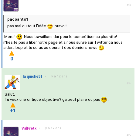
#3
pacoanto1
pas mal du tout l'idée
bravo!!!
Merci!
Nous travaillons dur pour le concrétiser au plus vite!
n'hésite pas a liker notre page et a nous suivre sur Twitter ca nous
aidera bcp et tu seras au courant des derniers news
0
la quiche51
•
il y a 12 ans
#4
Salut,
Tu veux une critique objective? ça peut plaire ou pas
.
+1
ValFretx
•
il y a 12 ans
#5