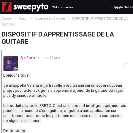
Slappyto Basse
284 connectés
>
>
>
Accueil
Forum
Accessoires & Autres
DISPOSITIF D'APPRENTISSAGE DE LA
GUITARE
DISPOSITIF D'APPRENTISSAGE DE LA
GUITARE
ValFretx
•
il y a 12 ans
#1
Bonjour a tous!
Je m'appelle Valeria et je travaille avec un ami sur un super nouveau
projet pour aider aux gens à apprendre à jouer de la guitare de façon
plus dynamique et facile.
Le produit s'appelle FRETX. C'est un dispositif intelligent qui, une fois
posé sur le manche d’une guitare, et grâce à une application sur
smartphone transforme les partitions musicales en une succession
de signaux lumineux.
Petite vidéo: