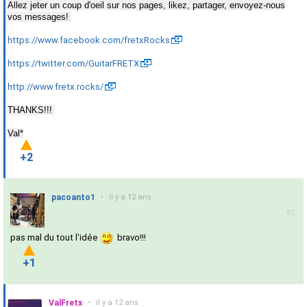
Allez jeter un coup d'oeil sur nos pages, likez, partager, envoyez-nous
vos messages!
https://www.facebook.com/fretxRocks
https://twitter.com/GuitarFRETX
http://www.fretx.rocks/
THANKS!!!
Val*
+2
pacoanto1
•
il y a 12 ans
#2
pas mal du tout l'idée
bravo!!!
+1
ValFretx
•
il y a 12 ans