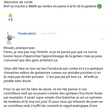
fabricants de corde...
Bref un machin a 3000€ qui tombe en panne a la fin de la garantie
+2
Pendiculator
•
il y a 12 ans
#10
Mouais, pourquoi pas...
Perso, je vois pas trop l'intérêt, et je ne pense pas que ce soit la
bonne façon d'approcher l'apprentissage de la guitare, mais je peux
concevoir que des gens achètent ça.
Chuis allé faire un tour sur leur Facebook par contre et il y a quelques
chouettes vidéos de guitaristes connus sur youtube postées ici et
là, mais pas de lien youtube... C'est pas joli joli tout ca... M'enfin je
pinaille sans doute...
Pour ce qui est de faire du visuel, ca me fait penser a ces
contrôleurs midi qui se jouent comme des guitares (You Rock Guitar
par exemple). Il serait super simple d'en brancher un sur un systeme
de lumières et le tour est joué. Et pour ceux qui refusent de jouer sur
un contrôleur midi, il suffit de convertir le signal analogique d'une