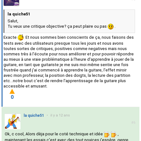
la quiche51
Salut,
Tu veux une critique objective? ça peut plaire ou pas
.
Exacte
Et nous sommes bien conscients de ça, nous faisons des
tests avec des utilisateurs presque tous les jours et nous avons
toutes sortes de critiques, positives comme negatives mais nous
sommes très à l'écoute pour nous améliorer et pour pouvoir répondre
au mieux à une vraie problématique à l'heure d'apprendre à jouer de la
guitare, en tant que guitariste je me suis moi même sentie une fois
frustrée quand j'ai commencé à apprendre la guitare, l'effet miroir
avec mon professeur, la position des doigts, la lecture des partition
etc...notre bout c'est de rendre l'apprentissage de la guitare plus
accessible et amusant.
0
la quiche51
•
il y a 12 ans
#6
Ok, c cool, Alors dèja pour le coté technique et idée
,
maintenant les essais c'est avec des tout novices j'espère, genre