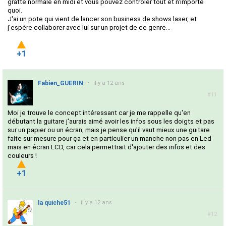
gratte normale en midi et vous pouvez contrôler tout et n'importe
quoi.
J'ai un pote qui vient de lancer son business de shows laser, et
j'espère collaborer avec lui sur un projet de ce genre...
+1
Fabien_GUERIN
•
il y a 12 ans
#11
Moi je trouve le concept intéressant car je me rappelle qu'en
débutant la guitare j'aurais aimé avoir les infos sous les doigts et pas
sur un papier ou un écran, mais je pense qu'il vaut mieux une guitare
faite sur mesure pour ça et en particulier un manche non pas en Led
mais en écran LCD, car cela permettrait d'ajouter des infos et des
couleurs !
+1
la quiche51
•
il y a 12 ans
#12