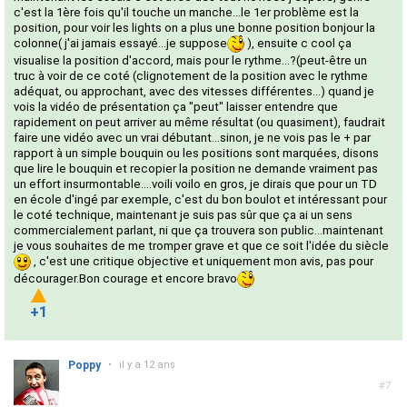
c'est la 1ère fois qu'il touche un manche...le 1er problème est la
position, pour voir les lights on a plus une bonne position bonjour la
colonne( j'ai jamais essayé...je suppose
), ensuite c cool ça
visualise la position d'accord, mais pour le rythme...?(peut-être un
truc à voir de ce coté (clignotement de la position avec le rythme
adéquat, ou approchant, avec des vitesses différentes...) quand je
vois la vidéo de présentation ça "peut" laisser entendre que
rapidement on peut arriver au même résultat (ou quasiment), faudrait
faire une vidéo avec un vrai débutant...sinon, je ne vois pas le + par
rapport à un simple bouquin ou les positions sont marquées, disons
que lire le bouquin et recopier la position ne demande vraiment pas
un effort insurmontable....voili voilo en gros, je dirais que pour un TD
en école d'ingé par exemple, c'est du bon boulot et intéressant pour
le coté technique, maintenant je suis pas sûr que ça ai un sens
commercialement parlant, ni que ça trouvera son public...maintenant
je vous souhaites de me tromper grave et que ce soit l'idée du siècle
, c'est une critique objective et uniquement mon avis, pas pour
décourager.Bon courage et encore bravo
+1
Poppy
•
il y a 12 ans
#7