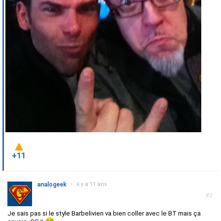
+11
analogeek
•
il y a 11 ans
#2
Je sais pas si le style Barbelivien va bien coller avec le BT mais ça