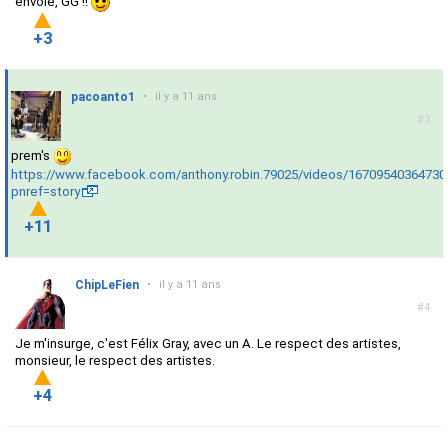
envoie, GG !!
+3
pacoanto1
•
il y a 11 ans
#3
prem's
https://www.facebook.com/anthony.robin.79025/videos/16709540364730
pnref=story
+11
ChipLeFien
•
il y a 11 ans
#4
Je m'insurge, c'est Félix Gray, avec un A. Le respect des artistes,
monsieur, le respect des artistes.
+4