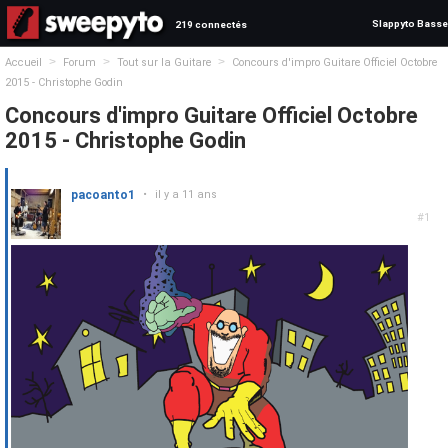
Slappyto Basse
219 connectés
>
>
>
Accueil
Forum
Tout sur la Guitare
Concours d'impro Guitare Officiel Octobre
2015 - Christophe Godin
Concours d'impro Guitare Officiel Octobre
2015 - Christophe Godin
pacoanto1
•
il y a 11 ans
#1