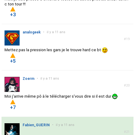
c ton tour !!!
+3
analogeek
•
il y a 11 ans
#19
Mettez pas la pression les gars je le trouve hard ce bt
+5
Zoerm
•
il y a 11 ans
#20
Moi j'arrive même pô à le télécharger s'vous dire si il est dur
+7
Fabien_GUERIN
•
il y a 11 ans
#21