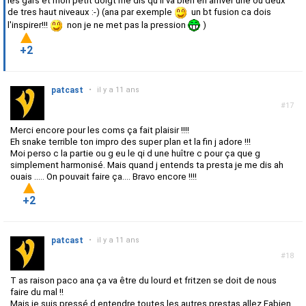
les gars et mon petit doigt me dis qu'il va bien en arriver une ou deux
de tres haut niveaux :-) (ana par exemple
un bt fusion ca dois
l'inspirer!!!
non je ne met pas la pression
)
+2
patcast
•
il y a 11 ans
#17
Merci encore pour les coms ça fait plaisir !!!!
Eh snake terrible ton impro des super plan et la fin j adore !!!
Moi perso c la partie ou g eu le qi d une huître c pour ça que g
simplement harmonisé. Mais quand j entends ta presta je me dis ah
ouais ..... On pouvait faire ça.... Bravo encore !!!!
+2
patcast
•
il y a 11 ans
#18
T as raison paco ana ça va être du lourd et fritzen se doit de nous
faire du mal !!
Mais je suis pressé d entendre toutes les autres prestas allez Fabien