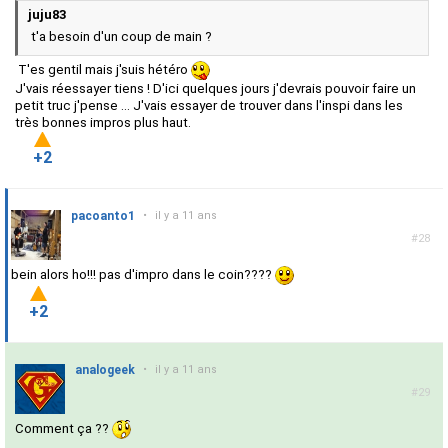
juju83
t'a besoin d'un coup de main ?
T'es gentil mais j'suis hétéro
J'vais réessayer tiens ! D'ici quelques jours j'devrais pouvoir faire un
petit truc j'pense ... J'vais essayer de trouver dans l'inspi dans les
très bonnes impros plus haut.
+2
pacoanto1
•
il y a 11 ans
#28
bein alors ho!!! pas d'impro dans le coin????
+2
analogeek
•
il y a 11 ans
#29
Comment ça ??