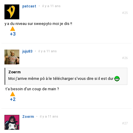
patcast
•
il y a 11 ans
#25
y a du niveau sur sweepyto moi je dis !!
+3
juju83
•
il y a 11 ans
#26
Zoerm
Moi j'arrive même pô à le télécharger s'vous dire si il est dur
t'a besoin d'un coup de main ?
+2
Zoerm
•
il y a 11 ans
#27