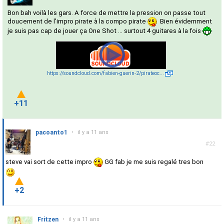
Bon bah voilà les gars. A force de mettre la pression on passe tout
doucement de l'impro pirate à la compo pirate
Bien évidemment
je suis pas cap de jouer ça One Shot ... surtout 4 guitares à la fois
https://soundcloud.com/fabien-guerin-2/pirateoc...
+11
pacoanto1
•
il y a 11 ans
#22
steve vai sort de cette impro
GG fab je me suis regalé tres bon
+2
Fritzen
•
il y a 11 ans