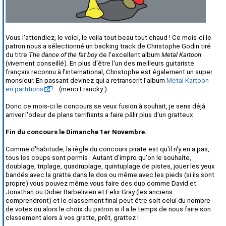
Vous l'attendiez, le voici, le voila tout beau tout chaud ! Ce mois-ci le
patron nous a sélectionné un backing track de Christophe Godin tiré
du titre
The dance of the fat boy
de l'excellent album
Metal Kartoon
(vivement conseillé). En plus d'être l'un des meilleurs guitariste
français reconnu à l'international, Christophe est également un super
monsieur. En passant devinez qui a retranscrit l'album
Metal Kartoon
en partitions
(merci Francky ) .
Donc ce mois-ci le concours se veux fusion à souhait, je sens déjà
arriver l'odeur de plans terrifiants a faire pâlir plus d'un gratteux.
Fin du concours le Dimanche 1er Novembre.
Comme d'habitude, la règle du concours pirate est qu'il n'y en a pas,
tous les coups sont permis : Autant d'impro qu'on le souhaite,
doublage, triplage, quadruplage, quintuplage de pistes, jouer les yeux
bandés avec la gratte dans le dos ou même avec les pieds (si ils sont
propre) vous pouvez même vous faire des duo comme David et
Jonathan ou Didier Barbelivien et Felix Gray (les anciens
comprendront) et le classement final peut être soit celui du nombre
de votes ou alors le choix du patron si il a le temps de nous faire son
classement alors à vos gratte, prêt, grattez !