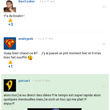
NeoConker
•
il y a 11 ans
#5
Y'a du boulot !
+3
analogeek
•
il y a 11 ans
#6
Ouep bien chaud ce BT .. J'y ai passé un ptit moment hier et il m'as
bien fait souffrir
+1
patcast
•
il y a 11 ans
#7
alors moi j'ai eu direct des idées !!! le tempo est super rapide alors
quelques merdouilles mais j'ai sorti un truc qui me plait !!!
enjoy !!!