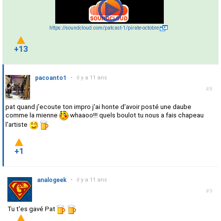
https://soundcloud.com/patcast-1/pirate-octobre
+13
pacoanto1
•
il y a 11 ans
#8
pat quand j'ecoute ton impro j'ai honte d'avoir posté une daube
comme la mienne
whaaoo!!! quels boulot tu nous a fais chapeau
l'artiste
+1
analogeek
•
il y a 11 ans
#9
Tu t'es gavé Pat