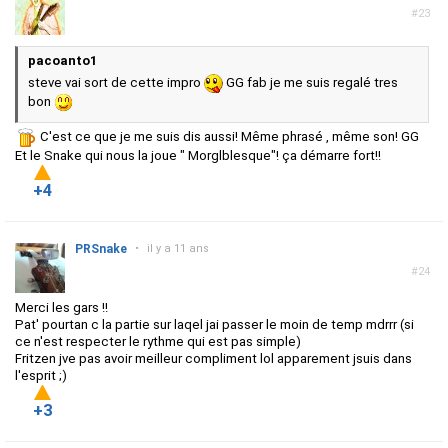
#23
pacoanto1
steve vai sort de cette impro
GG fab je me suis regalé tres
bon
C'est ce que je me suis dis aussi! Même phrasé , même son! GG
Et le Snake qui nous la joue " Morglblesque"! ça démarre fort!!
+4
PRSnake
•
il y a 11 ans
#24
Merci les gars !!
Pat' pourtan c la partie sur laqel jai passer le moin de temp mdrrr (si
ce n'est respecter le rythme qui est pas simple)
Fritzen jve pas avoir meilleur compliment lol apparement jsuis dans
l'esprit ;)
+3