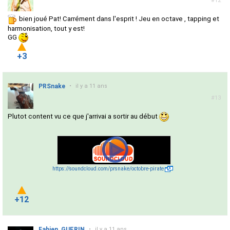
#12
bien joué Pat! Carrément dans l'esprit ! Jeu en octave , tapping et
harmonisation, tout y est!
GG
+3
PRSnake
•
il y a 11 ans
#13
Plutot content vu ce que j'arrivai a sortir au début
https://soundcloud.com/prsnake/octobre-pirate
+12
Fabien_GUERIN
•
il y a 11 ans