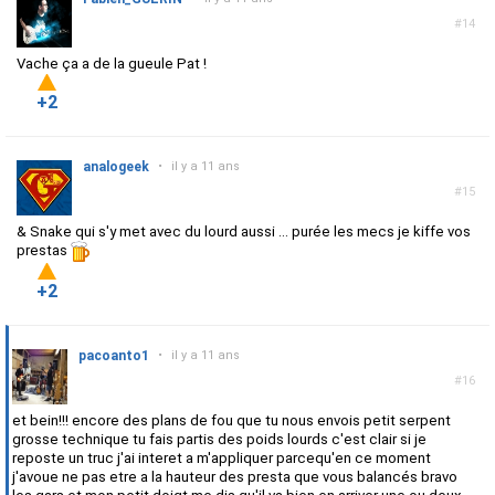
#14
Vache ça a de la gueule Pat !
+2
analogeek
•
il y a 11 ans
#15
& Snake qui s'y met avec du lourd aussi ... purée les mecs je kiffe vos
prestas
+2
pacoanto1
•
il y a 11 ans
#16
et bein!!! encore des plans de fou que tu nous envois petit serpent
grosse technique tu fais partis des poids lourds c'est clair si je
reposte un truc j'ai interet a m'appliquer parcequ'en ce moment
j'avoue ne pas etre a la hauteur des presta que vous balancés bravo