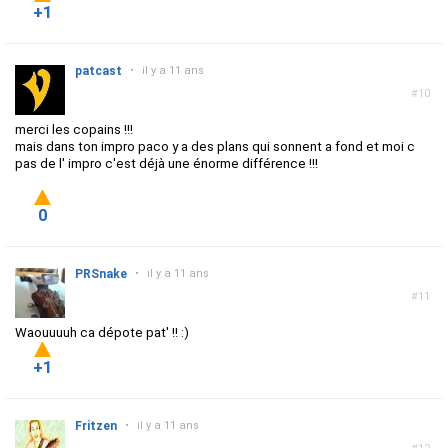
+1
patcast
•
il y a 11 ans
#10
merci les copains !!!
mais dans ton impro paco y a des plans qui sonnent a fond et moi c
pas de l' impro c'est déjà une énorme différence !!!
0
PRSnake
•
il y a 11 ans
#11
Waouuuuh ca dépote pat' !! :)
+1
Fritzen
•
il y a 11 ans