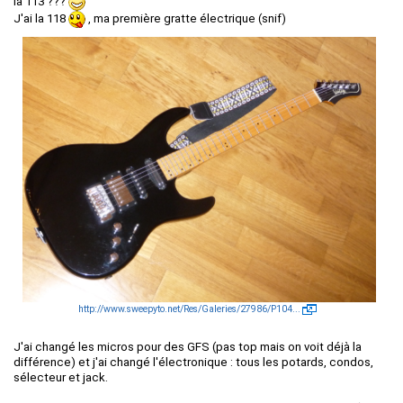
la 113 ???
J'ai la 118
, ma première gratte électrique (snif)
http://www.sweepyto.net/Res/Galeries/27986/P104...
J'ai changé les micros pour des GFS (pas top mais on voit déjà la
différence) et j'ai changé l'électronique : tous les potards, condos,
sélecteur et jack.