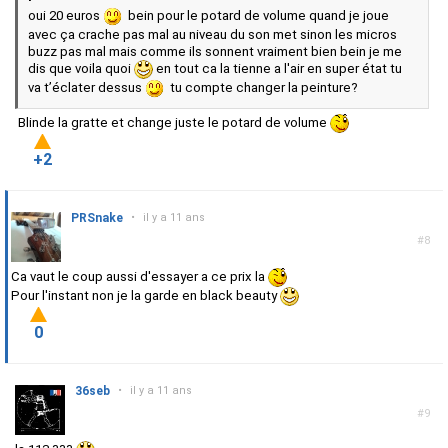
oui 20 euros
bein pour le potard de volume quand je joue
avec ça crache pas mal au niveau du son met sinon les micros
buzz pas mal mais comme ils sonnent vraiment bien bein je me
dis que voila quoi
en tout ca la tienne a l'air en super état tu
va t’éclater dessus
tu compte changer la peinture?
Blinde la gratte et change juste le potard de volume
+2
PRSnake
•
il y a 11 ans
#8
Ca vaut le coup aussi d'essayer a ce prix la
Pour l'instant non je la garde en black beauty
0
36seb
•
il y a 11 ans
#9