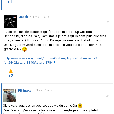
+1
36seb
•
il y a 11 ans
#2
Tu as pas mal de français qui font des micros : Sp Custom,
Benedetti, Nicolas Pain, Kami (mais je crois qu'ils sont plus que très
cher, à vérifier), Bourvon Audio Design (inconnus au bataillon) etc.
Jan Degtiarev vend aussi des micros. Tu vois qui c'est ? non ? La
gratte d'Alx
http://www.sweepyto.net/Forum-Guitare/Topic-Guitare.aspx?
id=2442&start=3840#!start=3784
+2
PRSnake
•
il y a 11 ans
#3
Ok je vais regarder un peu tout ca y'a du bon déja
Pour l'instant j'essaye de lui faire un bon réglage et c'est plutot