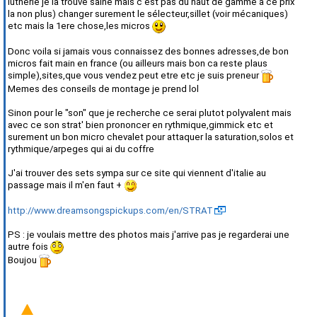
lutherie je la trouve saine mais c'est pas du haut de gamme a ce prix
la non plus) changer surement le sélecteur,sillet (voir mécaniques)
etc mais la 1ere chose,les micros
Donc voila si jamais vous connaissez des bonnes adresses,de bon
micros fait main en france (ou ailleurs mais bon ca reste plaus
simple),sites,que vous vendez peut etre etc je suis preneur
Memes des conseils de montage je prend lol
Sinon pour le "son" que je recherche ce serai plutot polyvalent mais
avec ce son strat' bien prononcer en rythmique,gimmick etc et
surement un bon micro chevalet pour attaquer la saturation,solos et
rythmique/arpeges qui ai du coffre
J'ai trouver des sets sympa sur ce site qui viennent d'italie au
passage mais il m'en faut +
http://www.dreamsongspickups.com/en/STRAT
PS : je voulais mettre des photos mais j'arrive pas je regarderai une
autre fois
Boujou