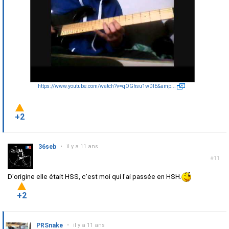
https://www.youtube.com/watch?v=qOGhsu1wDIE&amp...
+2
36seb
•
il y a 11 ans
#11
D'origine elle était HSS, c'est moi qui l'ai passée en HSH.
+2
PRSnake
•
il y a 11 ans