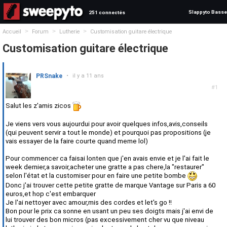
Slappyto Basse
251 connectés
>
>
>
Accueil
Forum
Lutherie
Customisation guitare électrique
Customisation guitare électrique
PRSnake
•
il y a 11 ans
#1
Salut les z'amis zicos
Je viens vers vous aujourdui pour avoir quelques infos,avis,conseils
(qui peuvent servir a tout le monde) et pourquoi pas propositions (je
vais essayer de la faire courte quand meme lol)
Pour commencer ca faisai lonten que j'en avais envie et je l'ai fait le
week dernier,a savoir,acheter une gratte a pas chere,la "restaurer"
selon l'état et la customiser pour en faire une petite bombe
Donc j'ai trouver cette petite gratte de marque Vantage sur Paris a 60
euros,et hop c'est embarquer
Je l'ai nettoyer avec amour,mis des cordes et let's go !!
Bon pour le prix ca sonne en usant un peu ses doigts mais j'ai envi de
lui trouver des bon micros (pas excessivement cher vu que niveau