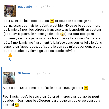
pacoanto1
•
il y a 11 ans
#4
pour 60 euros bien cool tout ça
et pour ton adresse je ne
connaissais pas mais je retient, c'est bien 40 euros le set de micro
ou le micro? pour les adresse française tu as benedetti, sp custom
(edit: j'avais pas vu le message de seb
) qui sont top apres
comme ça en tète je ne sais pas trop tu vas y faire quoi d’autre a la
bête? moi la mienne finalement je la laisse dans son jus lol elle tiens
super bien l'accordage, et j'adore le son des micros par contre des
que je touche le volume guitare ça crache sévère
0
PRSnake
•
il y a 11 ans
#5
Alors c'est 40eur le micro et t'as le set a 110eur je crois
Pour l'instant qu'elle sois bien régler et micros changer après peut
etre les mécaniques,le sélecteur qui craque un peu et ce sera déja
pas mal