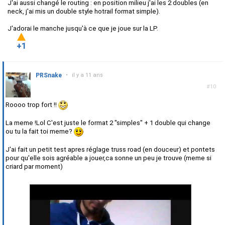
J'ai aussi changé le routing : en position milieu j'ai les 2 doubles (en
neck, j'ai mis un double style hotrail format simple).
J'adorai le manche jusqu'à ce que je joue sur la LP.
+1
PRSnake
•
il y a 11 ans
#10
Roooo trop fort !!
La meme !Lol C'est juste le format 2 "simples" + 1 double qui change
ou tu la fait toi meme?
J'ai fait un petit test apres réglage truss road (en douceur) et pontets
pour qu'elle sois agréable a jouer,ca sonne un peu je trouve (meme si
criard par moment)