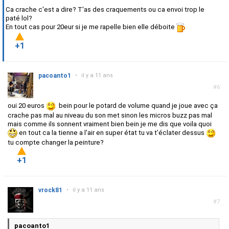
Ca crache c'est a dire? T'as des craquements ou ca envoi trop le
paté lol?
En tout cas pour 20eur si je me rapelle bien elle déboite
+1
pacoanto1
•
il y a 11 ans
#6
oui 20 euros
bein pour le potard de volume quand je joue avec ça
crache pas mal au niveau du son met sinon les micros buzz pas mal
mais comme ils sonnent vraiment bien bein je me dis que voila quoi
en tout ca la tienne a l'air en super état tu va t’éclater dessus
tu compte changer la peinture?
+1
vrock81
•
il y a 11 ans
#7
pacoanto1