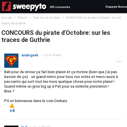
Slappyto Basse
299 connectés
>
>
>
Accueil
Forum
Tout sur la Guitare
CONCOURS du pirate d'Octobre: sur les
traces de Guthrie
CONCOURS du pirate d'Octobre: sur les
traces de Guthrie
analogeek
•
il y a 10 ans
#61
Bah pour du retour ça fait bien plaisir et ça motive (bien que j'ai pas
besoin de ça)... un grand merci pour tous vos votes et merci aussi à
pacoanto qui sort tout les mois quelque chose pour notre plaisir !
Quand même un gros big up à Pat pour sa violente prestation !
Bise ?
PS:et bienvenue dans le coin Derkaiz
+4