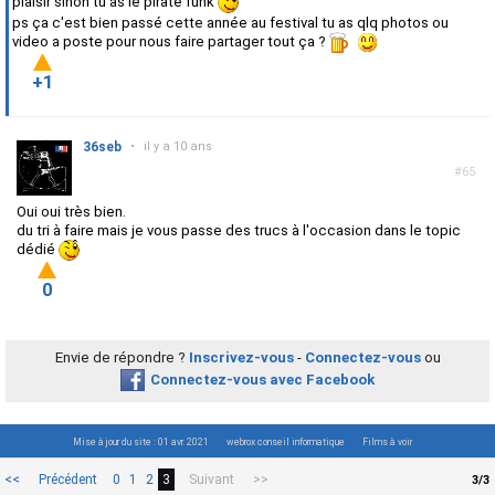
plaisir sinon tu as le pirate funk
ps ça c'est bien passé cette année au festival tu as qlq photos ou
video a poste pour nous faire partager tout ça ?
+1
36seb
•
il y a 10 ans
#65
Oui oui très bien.
du tri à faire mais je vous passe des trucs à l'occasion dans le topic
dédié
0
Envie de répondre ?
Inscrivez-vous
-
Connectez-vous
ou
Connectez-vous avec Facebook
Mise à jour du site : 01 avr. 2021
webrox conseil informatique
Films à voir
<<
Précédent
0
1
2
3
Suivant
>>
3/3