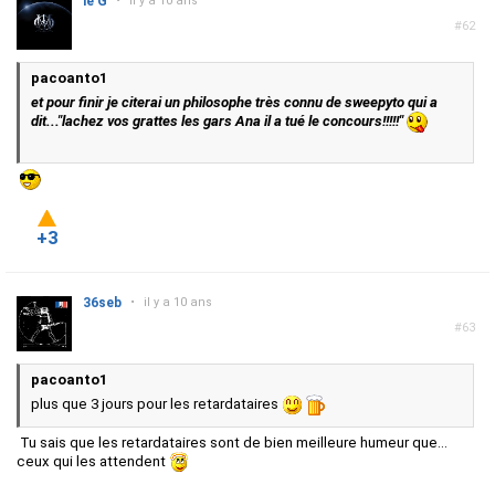
le G
•
il y a 10 ans
#62
pacoanto1
et pour finir je citerai un philosophe très connu de sweepyto qui a
dit..."lachez vos grattes les gars Ana il a tué le concours!!!!!"
+3
36seb
•
il y a 10 ans
#63
pacoanto1
plus que 3 jours pour les retardataires
Tu sais que les retardataires sont de bien meilleure humeur que...
ceux qui les attendent