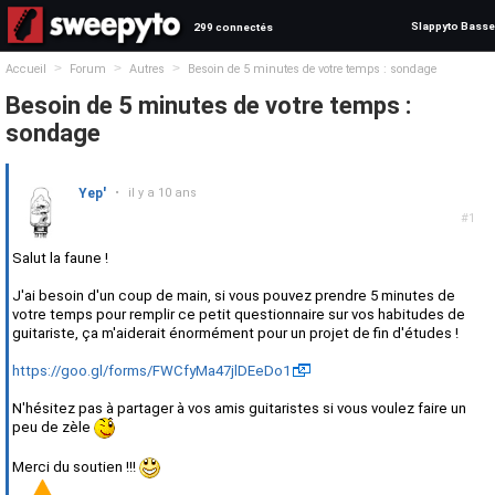
Slappyto Basse
299 connectés
>
>
>
Accueil
Forum
Autres
Besoin de 5 minutes de votre temps : sondage
Besoin de 5 minutes de votre temps :
sondage
Yep'
•
il y a 10 ans
#1
Salut la faune !
J'ai besoin d'un coup de main, si vous pouvez prendre 5 minutes de
votre temps pour remplir ce petit questionnaire sur vos habitudes de
guitariste, ça m'aiderait énormément pour un projet de fin d'études !
https://goo.gl/forms/FWCfyMa47jlDEeDo1
N'hésitez pas à partager à vos amis guitaristes si vous voulez faire un
peu de zèle
Merci du soutien !!!