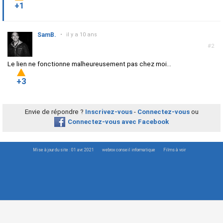
+1
SamB.
•
il y a 10 ans
#2
Le lien ne fonctionne malheureusement pas chez moi...
+3
Envie de répondre ?
Inscrivez-vous
-
Connectez-vous
ou
Connectez-vous avec Facebook
Mise à jour du site : 01 avr. 2021
webrox conseil informatique
Films à voir