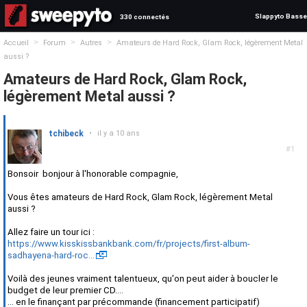
Slappyto Basse
330 connectés
>
>
>
Accueil
Forum
Autres
Amateurs de Hard Rock, Glam Rock, légèrement Metal
aussi ?
Amateurs de Hard Rock, Glam Rock,
légèrement Metal aussi ?
tchibeck
•
il y a 10 ans
#1
Bonsoir bonjour à l'honorable compagnie,
Vous êtes amateurs de Hard Rock, Glam Rock, légèrement Metal
aussi ?
Allez faire un tour ici :
https://www.kisskissbankbank.com/fr/projects/first-album-
sadhayena-hard-roc…
Voilà des jeunes vraiment talentueux, qu'on peut aider à boucler le
budget de leur premier CD....
... en le finançant par précommande (financement participatif)