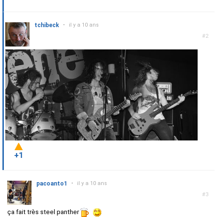
tchibeck
•
il y a 10 ans
#2
+1
pacoanto1
•
il y a 10 ans
#3
ça fait très steel panther