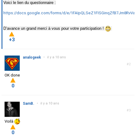
Voici le lien du questionnaire :
https://docs.google.com/forms/d/e/1FAIpQLSeZ1FISGinqZfB7Jm8RvVaie
D’avance un grand merci à vous pour votre participation !
+3
analogeek
•
il y a 10 ans
#2
OK done
0
SamB.
•
il y a 10 ans
#3
Voilà
0