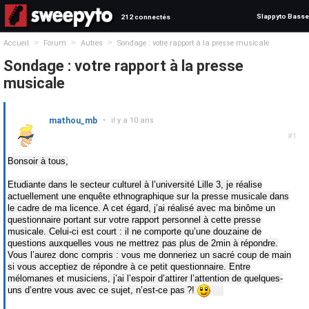
Slappyto Basse
212 connectés
>
>
>
Accueil
Forum
Autres
Sondage : votre rapport à la presse musicale
Sondage : votre rapport à la presse
musicale
mathou_mb
•
il y a 10 ans
#1
Bonsoir à tous,
Etudiante dans le secteur culturel à l’université Lille 3, je réalise
actuellement une enquête ethnographique sur la presse musicale dans
le cadre de ma licence. A cet égard, j’ai réalisé avec ma binôme un
questionnaire portant sur votre rapport personnel à cette presse
musicale. Celui-ci est court : il ne comporte qu’une douzaine de
questions auxquelles vous ne mettrez pas plus de 2min à répondre.
Vous l’aurez donc compris : vous me donneriez un sacré coup de main
si vous acceptiez de répondre à ce petit questionnaire. Entre
mélomanes et musiciens, j’ai l’espoir d’attirer l’attention de quelques-
uns d’entre vous avec ce sujet, n’est-ce pas ?!