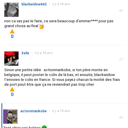
blackwidow642
•
il y a 18 ans
#6
non ca vas pas le faire, ce sera beaucoup d'emmer**** pour pas
grand chose au final
0
Xelix
•
il y a 18 ans
#7
Sinon une petite idée : actionmankobe, si ton père monte en
belgique, il peut poster le colis de là bas, et ensuite, blackwidow
t'envoies le colis en france. Si vous payez chacun la moitié des frais
de port peut être que ça ne reviendrait pas trop cher
0
actionmankobe
•
il y a 18 ans
#8
'font chier ces belges