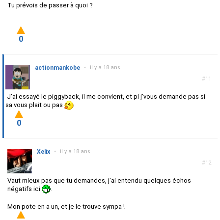
Tu prévois de passer à quoi ?
0
actionmankobe
•
il y a 18 ans
#11
J'ai essayé le piggyback, il me convient, et pi j'vous demande pas si
sa vous plait ou pas
0
Xelix
•
il y a 18 ans
#12
Vaut mieux pas que tu demandes, j'ai entendu quelques échos
négatifs ici
.
Mon pote en a un, et je le trouve sympa !