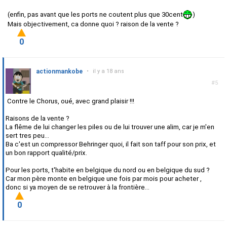
(enfin, pas avant que les ports ne coutent plus que 30cent
)
Mais objectivement, ca donne quoi ? raison de la vente ?
0
actionmankobe
•
il y a 18 ans
#5
Contre le Chorus, oué, avec grand plaisir !!!
Raisons de la vente ?
La flême de lui changer les piles ou de lui trouver une alim, car je m'en
sert tres peu...
Ba c'est un compressor Behringer quoi, il fait son taff pour son prix, et
un bon rapport qualité/prix.
Pour les ports, t'habite en belgique du nord ou en belgique du sud ?
Car mon père monte en belgique une fois par mois pour acheter
,
donc si ya moyen de se retrouver à la frontière...
0