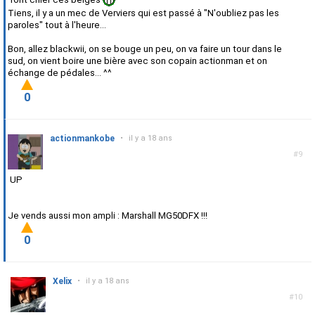
Tiens, il y a un mec de Verviers qui est passé à "N'oubliez pas les
paroles" tout à l'heure...
Bon, allez blackwii, on se bouge un peu, on va faire un tour dans le
sud, on vient boire une bière avec son copain actionman et on
échange de pédales... ^^
0
actionmankobe
•
il y a 18 ans
#9
UP
Je vends aussi mon ampli : Marshall MG50DFX !!!
0
Xelix
•
il y a 18 ans
#10