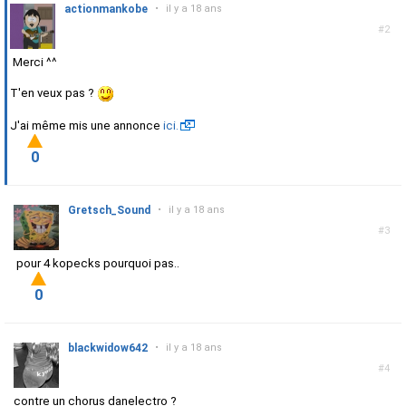
actionmankobe
•
il y a 18 ans
#2
Merci ^^
T'en veux pas ?
J'ai même mis une annonce
ici.
0
Gretsch_Sound
•
il y a 18 ans
#3
pour 4 kopecks pourquoi pas..
0
blackwidow642
•
il y a 18 ans
#4
contre un chorus danelectro ?