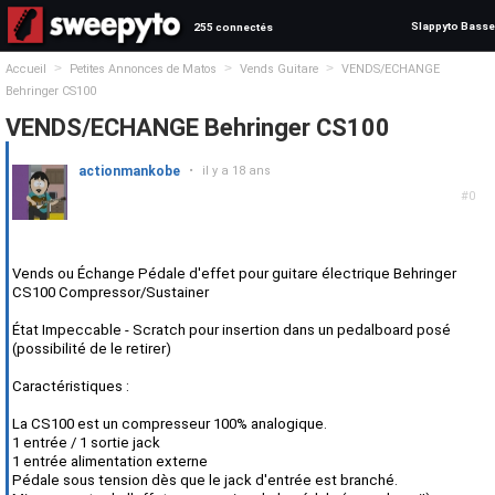
Slappyto Basse
255 connectés
>
>
>
Accueil
Petites Annonces de Matos
Vends Guitare
VENDS/ECHANGE
Behringer CS100
VENDS/ECHANGE Behringer CS100
actionmankobe
•
il y a 18 ans
#0
Vends ou Échange Pédale d'effet pour guitare électrique Behringer
CS100 Compressor/Sustainer
État Impeccable - Scratch pour insertion dans un pedalboard posé
(possibilité de le retirer)
Caractéristiques :
La CS100 est un compresseur 100% analogique.
1 entrée / 1 sortie jack
1 entrée alimentation externe
Pédale sous tension dès que le jack d'entrée est branché.