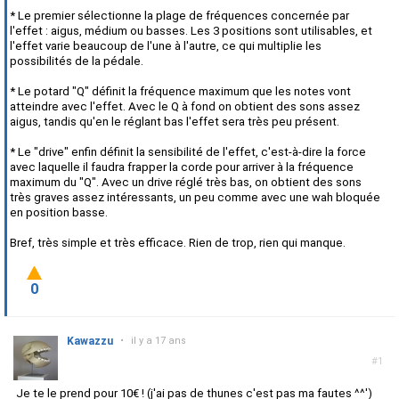
* Le premier sélectionne la plage de fréquences concernée par
l'effet : aigus, médium ou basses. Les 3 positions sont utilisables, et
l'effet varie beaucoup de l'une à l'autre, ce qui multiplie les
possibilités de la pédale.
* Le potard "Q" définit la fréquence maximum que les notes vont
atteindre avec l'effet. Avec le Q à fond on obtient des sons assez
aigus, tandis qu'en le réglant bas l'effet sera très peu présent.
* Le "drive" enfin définit la sensibilité de l'effet, c'est-à-dire la force
avec laquelle il faudra frapper la corde pour arriver à la fréquence
maximum du "Q". Avec un drive réglé très bas, on obtient des sons
très graves assez intéressants, un peu comme avec une wah bloquée
en position basse.
Bref, très simple et très efficace. Rien de trop, rien qui manque.
0
Kawazzu
•
il y a 17 ans
#1
Je te le prend pour 10€ ! (j'ai pas de thunes c'est pas ma fautes ^^')