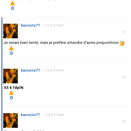
0
bassiste77
•
il y a 17 ans
#2
Je serais bien tenté, mais je préfère attendre d'autre propositions
0
bassiste77
•
il y a 17 ans
#3
55 € fdpIN
0
bassiste77
•
il y a 17 ans
#4