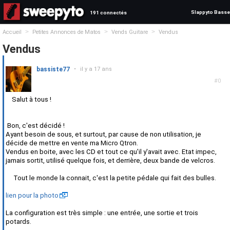
Slappyto Basse
191 connectés
>
>
>
Accueil
Petites Annonces de Matos
Vends Guitare
Vendus
Vendus
bassiste77
•
il y a 17 ans
#0
Salut à tous !
Bon, c'est décidé !
Ayant besoin de sous, et surtout, par cause de non utilisation, je
décide de mettre en vente ma Micro Qtron.
Vendus en boite, avec les CD et tout ce qu'il y'avait avec. Etat impec,
jamais sortit, utilisé quelque fois, et derrière, deux bande de velcros.
Tout le monde la connait, c'est la petite pédale qui fait des bulles.
lien pour la photo
La configuration est très simple : une entrée, une sortie et trois
potards.