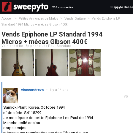
Slappyto Basse
206 connectés
>
>
>
Accueil
Petites Annonces de Matos
Vends Guitare
Vends Epiphone LP
Standard 1994 Micros + mécas Gibson 400€
Vends Epiphone LP Standard 1994
Micros + mécas Gibson 400€
Voir le test lié : Epiphone-Les Paul Standard
vinceandrevo
•
il y a 14 ans
#0
Samick Plant, Korea, Octobre 1994
n° de série: S4118299
Je me sépare de cette Epiphone Les Paul de 1994.
Manche collé acajou
corps acajou
mécaniques remplacées par des Gibson deluxe