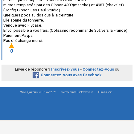
micros remplacés par des Gibson 490R(manche) et 498T (chevalet)
(Config Gibson Les Paul Studio)
Quelques pocs au dos dus à la ceinture
Elle sonne du tonnerre.
Vendue avec Flycase.
Envoi possible à vos frais. (Colissimo recommandé 35€ vers la France)
Paiement Paypal
Pas d' échange merci.
0
Envie de répondre ?
Inscrivez-vous
-
Connectez-vous
ou
Connectez-vous avec Facebook
Mise à jour du site : 01 avr. 2021
webrox conseil informatique
Films à voir