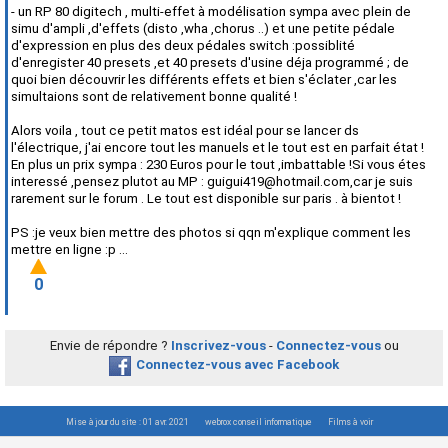
- un RP 80 digitech , multi-effet à modélisation sympa avec plein de
simu d'ampli ,d'effets (disto ,wha ,chorus ..) et une petite pédale
d'expression en plus des deux pédales switch :possiblité
d'enregister 40 presets ,et 40 presets d'usine déja programmé ; de
quoi bien découvrir les différents effets et bien s'éclater ,car les
simultaions sont de relativement bonne qualité !
Alors voila , tout ce petit matos est idéal pour se lancer ds
l'électrique, j'ai encore tout les manuels et le tout est en parfait état !
En plus un prix sympa : 230 Euros pour le tout ,imbattable !Si vous étes
interessé ,pensez plutot au MP : guigui419@hotmail.com,car je suis
rarement sur le forum . Le tout est disponible sur paris . à bientot !
PS :je veux bien mettre des photos si qqn m'explique comment les
mettre en ligne :p ...
0
Envie de répondre ?
Inscrivez-vous
-
Connectez-vous
ou
Connectez-vous avec Facebook
Mise à jour du site : 01 avr. 2021
webrox conseil informatique
Films à voir