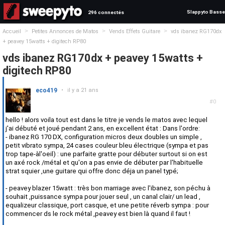
Slappyto Basse
296 connectés
>
>
>
Accueil
Petites Annonces de Matos
Vends Effets Guitare
vds ibanez RG170dx
+ peavey 15watts + digitech RP80
vds ibanez RG170dx + peavey 15watts +
digitech RP80
eco419
•
il y a 21 ans
#0
hello ! alors voila tout est dans le titre je vends le matos avec lequel
j'ai débuté et joué pendant 2 ans, en excellent état : Dans l'ordre:
- ibanez RG 170 DX, configuration micros deux doubles un simple ,
petit vibrato sympa, 24 cases couleur bleu électrique (sympa et pas
trop tape-àl'oeil) : une parfaite gratte pour débuter surtout si on est
un axé rock /métal et qu'on a pas envie de débuter par l'habituelle
strat squier ,une guitare qui offre donc déja un panel typé;
- peavey blazer 15watt : très bon marriage avec l'ibanez, son péchu à
souhait ,puissance sympa pour jouer seul , un canal clair/ un lead ,
equalizeur classique, port casque, et une petite réverb sympa : pour
commencer ds le rock métal ,peavey est bien là quand il faut !