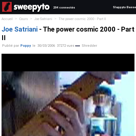
Slappyto Basse
204 connectés
>
>
>
Accueil
Cours
Joe Satriani
The power cosmic 2000 - Part II
Joe Satriani
- The power cosmic 2000 - Part
II
Publié par
Poppy
le
30/03/2006
37272 vues
Shredder