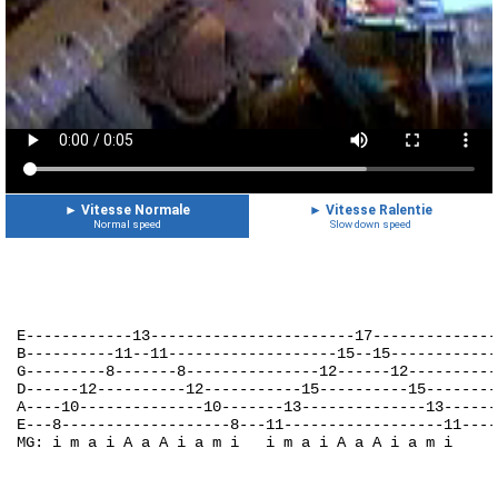
►
Vitesse Normale
►
Vitesse Ralentie
Normal speed
Slow down speed
E------------13-----------------------17--------------
B----------11--11-------------------15--15------------
G---------8-------8---------------12------12----------
D------12----------12-----------15----------15--------
A----10--------------10-------13--------------13------
E---8-------------------8---11------------------11----
MG: i m a i A a A i a m i   i m a i A a A i a m i
