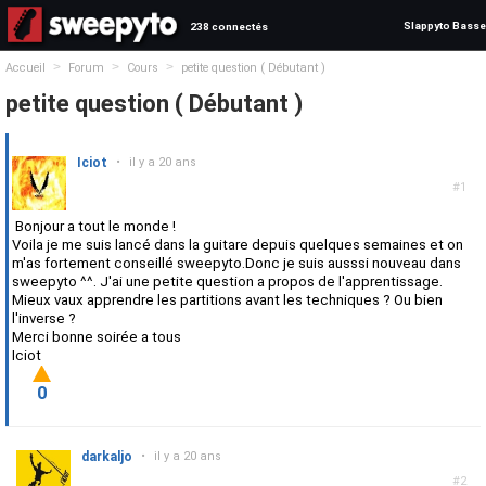
Slappyto Basse
238 connectés
>
>
>
Accueil
Forum
Cours
petite question ( Débutant )
petite question ( Débutant )
Iciot
•
il y a 20 ans
#1
Bonjour a tout le monde !
Voila je me suis lancé dans la guitare depuis quelques semaines et on
m'as fortement conseillé sweepyto.Donc je suis ausssi nouveau dans
sweepyto ^^. J'ai une petite question a propos de l'apprentissage.
Mieux vaux apprendre les partitions avant les techniques ? Ou bien
l'inverse ?
Merci bonne soirée a tous
Iciot
0
darkaljo
•
il y a 20 ans
#2