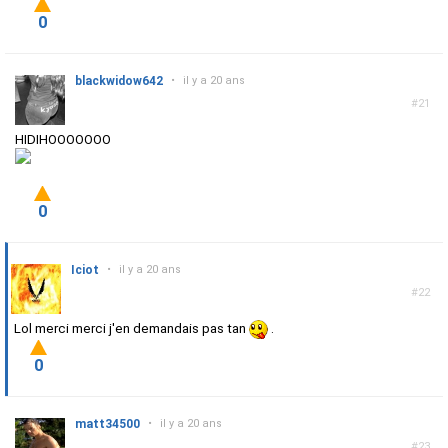
0
blackwidow642
•
il y a 20 ans
#21
HIDIHOOOOOOO
0
Iciot
•
il y a 20 ans
#22
Lol merci merci j'en demandais pas tan
.
0
matt34500
•
il y a 20 ans
#23