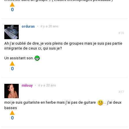
0
orduras
•
il y a 20 ans
#16
Ah j'ai oublié de dire, je vois pleins de groupes mais je suis pas partie
intégrante de ceux ci, qui suis je?
Un assistant son.
0
milouy
•
il y a 20 ans
#17
moi je suis guitariste en herbe mais j'ai pas de guitare
.... j'ai deux
basses
0