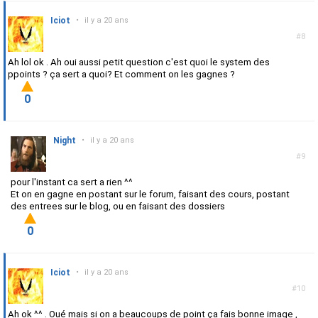
Iciot
•
il y a 20 ans
#8
Ah lol ok . Ah oui aussi petit question c'est quoi le system des
ppoints ? ça sert a quoi? Et comment on les gagnes ?
0
Night
•
il y a 20 ans
#9
pour l'instant ca sert a rien ^^
Et on en gagne en postant sur le forum, faisant des cours, postant
des entrees sur le blog, ou en faisant des dossiers
0
Iciot
•
il y a 20 ans
#10
Ah ok ^^ . Oué mais si on a beaucoups de point ça fais bonne image ,