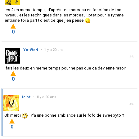
les 2 en meme temps , d'aprés tes morceau en fonction de ton
niveau , et les techniques dans les morceau ! ptet pour le rythme
entraine toi a part ! c'est ce que j'en pense
0
Yo-WaN
•
il y a 20 ans
#3
fais les deux en meme temps pour ne pas que ca devienne rasoir
0
Iciot
•
il y a 20 ans
#4
Ok merci
. Y'a une bonne ambiance sur le fofo de sweepyto ?
0