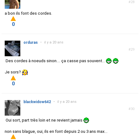
#28
a bon ils font des cordes.
0
orduras
•
il y a 20 ans
#29
Des cordes à noeuds sinon.... ça casse pas souvent...
Je sors?
0
blackwidow642
•
il y a 20 ans
#30
Oui sort, part très loin et ne revient jamais
non sans blague, oui, ils en font depuis 2 ou 3 ans max...