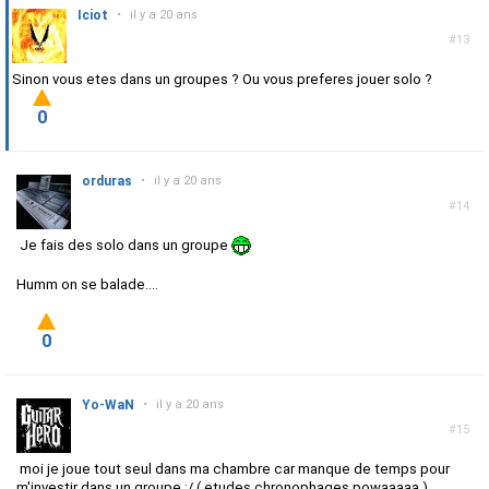
Iciot
•
il y a 20 ans
#13
Sinon vous etes dans un groupes ? Ou vous preferes jouer solo ?
0
orduras
•
il y a 20 ans
#14
Je fais des solo dans un groupe
Humm on se balade....
0
Yo-WaN
•
il y a 20 ans
#15
moi je joue tout seul dans ma chambre car manque de temps pour
m'investir dans un groupe :/ ( etudes chronophages powaaaaa )