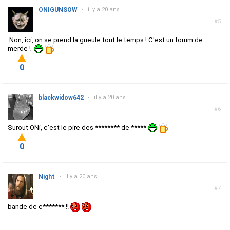
ONIGUNSOW
•
il y a 20 ans
#5
Non, ici, on se prend la gueule tout le temps ! C'est un forum de
merde !
0
blackwidow642
•
il y a 20 ans
#6
Surout ONi, c'est le pire des ******** de *****
0
Night
•
il y a 20 ans
#7
bande de c******* !!