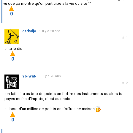
vu que ça montre qu'on participe a la vie du site ^^
0
darkaljo
•
il y a 20 ans
#11
si tu le dis
0
Yo-WaN
•
il y a 20 ans
#12
en fait si tu as bcp de points on t'offre des instruments ou alors tu
payes moins d'impots, c'est au choix
au bout d'un million de points on t'offre une maison
0