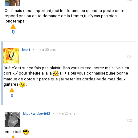
Ouai mais c'est important,moi les forums ou quand tu poste on te
repond pas ou on te demande de la fermer,tu n'y vas pas bien
longtemps.
0
Iciot
•
il y a 20 ans
#24
Oué c'est sur ça fais pas plaisir. Bon vous m'excuserez mais j'vais en
cors -_-' pour 1heure a la la
a++ a oui vous connaissez une bonne
marque de corde ? parce que j'ai peter les cordes MI de mes deux
guitares
.
0
blackwidow642
•
il y a 20 ans
#25
ernie ball