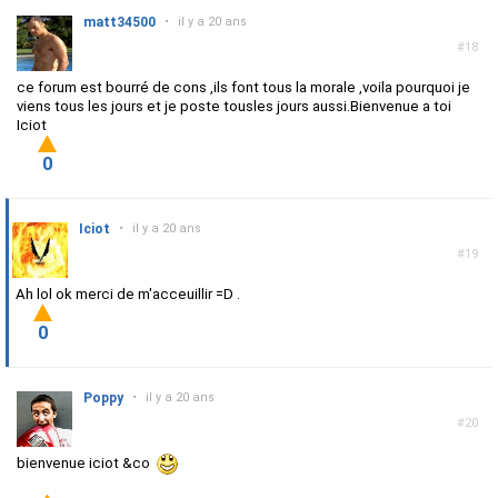
matt34500
•
il y a 20 ans
#18
ce forum est bourré de cons ,ils font tous la morale ,voila pourquoi je
viens tous les jours et je poste tousles jours aussi.Bienvenue a toi
Iciot
0
Iciot
•
il y a 20 ans
#19
Ah lol ok merci de m'acceuillir =D .
0
Poppy
•
il y a 20 ans
#20
bienvenue iciot &co