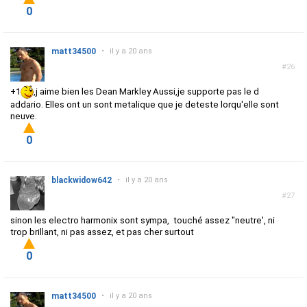
0
matt34500
•
il y a 20 ans
#26
+1
,j aime bien les Dean Markley Aussi,je supporte pas le d
addario. Elles ont un sont metalique que je deteste lorqu'elle sont
neuve.
0
blackwidow642
•
il y a 20 ans
#27
sinon les electro harmonix sont sympa, touché assez "neutre', ni
trop brillant, ni pas assez, et pas cher surtout
0
matt34500
•
il y a 20 ans