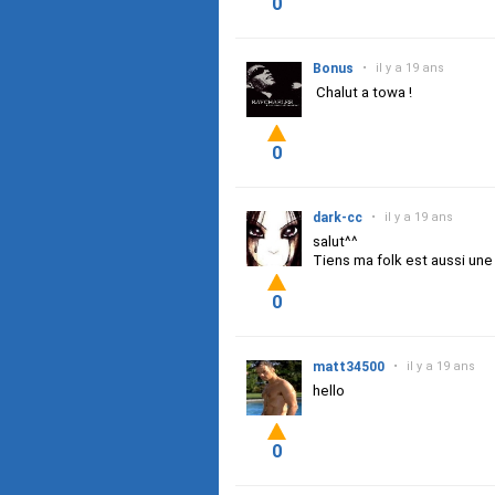
0
Bonus
•
il y a 19 ans
Chalut a towa !
0
dark-cc
•
il y a 19 ans
salut^^
Tiens ma folk est aussi un
0
matt34500
•
il y a 19 ans
hello
0