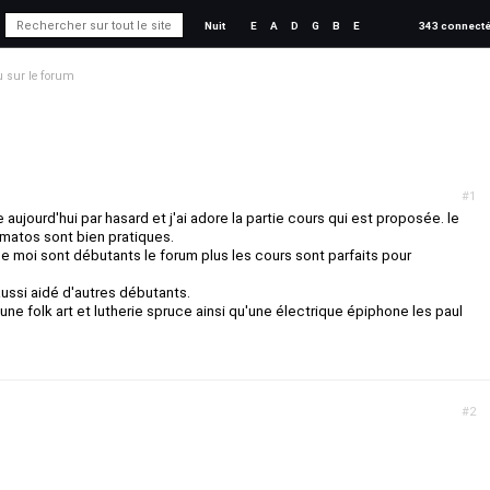
Nuit
E
A
D
G
B
E
343 connect
 sur le forum
#1
 aujourd'hui par hasard et j'ai adore la partie cours qui est proposée. le
e matos sont bien pratiques.
 moi sont débutants le forum plus les cours sont parfaits pour
ussi aidé d'autres débutants.
e folk art et lutherie spruce ainsi qu'une électrique épiphone les paul
#2