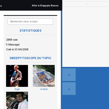
▼
Aller à Slappyto Basse
és
STATISTIQUES
2888 vues
9 Messages
Créé le 01/04/2008
SWEEPYTOSCOPE DU TOPIC
Night
Yo-WaN