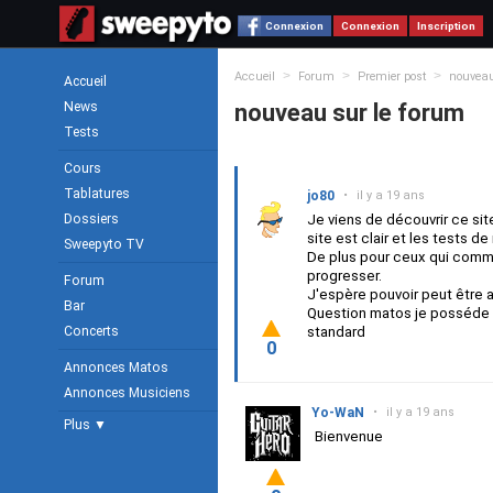
Connexion
Connexion
Inscription
>
>
>
Accueil
Forum
Premier post
nouveau
Accueil
News
nouveau sur le forum
Tests
Cours
Tablatures
jo80
•
il y a 19 ans
Dossiers
Je viens de découvrir ce site
site est clair et les tests d
Sweepyto TV
De plus pour ceux qui comme
progresser.
Forum
J'espère pouvoir peut être a
Bar
Question matos je posséde un
Concerts
standard
0
Annonces Matos
Annonces Musiciens
Yo-WaN
•
il y a 19 ans
Plus ▼
Bienvenue