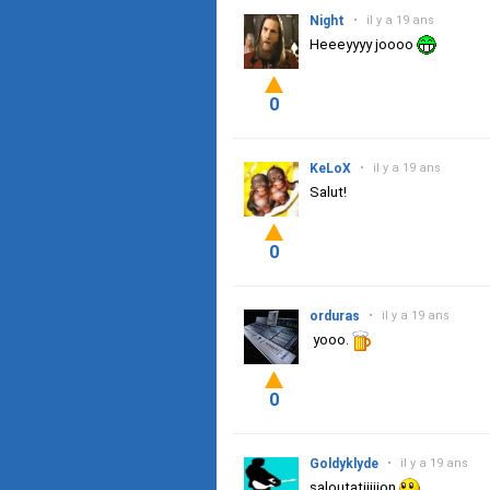
Night
•
il y a 19 ans
Heeeyyyy joooo
0
KeLoX
•
il y a 19 ans
Salut!
0
orduras
•
il y a 19 ans
yooo.
0
Goldyklyde
•
il y a 19 ans
saloutatiiiiion