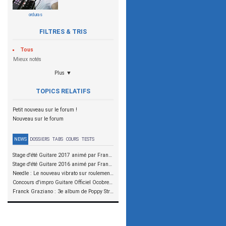
orduras
FILTRES & TRIS
Tous
Mieux notés
Plus ▼
TOPICS RELATIFS
Petit nouveau sur le forum !
Nouveau sur le forum
NEWS
DOSSIERS
TABS
COURS
TESTS
Stage d'été Guitare 2017 animé par Franck Graziano et Julien Bouvier
Stage d'été Guitare 2016 animé par Franck Graziano et Julien Bouvier
Needle : Le nouveau vibrato sur roulements à aiguilles
Concours d'impro Guitare Officiel Ocobre 2015 - Christophe Godin
Franck Graziano : 3e album de Poppy Street en précommande