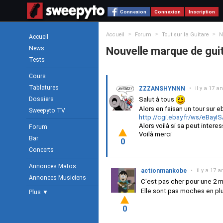
Connexion
Connexion
Inscription
>
>
>
Accueil
Forum
Tout sur la Guitare
N
Accueil
News
Nouvelle marque de gui
Tests
Cours
Tablatures
ZZZANSHYNNN
•
il y a 17 a
Dossiers
Salut à tous
Alors en faisan un tour sur 
Sweepyto TV
http://cgi.ebay.fr/ws/eBay
Alors voilà si sa peut interes
Forum
Voilà merci
Bar
0
Concerts
Annonces Matos
actionmankobe
•
il y a 17 a
Annonces Musiciens
C'est pas cher pour une 2
Elle sont pas moches en plu
Plus ▼
0