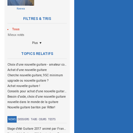
Keewa
FILTRES & TRIS
Tous
Mieux notés
Plus ▼
TOPICS RELATIFS
Choix d'une nouvelle guitare - amateur confirmé
Achat d'une nouvelle guitare
Cherche nouvelle guitare, 95C minimum
upgrade ou nouvelle guitare ?
Achat nouvelle guitare !
Conseils pour achat d'une nouvelle guitare électrique
Besoin d'aide, choix d'une nouvelle guitare
nouvelle dans le monde de la guitare
Nouvelle guitare bariton par Ritter!
NEWS
DOSSIERS
TABS
COURS
TESTS
Stage d'été Guitare 2017 animé par Franck Graziano et Julien Bouvier