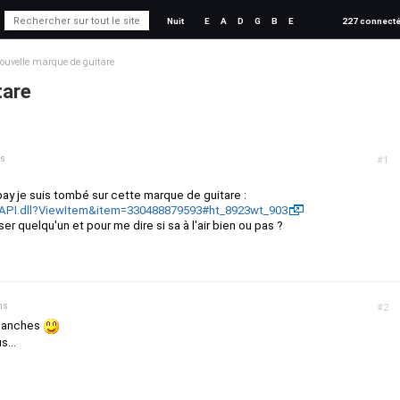
Nuit
E
A
D
G
B
E
227 connect
ouvelle marque de guitare
tare
ns
#1
ebay je suis tombé sur cette marque de guitare :
ISAPI.dll?ViewItem&item=330488879593#ht_8923wt_903
ser quelqu'un et pour me dire si sa à l'air bien ou pas ?
ns
#2
 manches
s...