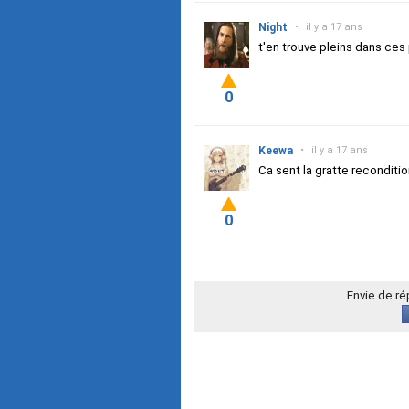
Night
•
il y a 17 ans
t'en trouve pleins dans ces
0
Keewa
•
il y a 17 ans
Ca sent la gratte reconditi
0
Envie de r