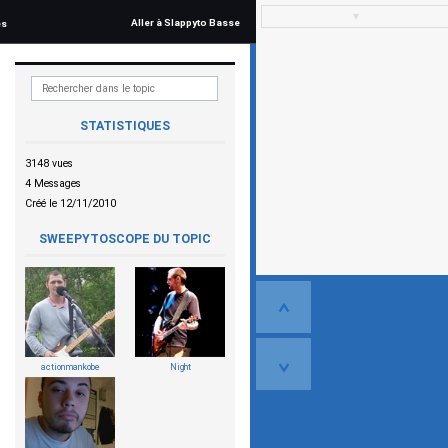
▼
Aller à Slappyto Basse
és
STATISTIQUES
3148 vues
4 Messages
Créé le 12/11/2010
SWEEPYTOSCOPE DU TOPIC
actionmankobe
Night