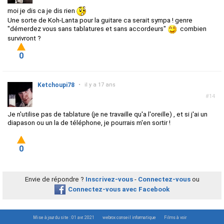
moi je dis ca je dis rien
Une sorte de Koh-Lanta pour la guitare ca serait sympa ! genre
"démerdez vous sans tablatures et sans accordeurs"
combien
survivront ?
0
Ketchoupi78
•
il y a 17 ans
#14
Je n'utilise pas de tablature (je ne travaille qu'a l'oreille) , et si j'ai un
diapason ou un la de téléphone, je pourrais m'en sortir !
0
Envie de répondre ?
Inscrivez-vous
-
Connectez-vous
ou
Connectez-vous avec Facebook
Mise à jour du site : 01 avr. 2021
webrox conseil informatique
Films à voir