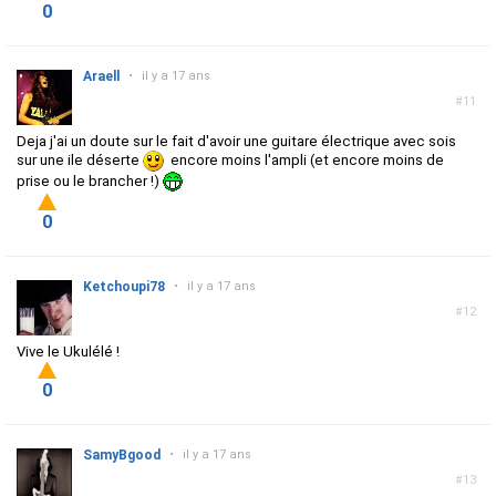
0
Araell
•
il y a 17 ans
#11
Deja j'ai un doute sur le fait d'avoir une guitare électrique avec sois
sur une ile déserte
encore moins l'ampli (et encore moins de
prise ou le brancher !)
0
Ketchoupi78
•
il y a 17 ans
#12
Vive le Ukulélé !
0
SamyBgood
•
il y a 17 ans
#13