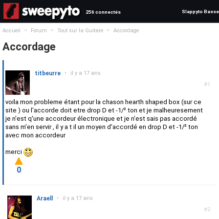
Slappyto Basse
256 connectés
>
>
>
Accueil
Forum
Tout sur la Guitare
Accordage
Accordage
titbeurre
•
il y a 17 ans
#1
voila mon probleme étant pour la chason hearth shaped box (sur ce
site ) ou l'accorde doit etre drop D et -1/² ton et je malheuresement
je n'est q'une accordeur électronique et je n'est sais pas accordé
sans m'en servir , il y a t il un moyen d'accordé en drop D et -1/² ton
avec mon accordeur
merci
0
Araell
•
il y a 17 ans
#2