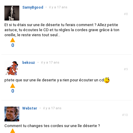
SamyBgood
•
il y a 17 ans
#8
Et si tu étais sur une ile déserte tu ferais comment ? Allez petite
astuce, tu écoutes le CD et tu régles la cordes grave grâce à ton
oreille, le reste viens tout seul...
0
bekouz
•
il y a 17 ans
#9
ptete que sur une ile deserte y a rien pour écouter un cd
0
Webster
•
il y a 17 ans
#10
Comment tu changes tes cordes sur une île déserte ?