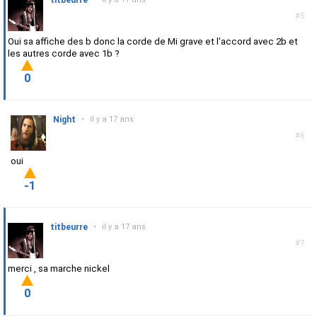
titbeurre
#5
Oui sa affiche des b donc la corde de Mi grave et l'accord avec 2b et
les autres corde avec 1b ?
0
Night
•
il y a 17 ans
#6
oui
-1
titbeurre
•
il y a 17 ans
#7
merci , sa marche nickel
0