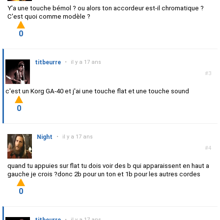
Y'a une touche bémol ? ou alors ton accordeur est-il chromatique ?
C'est quoi comme modèle ?
0
titbeurre
•
il y a 17 ans
#3
c'est un Korg GA-40 et j'ai une touche flat et une touche sound
0
Night
•
il y a 17 ans
#4
quand tu appuies sur flat tu dois voir des b qui apparaissent en haut a
gauche je crois ?donc 2b pour un ton et 1b pour les autres cordes
0
•
il y a 17 ans