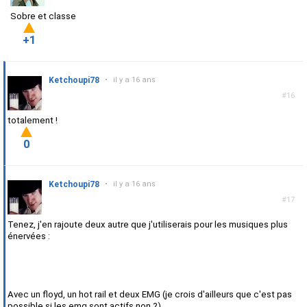
Sobre et classe
+1
Ketchoupi78
•
il y a 16 ans
#16
totalement !
0
Ketchoupi78
•
il y a 16 ans
#17
Tenez, j'en rajoute deux autre que j'utiliserais pour les musiques plus
énervées :
Avec un floyd, un hot rail et deux EMG (je crois d'ailleurs que c'est pas
possible si les emg sont actifs non ?)