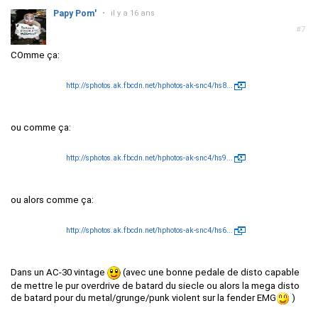
Papy Pom'
•
il y a 16 ans
#7
COmme ça:
http://sphotos.ak.fbcdn.net/hphotos-ak-snc4/hs8...
ou comme ça:
http://sphotos.ak.fbcdn.net/hphotos-ak-snc4/hs9...
ou alors comme ça:
http://sphotos.ak.fbcdn.net/hphotos-ak-snc4/hs6...
Dans un AC-30 vintage
(avec une bonne pedale de disto capable
de mettre le pur overdrive de batard du siecle ou alors la mega disto
de batard pour du metal/grunge/punk violent sur la fender EMG
)