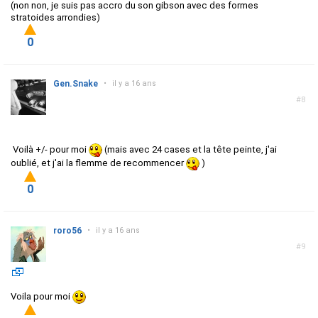
(non non, je suis pas accro du son gibson avec des formes
stratoides arrondies)
0
Gen.Snake
•
il y a 16 ans
#8
Voilà +/- pour moi
(mais avec 24 cases et la tête peinte, j'ai
oublié, et j'ai la flemme de recommencer
)
0
roro56
•
il y a 16 ans
#9
Voila pour moi