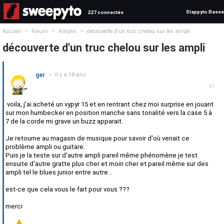
Slappyto Basse
227 connectés
>
>
>
Accueil
Forum
Amplis
découverte d'un truc chelou sur les ampli
découverte d'un truc chelou sur les ampli
ger
•
il y a 18 ans
#1
voila, j'ai acheté un vypyr 15 et en rentrant chez moi surprise en jouant
sur mon humbecker en position manche sans tonalité vers la case 5 à
7 de la corde mi grave un buzz apparait.
Je retourne au magasin de musique pour savoir d'où venait ce
problème ampli ou guitare.
Puis je la teste sur d'autre ampli pareil même phénomène je test
ensuite d'autre gratte plus cher et moin cher et pareil même sur des
ampli tel le blues junior entre autre...
est-ce que cela vous le fait pour vous ???
merci