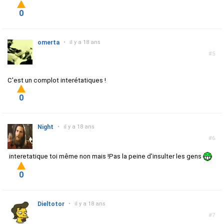
0
omerta
•
il y a 18 ans
#5
C'est un complot interétatiques
!
0
Night
•
il y a 18 ans
#6
interetatique toi même non mais !Pas la peine d'insulter les gens
0
Dieltotor
•
il y a 18 ans
#7