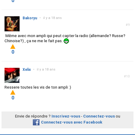
0
Bakoryu
•
il y a 18 ans
#9
Même avec mon ampli qui peut capter la radio (allemande? Russe?
Chinoise?) , ça ne me le fait pas.
0
Xelix
•
il y a 18 ans
#10
Ressere toutes les vis de ton ampli :)
0
Envie de répondre ?
Inscrivez-vous
-
Connectez-vous
ou
Connectez-vous avec Facebook