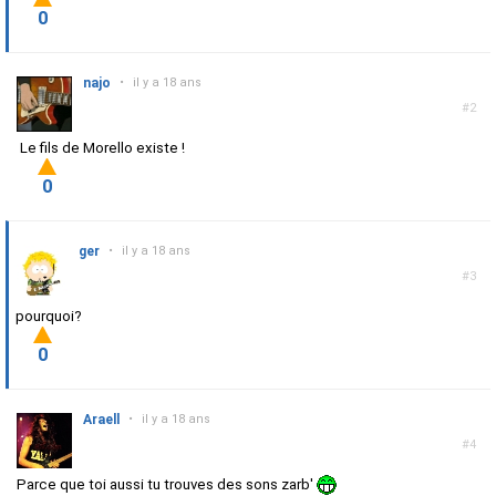
0
najo
•
il y a 18 ans
#2
Le fils de Morello existe !
0
ger
•
il y a 18 ans
#3
pourquoi?
0
Araell
•
il y a 18 ans
#4
Parce que toi aussi tu trouves des sons zarb'