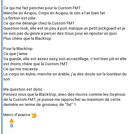
Ce qui me fait pencher pour la Custom FMT :
Manche en Acajou, Corps en Acajou, le son a l'air bien fat
La finition est jolie
Ce qui me dérange chez la Custom FMT :
Question look, elle est un peu à poil, manque un petit pickguard et je
ne suis pas du genre à percer des trous pour en rajouter un quoi
Plus chère que la Blacktop
Pour la Blacktop :
Ce que j'aime :
Sa gueule, elle est assez sexy, son accastillage, c'est bien joli et elle
est moins chère que la Custom FMT
Ce qui me tracasse :
Le corps en Aulne, manche en érable, j'ai des doute sur la lourdeur du
son
Ma question est donc :
Pensez vous que la Blacktrop, avec des micros comme les Seymour
de la Custom FMT, je puisse me rapprocher au maximum de cette
dernière en terme de grosseur, de "fat" ?
Merci d'avance
0