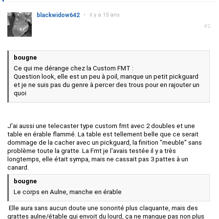
blackwidow642
•
il y a 15 ans
#2
bougne
Ce qui me dérange chez la Custom FMT :
Question look, elle est un peu à poil, manque un petit pickguard
et je ne suis pas du genre à percer des trous pour en rajouter un
quoi
J'ai aussi une telecaster type custom fmt avec 2 doubles et une
table en érable flammé. La table est tellement belle que ce serait
dommage de la cacher avec un pickguard, la finition "meuble" sans
problème toute la gratte. La Fmt je l'avais testée il y a très
longtemps, elle était sympa, mais ne cassait pas 3 pattes à un
canard.
bougne
Le corps en Aulne, manche en érable
Elle aura sans aucun doute une sonorité plus claquante, mais des
grattes aulne/étable qui envoit du lourd, ça ne manque pas non plus