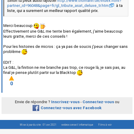
Sinon tu peux aussi rajouter
http://www.thomann.de/index.html?
partner_id=96048&page=fr/gl_tribute_asat_deluxe_tr.htm
à ta
liste, qui a surement un meilleur rapport qualité prix.
Merci beaucoup
Effectivement une G&L me tente bien également, j'aime beaucoup
leurs gratte, merci de ces conseils !
Pour les histoires de micros : ça ya pas de soucis j'peux changer sans
problème
EDIT :
La G&L, la finition ne me branche pas trop, ce rouge là, je sais pas, au
final je pense plutôt partir sur la Blacktop
0
Envie de répondre ?
Inscrivez-vous
-
Connectez-vous
ou
Connectez-vous avec Facebook
Mise à jour du site : 01 avr. 2021
webrox conseil informatique
Films à voir