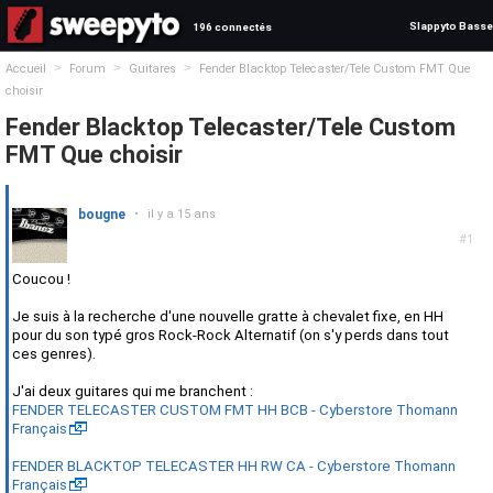
Slappyto Basse
196 connectés
>
>
>
Accueil
Forum
Guitares
Fender Blacktop Telecaster/Tele Custom FMT Que
choisir
Fender Blacktop Telecaster/Tele Custom
FMT Que choisir
bougne
•
il y a 15 ans
#1
Coucou !
Je suis à la recherche d'une nouvelle gratte à chevalet fixe, en HH
pour du son typé gros Rock-Rock Alternatif (on s'y perds dans tout
ces genres).
J'ai deux guitares qui me branchent :
FENDER TELECASTER CUSTOM FMT HH BCB - Cyberstore Thomann
Français
FENDER BLACKTOP TELECASTER HH RW CA - Cyberstore Thomann
Français