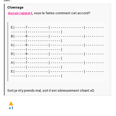
ben...
Clownage
Aucun rapport
, vous le faites comment cet accord?
E|-----7----------|----------------|---------
-------|----------------|
B|-----9----------|----------------|---------
-------|----------------|
G|-----9----------|----------------|---------
-------|----------------|
D|-----9----------|----------------|---------
-------|----------------|
A|-----7----------|----------------|---------
-------|----------------|
E|----------------|----------------|---------
-------|----------------|
Soit je m'y prends mal, soit il est sérieusement chiant xD.
+1