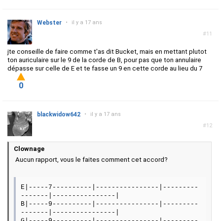
Webster
•
il y a 17 ans
#11
jte conseille de faire comme t'as dit Bucket, mais en mettant plutot
ton auriculaire sur le 9 de la corde de B, pour pas que ton annulaire
dépasse sur celle de E et te fasse un 9 en cette corde au lieu du 7
0
blackwidow642
•
il y a 17 ans
#12
Clownage
Aucun rapport, vous le faites comment cet accord?
E|-----7----------|----------------|---------
-------|----------------|
B|-----9----------|----------------|---------
-------|----------------|
G|-----9----------|----------------|---------