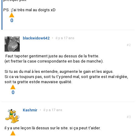
PS : j'ai très mal au doigts xD
0
blackwidow642
•
il y a 17 ans
#2
Faut tapoter gentiment juste au dessus de la frette.
(et fretter la case correspondante en bas de manche).
Si tu as du mal à les entendre, augmente le gain et les aigus.
Si ca va toujours pas, soit tu t'y prend mal, soit gratte est mal réglée,
soit ta gratte estde mauvaise qualité.
0
Kashmir
•
il y a 17 ans
#3
il y a une leçon là dessus sur le site. si ça peut t'aider.