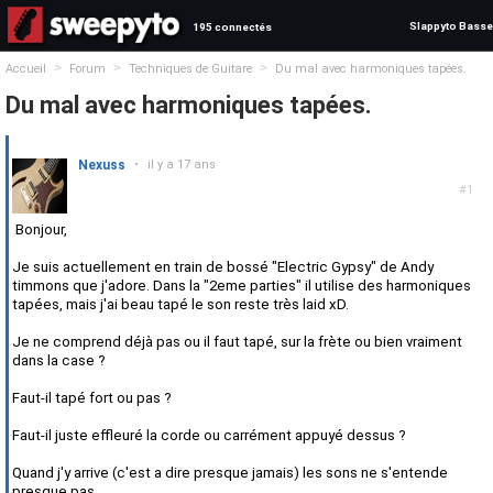
Slappyto Basse
195 connectés
>
>
>
Accueil
Forum
Techniques de Guitare
Du mal avec harmoniques tapées.
Du mal avec harmoniques tapées.
Nexuss
•
il y a 17 ans
#1
Bonjour,
Je suis actuellement en train de bossé "Electric Gypsy" de Andy
timmons que j'adore. Dans la "2eme parties" il utilise des harmoniques
tapées, mais j'ai beau tapé le son reste très laid xD.
Je ne comprend déjà pas ou il faut tapé, sur la frète ou bien vraiment
dans la case ?
Faut-il tapé fort ou pas ?
Faut-il juste effleuré la corde ou carrément appuyé dessus ?
Quand j'y arrive (c'est a dire presque jamais) les sons ne s'entende
presque pas.