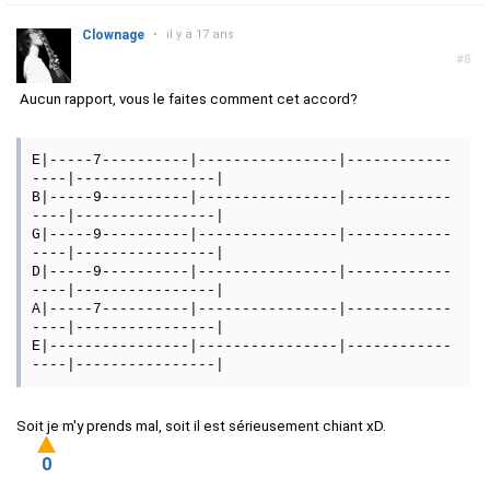
Clownage
•
il y a 17 ans
#8
Aucun rapport, vous le faites comment cet accord?
E|-----7----------|----------------|------------
----|----------------|
B|-----9----------|----------------|------------
----|----------------|
G|-----9----------|----------------|------------
----|----------------|
D|-----9----------|----------------|------------
----|----------------|
A|-----7----------|----------------|------------
----|----------------|
E|----------------|----------------|------------
----|----------------|
Soit je m'y prends mal, soit il est sérieusement chiant xD.
0