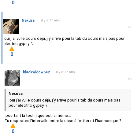
0
Nexuss
•
il y a 17 ans
#4
oui j'ai vu le cours déjà, j'y arrive pour la tab du cours mais pas pour
electric gypsy :\
0
blackwidow642
•
il y a 17 ans
#5
Nexuss
oui j'ai vu le cours déjà, j'y arrive pour la tab du cours mais pas
pour electric gypsy :\
pourtant la technique est la même...
Tu respectes l'intervalle entre la case à fretter et l'harmonique ?
0