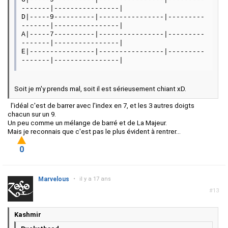
-------|----------------|
D|-----9----------|----------------|---------
-------|----------------|
A|-----7----------|----------------|---------
-------|----------------|
E|----------------|----------------|---------
-------|----------------|
Soit je m'y prends mal, soit il est sérieusement chiant xD.
l'idéal c'est de barrer avec l'index en 7, et les 3 autres doigts
chacun sur un 9.
Un peu comme un mélange de barré et de La Majeur.
Mais je reconnais que c'est pas le plus évident à rentrer...
0
Marvelous
•
il y a 17 ans
#13
Kashmir