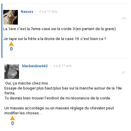
Nexuss
•
il y a 17 ans
#6
La 1ere c'est la 7eme case sur la corde 3 (en partant de la grave).
Je tape sur la frète a la droite de la case 19. c'est bien ca ?
0
blackwidow642
•
il y a 17 ans
#7
Oui, ça marche chez moi...
Essaye de bouger plus haut/plus bas sur la manche autour de la 19e
frette.
Tu devrais bien trouver l'endroit de mi-résonance de la corde.
Un mauvais accordage ou un mauvais réglage du chevalet peut
modifier les choses...
0