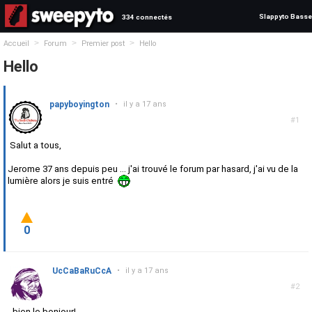
Slappyto Basse
334 connectés
>
>
>
Accueil
Forum
Premier post
Hello
Hello
papyboyington
•
il y a 17 ans
#1
Salut a tous,
Jerome 37 ans depuis peu ... j'ai trouvé le forum par hasard, j'ai vu de la
lumière alors je suis entré
0
UcCaBaRuCcA
•
il y a 17 ans
#2
bien le bonjour!