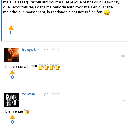
me suis assagi (retour aux sources) et je joue plutôt du blues/rock,
que j'écoutais déja dans ma période hard rock mais en quantité
moindre que maintenant, la tendance s'est inversé en fait.
0
Ironpick
•
il y a 17 ans
#8
bienvenue à toi!!!!!!!!
0
Yo-WaN
•
il y a 17 ans
#9
Bienvenue
0