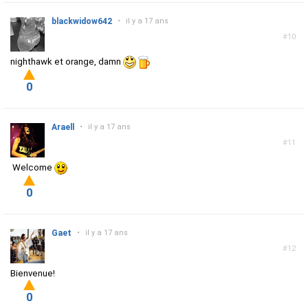
blackwidow642
•
il y a 17 ans
#10
nighthawk et orange, damn
0
Araell
•
il y a 17 ans
#11
Welcome
0
Gaet
•
il y a 17 ans
#12
Bienvenue!
0