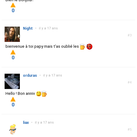
0
Night
•
il y a 17 ans
#3
bienvenue à toi papy mais t'as oublié les
0
orduras
•
il y a 17 ans
#4
Hello ! Bon anniv
0
liax
•
il y a 17 ans
#5