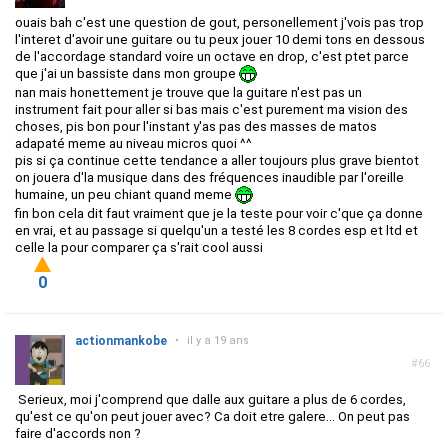
ouais bah c'est une question de gout, personellement j'vois pas trop
l'interet d'avoir une guitare ou tu peux jouer 10 demi tons en dessous
de l'accordage standard voire un octave en drop, c'est ptet parce
que j'ai un bassiste dans mon groupe
nan mais honettement je trouve que la guitare n'est pas un
instrument fait pour aller si bas mais c'est purement ma vision des
choses, pis bon pour l'instant y'as pas des masses de matos
adapaté meme au niveau micros quoi ^^
pis si ça continue cette tendance a aller toujours plus grave bientot
on jouera d'la musique dans des fréquences inaudible par l'oreille
humaine, un peu chiant quand meme
fin bon cela dit faut vraiment que je la teste pour voir c'que ça donne
en vrai, et au passage si quelqu'un a testé les 8 cordes esp et ltd et
celle la pour comparer ça s'rait cool aussi
0
actionmankobe
•
il y a 19 ans
#66
Serieux, moi j'comprend que dalle aux guitare a plus de 6 cordes,
qu'est ce qu'on peut jouer avec? Ca doit etre galere... On peut pas
faire d'accords non ?