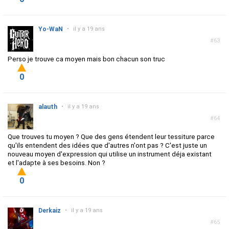
Yo-WaN
•
il y a 19 ans
#63
Perso je trouve ca moyen mais bon chacun son truc
0
alauth
•
il y a 19 ans
#64
Que trouves tu moyen ? Que des gens étendent leur tessiture parce
qu'ils entendent des idées que d'autres n'ont pas ? C'est juste un
nouveau moyen d'expression qui utilise un instrument déja existant
et l'adapte à ses besoins. Non ?
0
Derkaiz
•
il y a 19 ans
#65