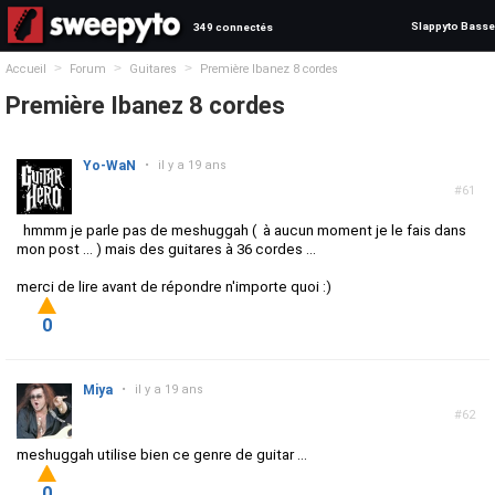
Slappyto Basse
349 connectés
>
>
>
Accueil
Forum
Guitares
Première Ibanez 8 cordes
Première Ibanez 8 cordes
Yo-WaN
•
il y a 19 ans
#61
hmmm je parle pas de
meshuggah ( à aucun moment je le fais dans
mon post ... ) mais des guitares à 36 cordes ...
merci de lire avant de répondre n'importe quoi :)
0
Miya
•
il y a 19 ans
#62
meshuggah utilise bien ce genre de guitar ...
0