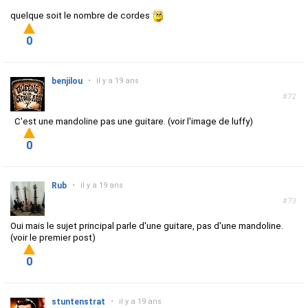
quelque soit le nombre de cordes
0
benjilou
•
il y a 19 ans
#72
C'est une mandoline pas une guitare. (voir l'image de luffy)
0
Rub
•
il y a 19 ans
#73
Oui mais le sujet principal parle d'une guitare, pas d'une mandoline.
(voir le premier post)
0
stuntenstrat
•
il y a 19 ans