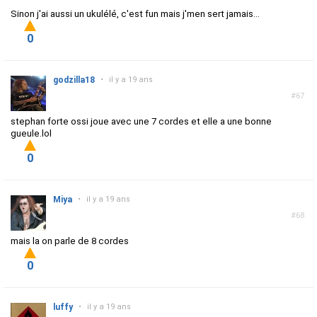
Sinon j'ai aussi un ukulélé, c'est fun mais j'men sert jamais...
0
godzilla18
•
il y a 19 ans
#67
stephan forte ossi joue avec une 7 cordes et elle a une bonne
gueule.lol
0
Miya
•
il y a 19 ans
#68
mais la on parle de 8 cordes
0
luffy
•
il y a 19 ans