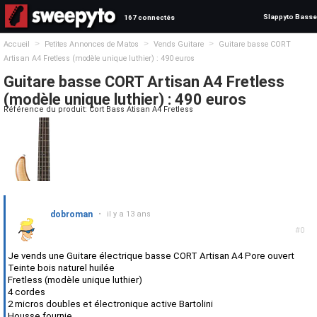
Slappyto Basse
167 connectés
>
>
>
Accueil
Petites Annonces de Matos
Vends Guitare
Guitare basse CORT
Artisan A4 Fretless (modèle unique luthier) : 490 euros
Guitare basse CORT Artisan A4 Fretless
(modèle unique luthier) : 490 euros
Référence du produit: Cort Bass Atisan A4 Fretless
dobroman
•
il y a 13 ans
#0
Je vends une Guitare électrique basse CORT Artisan A4 Pore ouvert
Teinte bois naturel huilée
Fretless (modèle unique luthier)
4 cordes
2 micros doubles et électronique active Bartolini
Housse fournie