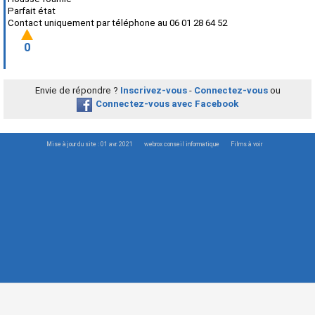
Parfait état
Contact uniquement par téléphone au 06 01 28 64 52
0
Envie de répondre ?
Inscrivez-vous
-
Connectez-vous
ou
Connectez-vous avec Facebook
Mise à jour du site : 01 avr. 2021
webrox conseil informatique
Films à voir