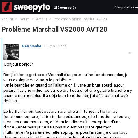
Slappyto Basse
280 connectés
>
>
>
Accueil
Forum
Amplis
Problème Marshall VS2000 AVT20
Problème Marshall VS2000 AVT20
Gen.Snake
•
il y a 18 ans
#1
Bonjour bonjour,
Bon j'ai récup gratos ce Marshall d'un pote qui ne fonctionne plus, je
vous explique en 2 mots le problème:
On le branche et quand on l'allume on à juste un bruit sourd, aucun
potard n'as une influence sur ce bruit sourd, et une guitare branché n'y
change rien non plus. Il à déjà bien fonctionner, j'ai déjà pas mal joué
dessus.
Le baffle n'a rien, tout est bien branché à l'intérieur, et la lampe
fonctionne encore, j'ai tester les résistances, elle fonctionne toutes,
idem les condensateurs, et idem les diodes(à l'exception d'une
diode Zener, mais je ne sais pas si c'est pas juste que mon
multimètre n'a pas une échelle approprié, pour l'instant je crois tout
de même que c'est la fautive) j'ai pas le matériel par contre pour