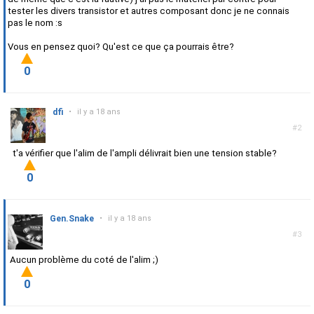
tester les divers transistor et autres composant donc je ne connais
pas le nom :s
Vous en pensez quoi? Qu'est ce que ça pourrais être?
0
dfi
•
il y a 18 ans
#2
t'a vérifier que l'alim de l'ampli délivrait bien une tension stable?
0
Gen.Snake
•
il y a 18 ans
#3
Aucun problème du coté de l'alim ;)
0