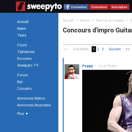
Connexion
Connexion
Inscription
>
>
>
Accueil
Forum
Tout sur la Guitare
C
Accueil
News
Concours d'impro Guitar
Tests
Cours
<<
Précédent
1
2
3
Suivant
>>
Tablatures
Dossiers
Sweepyto TV
Poppy
•
il y a 12 ans
Forum
Bar
Concerts
Annonces Matos
Annonces Musiciens
Plus ▼