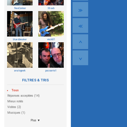
NeoConker
36seb
bluesbreaker
vrock81
analogeek
pacoanto1
FILTRES & TRIS
Tous
Réponses acceptées (14)
Mieux notés
Vidéos (2)
Musiques (1)
Plus ▼