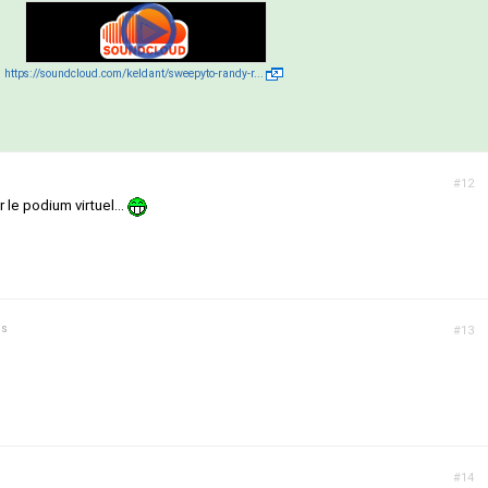
https://soundcloud.com/keldant/sweepyto-randy-r...
#12
r le podium virtuel...
ns
#13
#14