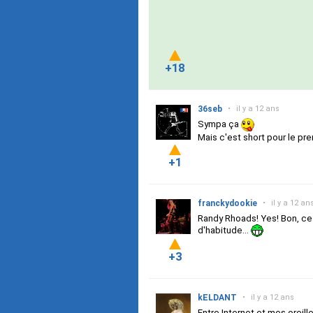
+18
36seb
•
il y a 12 ans
Sympa ça
Mais c'est short pour le prem
+1
franckydookie
•
il y a 12 an
Randy Rhoads! Yes! Bon, ce 
d'habitude...
+3
kELDANT
•
il y a 12 ans
Entre Internet et mes oreilles,