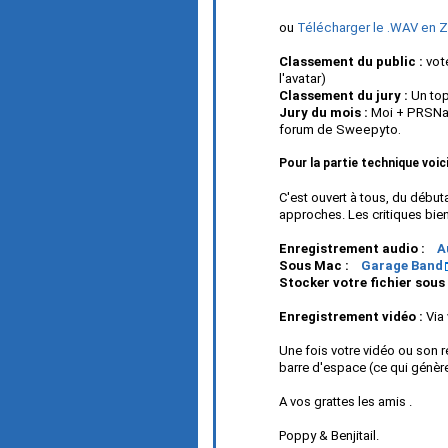
ou
Télécharger le .WAV en ZIP
Classement du public :
vote
l'avatar)
Classement du jury :
Un to
Jury du mois :
Moi + PRSNak
forum de Sweepyto.
Pour la partie technique voici 
C'est ouvert à tous, du début
approches. Les critiques bien
Enregistrement audio :
A
Sous Mac :
Garage Band
Stocker votre fichier sous
Enregistrement vidéo :
Via 
Une fois votre vidéo ou son r
barre d'espace (ce qui génèr
A vos grattes les amis .
Poppy & Benjitail.