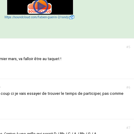
https://soundcloud.com/fabien-guerin-2/randy
#5
ier mars, va falloir être au taquet !
s
#6
coup ci je vais essayer de trouver le temps de participer, pas comme
#7
 j'arrive à une grille qui serait D / Bb / C / A / Bb / G / A