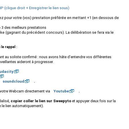
 (clique droit + Enregistrer le lien sous)
z pour votre (vos) prestation préférée en mettant +1 (en dessous de
p 3 des
meilleurs prestations
e (gagnant du précédent concours). La délibération se fera via le
le rappel :
ant au soliste confirmé : nous avons hâte d'entendre vos différentes
veillantes aideront à progresser.
udacity
soundcloud
.
votre Webcam directement via
Youtube
.
éalisé,
copier coller le lien sur Sweepyto
et appuyer deux fois sur la
e le lien automatiquement).