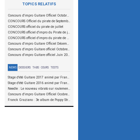
TOPICS RELATIFS
Concours d'impro Guitare Officiel Octobre 2015 - Christophe Godin
CONCOURS Officiel du pirate de Septembre
CONCOURS officiel du pirate de juillet
CONCOURS officiel d'impro du Pirate de juin
CONCOURS officiel d'impro du pirate de Mai ^^ special Neil Zaza
Concours d'impro Guitare Officiel Décembre 2014 - Jimmy Page
Concours d'impro Guitare officiel Octobre 2014 : John Petrucci
Concours d'impro Guitare officiel Juin 2014 : Steve Morse
NEWS
DOSSIERS
TABS
COURS
TESTS
Stage d'été Guitare 2017 animé par Franck Graziano et Julien Bouvier
Stage d'été Guitare 2016 animé par Franck Graziano et Julien Bouvier
Needle : Le nouveau vibrato sur roulements à aiguilles
Concours d'impro Guitare Officiel Ocobre 2015 - Christophe Godin
Franck Graziano : 3e album de Poppy Street en précommande