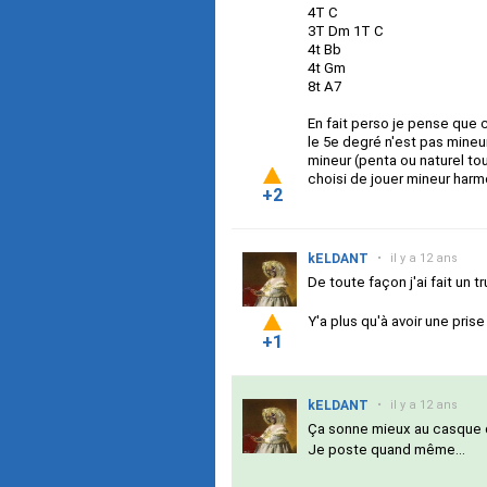
4T C
3T Dm 1T C
4t Bb
4t Gm
8t A7
En fait perso je pense que 
le 5e degré n'est pas mineur
mineur (penta ou naturel tou
choisi de jouer mineur harm
+2
kELDANT
•
il y a 12 ans
De toute façon j'ai fait un 
Y'a plus qu'à avoir une prise
+1
kELDANT
•
il y a 12 ans
Ça sonne mieux au casque 
Je poste quand même...