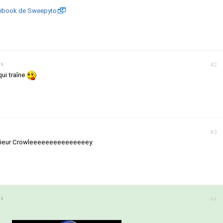
acebook de Sweepyto
ns
#2
ui traîne
#3
ieur Crowleeeeeeeeeeeeeeey.
ns
#4