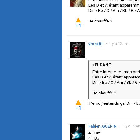
Les D et A étant apparemme
Dm / Bb / C / Am / Bb / G / 
Je chauffe ?
+1
vrock81
•
il y a 12 ans
kELDANT
Entre Internet et mes oreill
Les D et A étant apparem
Dm / Bb / C / Am / Bb / G
Je chauffe ?
Perso j'entends ça:
Dm / Bb
+1
Fabien_GUERIN
•
il y a 12 a
4T Dm
4T Bb