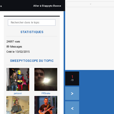
▼
Aller à Slappyto Basse
és
STATISTIQUES
24697 vues
89 Messages
Créé le 13/02/2015
SWEEPYTOSCOPE DU TOPIC
1
/3
patcast
PRSnake