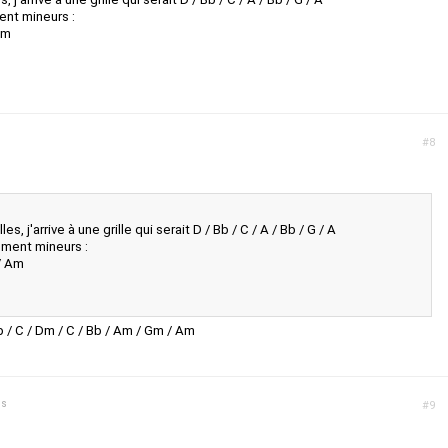
nt mineurs :
Am
#8
es, j'arrive à une grille qui serait D / Bb / C / A / Bb / G / A
ment mineurs :
 / Am
 / C / Dm / C / Bb / Am / Gm / Am
ns
#9