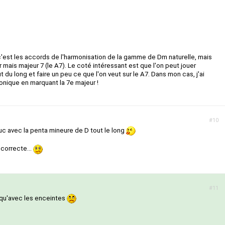
c'est les accords de l'harmonisation de la gamme de Dm naturelle, mais
 mais majeur 7 (le A7). Le coté intéressant est que l'on peut jouer
t du long et faire un peu ce que l'on veut sur le A7. Dans mon cas, j'ai
onique en marquant la 7e majeur !
#10
truc avec la penta mineure de D tout le long
 correcte...
#11
qu'avec les enceintes