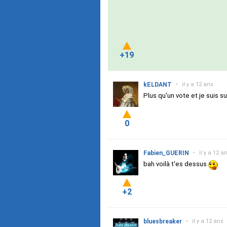
+19
kELDANT
•
il y a 12 ans
Plus qu'un vote et je suis su
0
Fabien_GUERIN
•
il y a 12 a
bah voilà t'es dessus
+2
bluesbreaker
•
il y a 12 ans