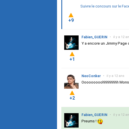
Suivre le concours sur le F
+9
Fabien_GUERIN
•
il y a 12 a
Y a encore un Jimmy Page q
+1
NeoConker
•
il y a 12 ans
Ooooooooohhhhhhhh Mons
+2
Fabien_GUERIN
•
il y a 12 a
Preums !