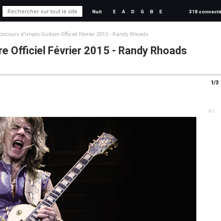
Nuit
E
A
D
G
B
E
318 connect
oncours d'impro Guitare Officiel Février 2015 - Randy Rhoads
e Officiel Février 2015 - Randy Rhoads
1/3
#1