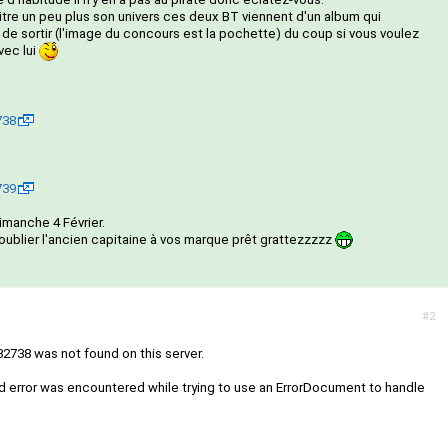
itre un peu plus son univers ces deux BT viennent d'un album qui
t de sortir (l'image du concours est la pochette) du coup si vous voulez
vec lui
738
739
imanche 4 Février.
blier l'ancien capitaine à vos marque prêt grattezzzzz
#2
2738 was not found on this server.
nd error was encountered while trying to use an ErrorDocument to handle