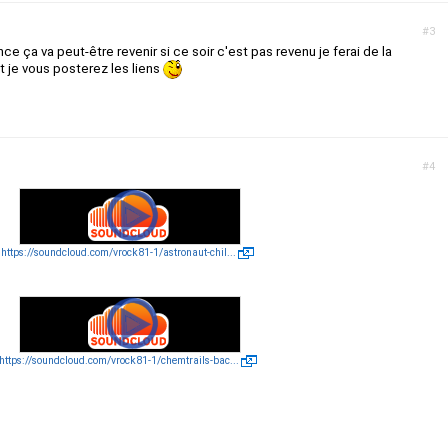
#3
e ça va peut-être revenir si ce soir c'est pas revenu je ferai de la
 je vous posterez les liens
#4
https://soundcloud.com/vrock81-1/astronaut-chil...
https://soundcloud.com/vrock81-1/chemtrails-bac...