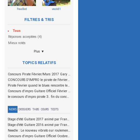
FreeBird
vrock81
FILTRES & TRIS
Tous
Réponses acceptées (4)
Mieux notés
Plus ▼
TOPICS RELATIFS
Concours Pirate Février/Mars 2017 Gary Moore
CONCOURS D'IMPRO le pirate de Février melodic chords
Pirate Fevrier quand le blues rencontre le rock!!! fin du concours dimanche 8 mars 2015
Concours d'impro Guitare Officiel Février 2015 - Randy Rhoads
le concours d'impro pirate 3.. fin du concours le 16 février à 20H30
NEWS
DOSSIERS
TABS
COURS
TESTS
Stage d'été Guitare 2017 animé par Franck Graziano et Julien Bouvier
Stage d'été Guitare 2016 animé par Franck Graziano et Julien Bouvier
Needle : Le nouveau vibrato sur roulements à aiguilles
Concours d'impro Guitare Officiel Ocobre 2015 - Christophe Godin