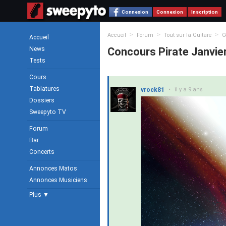
Connexion
Connexion
Inscription
>
>
>
Accueil
Forum
Tout sur la Guitare
C
Accueil
News
Concours Pirate Janvie
Tests
Cours
Tablatures
vrock81
•
il y a 9 ans
Dossiers
Sweepyto TV
Forum
Bar
Concerts
Annonces Matos
Annonces Musiciens
Plus ▼