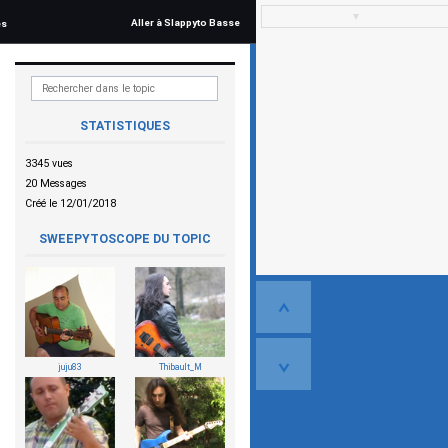
▼
Aller à Slappyto Basse
és
STATISTIQUES
3345 vues
20 Messages
Créé le 12/01/2018
SWEEPYTOSCOPE DU TOPIC
juju83
Thibault_M