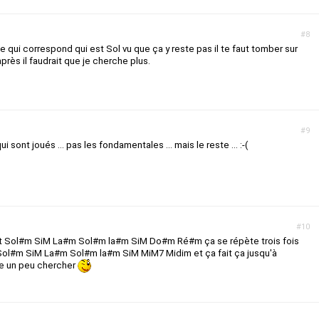
#8
e qui correspond qui est Sol vu que ça y reste pas il te faut tomber sur
ès il faudrait que je cherche plus.
#9
 sont joués ... pas les fondamentales ... mais le reste ... :-(
#10
fait Sol#m SiM La#m Sol#m la#m SiM Do#m Ré#m ça se répète trois fois
Sol#m SiM La#m Sol#m la#m SiM MiM7 Midim et ça fait ça jusqu'à
sse un peu chercher