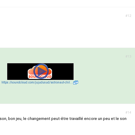
#12
#13
https://soundcloud.com/jujudusud/astronaut-chil...
#14
n son, bon jeu, le changement peut-être travaillé encore un peu et le son