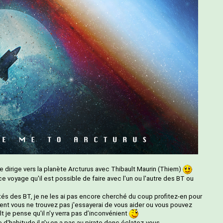
se dirige vers la planète Arcturus avec Thibault Maurin (Thiem)
 voyage qu'il est possible de faire avec l'un ou l'autre des BT ou
tés des BT, je ne les ai pas encore cherché du coup profitez-en pour
iment vous ne trouvez pas j'essayerai de vous aider ou vous pouvez
t je pense qu'il n'y verra pas d’inconvénient
d'habitude il n'y en a pas au pirate donc éclatez-vous.