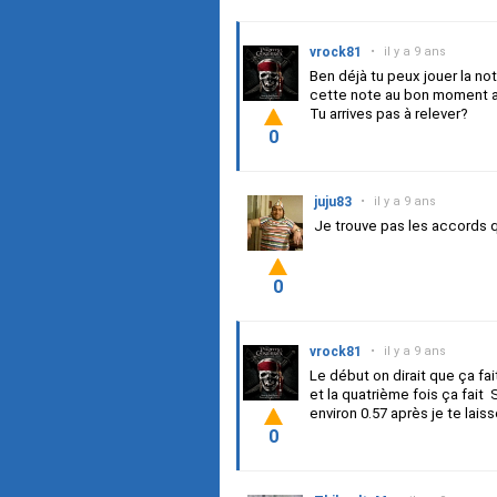
vrock81
•
il y a 9 ans
Ben déjà tu peux jouer la not
cette note au bon moment apr
Tu arrives pas à relever?
0
juju83
•
il y a 9 ans
Je trouve pas les accords qui
0
vrock81
•
il y a 9 ans
Le début on dirait que ça 
et la quatrième fois ça fait
environ
0.57 après je te lai
0