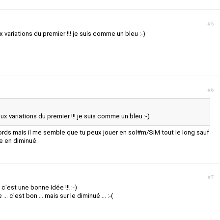
#5
x variations du premier !!! je suis comme un bleu :-)
#6
ux variations du premier !!! je suis comme un bleu :-)
cords mais il me semble que tu peux jouer en sol#m/SiM tout le long sauf
e en diminué.
#7
c'est une bonne idée !!! :-)
... c'est bon ... mais sur le diminué ... :-(