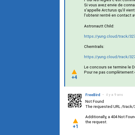
Si vous avez envie de conna
s'appelle Arcturus qu'il vien
l'obtenir rentré en contact a
Astronautt Child:
https://yung.cloud/track/32
Chemtrails:
https://yung.cloud/track/32
Le concours se termine le D
Pour ne pas complètement ou
+4
FreeBird
•
il y a 9 ans
Not Found
The requested URL /track/3
Additionally, a 404 Not Fou
the request.
+1