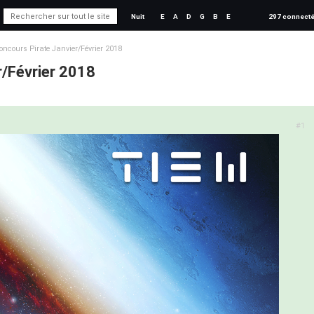
Nuit
E
A
D
G
B
E
297 connect
oncours Pirate Janvier/Février 2018
r/Février 2018
#1