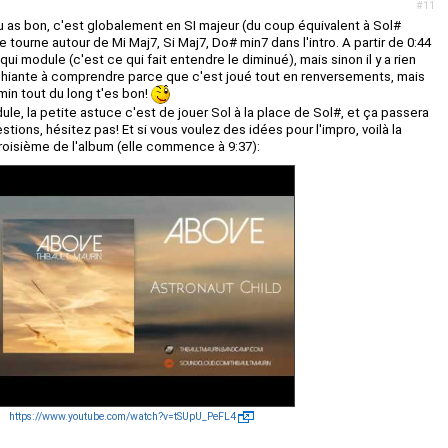
#11
tu as bon, c'est globalement en SI majeur (du coup équivalent à Sol#
le tourne autour de Mi Maj7, Si Maj7, Do# min7 dans l'intro. A partir de 0:44
qui module (c'est ce qui fait entendre le diminué), mais sinon il y a rien
est chiante à comprendre parce que c'est joué tout en renversements, mais
min tout du long t'es bon!
le, la petite astuce c'est de jouer Sol à la place de Sol#, et ça passera
stions, hésitez pas! Et si vous voulez des idées pour l'impro, voilà la
 troisième de l'album (elle commence à 9:37):
https://www.youtube.com/watch?v=tSUpU_PeFL4