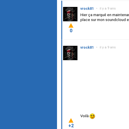
vrock81
•
il y a 9 ans
Hier ça marqué en maintenanc
place sur mon soundcloud et
0
vrock81
•
il y a 9 ans
Voilà
+2