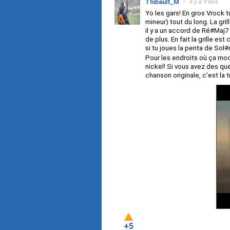
Thibault_M
•
il y a 9 ans
Yo les gars! En gros Vrock 
mineur) tout du long. La gril
il y a un accord de Ré#Maj7 
de plus. En fait la grille 
si tu joues la penta de Sol#
Pour les endroits où ça modu
nickel! Si vous avez des que
chanson originale, c'est la
+5