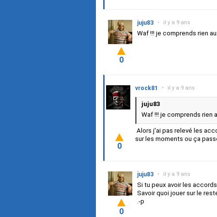
juju83
•
il y a 9 ans
Waf !!! je comprends rien au
0
vrock81
•
il y a 9 ans
juju83
Waf !!! je comprends rien a
Alors j'ai pas relevé les ac
sur les moments ou ça pass
0
juju83
•
il y a 9 ans
Si tu peux avoir les accords 
Savoir quoi jouer sur le reste 
.-p
0