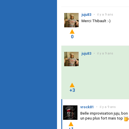
juju83
•
il y a 9 ans
Merci Thibault :-)
0
juju83
•
il y a 9 ans
+3
vrock81
•
il y a 9 ans
Belle improvisation juju, bo
un peu plus fort mais top