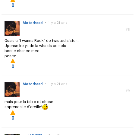
0
Motorhead
•
il y a 21 ans
#8
Ouais c "I wanna Rock" de twisted sister...
Jpense ke ya de la wha ds ce solo
bonne chance mec
peace
0
Motorhead
•
il y a 21 ans
#9
mais pour la tab c ot chose...
apprends le d'oreille!
0