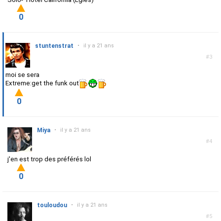
0
stuntenstrat
•
il y a 21 ans
#3
moi se sera
Extreme:get the funk out
0
Miya
•
il y a 21 ans
#4
j'en est trop des préférés lol
0
touloudou
•
il y a 21 ans
#5