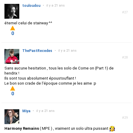
touloudou
•
il y a 21 ans
#27
éternel celui de stairway ^^
0
ThePastRecedes
•
il y a 21 ans
#28
Sans aucune hesitation , tous les solo de Come on (Part 1) de
hendrix !
Ils sont tous absolument époustouflant !
Le bon son crade de l'époque comme je les aime :p
0
Miya
•
il y a 21 ans
#29
Harmony Remains
( MPE ) , vraiment un solo ultra puissant