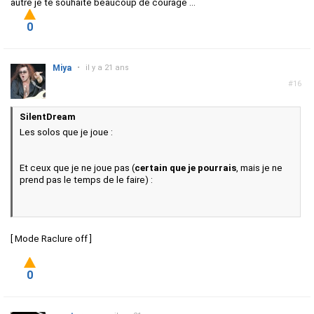
autre je te souhaite beaucoup de courage ...
0
Miya
•
il y a 21 ans
#16
SilentDream
Les solos que je joue :
Et ceux que je ne joue pas (
certain que je pourrais
, mais je ne
prend pas le temps de le faire) :
[ Mode Raclure off ]
0