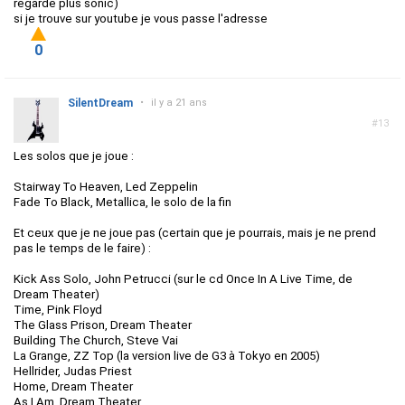
regarde plus sonic)
si je trouve sur youtube je vous passe l'adresse
0
SilentDream
•
il y a 21 ans
#13
Les solos que je joue :
Stairway To Heaven, Led Zeppelin
Fade To Black, Metallica, le solo de la fin
Et ceux que je ne joue pas (certain que je pourrais, mais je ne prend
pas le temps de le faire) :
Kick Ass Solo, John Petrucci (sur le cd Once In A Live Time, de
Dream Theater)
Time, Pink Floyd
The Glass Prison, Dream Theater
Building The Church, Steve Vai
La Grange, ZZ Top (la version live de G3 à Tokyo en 2005)
Hellrider, Judas Priest
Home, Dream Theater
As I Am, Dream Theater