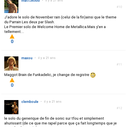
matt34500
•
il y a 21 ans
#10
J'adore le solo de November rain (celui de la fin)ainsi que le theme
du Parrain Les deux par Slash.
Le Premier solo de Welcome Home de Metallica.Mais y'en a
tellement....
0
maxou
•
il y a 21 ans
#11
Maggot Brain de Funkadelic, je change de registre
0
clemboule
•
il y a 21 ans
#12
le solo du generique de fin de sonic sur tfou et simplement
ahurissant (de ce que me rapel parce que ça fait longtemps que je