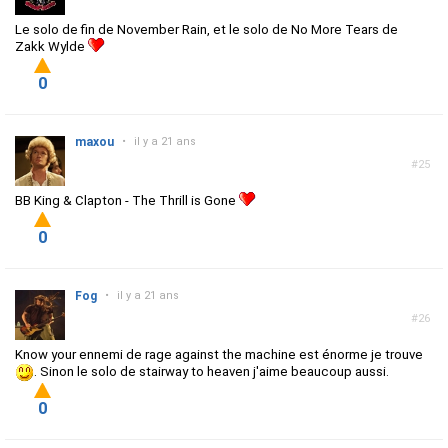
Le solo de fin de November Rain, et le solo de No More Tears de
Zakk Wylde
0
maxou
•
il y a 21 ans
#25
BB King & Clapton - The Thrill is Gone
0
Fog
•
il y a 21 ans
#26
Know your ennemi de rage against the machine est énorme je trouve
. Sinon le solo de stairway to heaven j'aime beaucoup aussi.
0