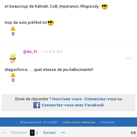
et beaucoup de Kalmah, CoB, Imperanon, Rhapsody...
trop de solo préféré lol
0
@lex_51
•
il y a 21 ans
#30
dragonforce.......quel vitesse de jeu hallucinante!!
0
Envie de répondre ?
Inscrivez-vous
-
Connectez-vous
ou
Connectez-vous avec Facebook
Mise à jour du site : 01 avr. 2021
webrox conseil informatique
Films à voir
<<
Précédent
1
2
Suivant
>>
1/2