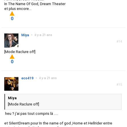
In The Name Of God, Dream Theater
et plus encore...
0
Miya
•
il y a 21 ans
#14
[Mode Raclure off]
0
eco419
•
il y a 21 ans
#15
Miya
[Mode Raclure off]
heu ? j'ai pas tout compris là .....
et SilentDream pour In the name of god ,Home et Hellrider entre