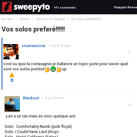
Slappyto Basse
141 connectés
>
>
>
Accueil
Forum
Tout sur la Guitare
Vos solos preferé!!!!!!
Vos solos preferé!!!!!!
stuntenstrat
•
il y a 21 ans
#1
cool ou quoi la compagnie je ballance un topic juste pour savoir quel
sont vos solos preferé
up
0
Blackout
•
il y a 21 ans
#2
y en a un tas mais en voici quelque uns:
Solo- Comfortably Numb (pink floyd)
Solo- I Could Have Lied (rhcp)
Solo- Hotel California (Egles)