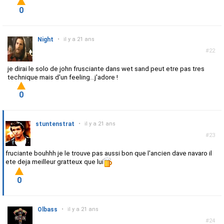
0
Night
•
il y a 21 ans
#22
je dirai le solo de john frusciante dans wet sand peut etre pas tres
technique mais d'un feeling...j'adore !
0
stuntenstrat
•
il y a 21 ans
#23
fruciante bouhhh je le trouve pas aussi bon que l'ancien dave navaro il
ete deja meilleur gratteux que lui
0
Olbass
•
il y a 21 ans
#24