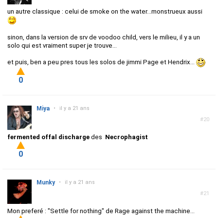
un autre classique : celui de smoke on the water...monstrueux aussi
sinon, dans la version de srv de voodoo child, vers le milieu, il y a un
solo qui est vraiment super je trouve...
et puis, ben a peu pres tous les solos de jimmi Page et Hendrix...
0
Miya
•
il y a 21 ans
#20
fermented offal discharge
des
Necrophagist
0
Munky
•
il y a 21 ans
#21
Mon preferé : "Settle for nothing" de Rage against the machine...