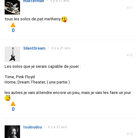
masterman
•
il y a 21 ans
#17
tous les solos de pat metheny
0
SilentDream
•
il y a 21 ans
#18
Les solos que je serais capable de jouer :
Time, Pink Floyd
Home, Dream Theater, ( une partie )
les autres je vais attendre encore un peu, mais je vais les faire un jour
0
touloudou
•
il y a 21 ans
#19