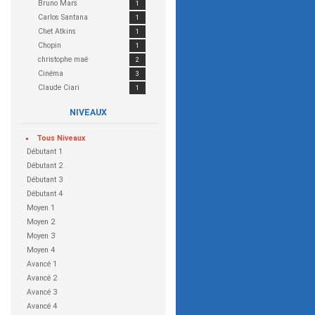
Bruno Mars
1
Carlos Santana
1
Chet Atkins
1
Chopin
1
christophe maé
2
Cinéma
3
Claude Ciari
1
Claude Debussy
1
NIVEAUX
Cocoon
1
Coldplay
6
Tous
Niveaux
Crash Test Dummies
1
Débutant 1
Creedence Clearwater Revival
1
Débutant 2
Daughter
1
Débutant 3
Dido
1
Débutant 4
Dire Straits
2
Moyen 1
Eagle Eye Cherry
1
Moyen 2
Eagles
2
Moyen 3
Eddie Vedder
2
Moyen 4
Eddy Mitchell
1
Avancé 1
Elvis Presley
1
Avancé 2
Eric Clapton
2
Avancé 3
Francis Cabrel
2
Avancé 4
Frank Zappa
1