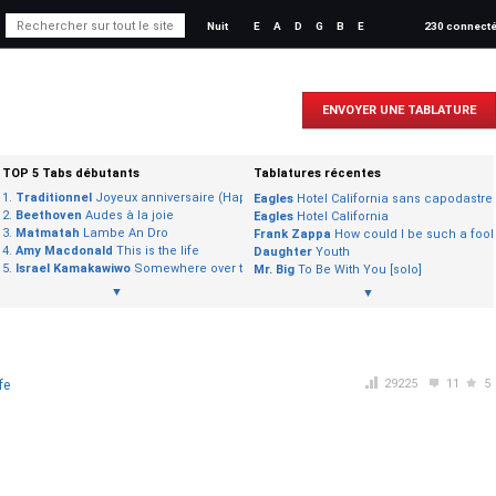
Nuit
E
A
D
G
B
E
230 connect
ENVOYER UNE TABLATURE
TOP 5 Tabs débutants
Tablatures récentes
hoirs)
Traditionnel
Joyeux anniversaire (Happy Birthday)
Eagles
Hotel California sans capodastre
y Birthday)
Beethoven
Audes à la joie
Eagles
Hotel California
the name
Matmatah
Lambe An Dro
Frank Zappa
How could I be such a fool
s des Caraïbes)
Amy Macdonald
This is the life
Daughter
Youth
Israel Kamakawiwo
Somewhere over the rainbow
Mr. Big
To Be With You [solo]
▼
▼
29225
11
5
fe