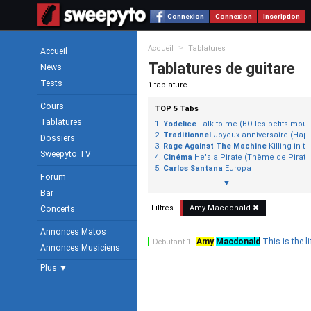
Connexion
Connexion
Inscription
>
Accueil
Tablatures
Accueil
Tablatures de guitare
News
Tests
1
tablature
Cours
TOP 5 Tabs
Tablatures
Yodelice
Talk to me (BO les petits mouc
Traditionnel
Joyeux anniversaire (Happ
Dossiers
Rage Against The Machine
Killing in 
Sweepyto TV
Cinéma
He's a Pirate (Thème de Pirate
Carlos Santana
Europa
Forum
▼
Bar
Filtres
Amy
Macdonald
✖
Concerts
Annonces Matos
Amy
Macdonald
This is the li
Débutant 1
Annonces Musiciens
Plus ▼