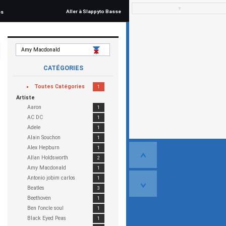
▼
Aller à Slappyto Basse
és
CATÉGORIES
Toutes
Catégories
1
Artiste
Aaron
1
AC DC
1
Adele
1
Alain Souchon
1
Alex Hepburn
1
Allan Holdsworth
2
Amy Macdonald
1
Antonio jobim carlos
1
Beatles
3
Beethoven
1
Ben l'oncle soul
1
Black Eyed Peas
1