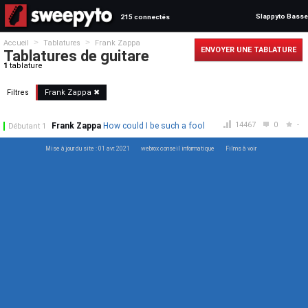
Slappyto Basse
215 connectés
>
>
Accueil
Tablatures
Frank Zappa
ENVOYER UNE TABLATURE
Tablatures de guitare
1
tablature
Filtres
Frank Zappa ✖
14467
0
-
Frank Zappa
How could I be such a fool
Débutant 1
Mise à jour du site : 01 avr. 2021
webrox conseil informatique
Films à voir