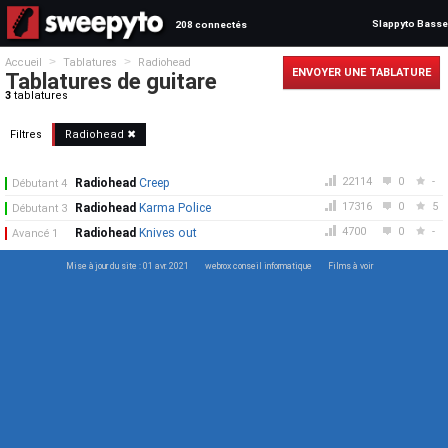
Slappyto Basse
208 connectés
>
>
Accueil
Tablatures
Radiohead
ENVOYER UNE TABLATURE
Tablatures de guitare
3
tablatures
Filtres
Radiohead ✖
22114
0
-
Radiohead
Creep
Débutant 4
17316
0
5
Radiohead
Karma Police
Débutant 3
4700
0
-
Radiohead
Knives out
Avancé 1
Mise à jour du site : 01 avr. 2021
webrox conseil informatique
Films à voir